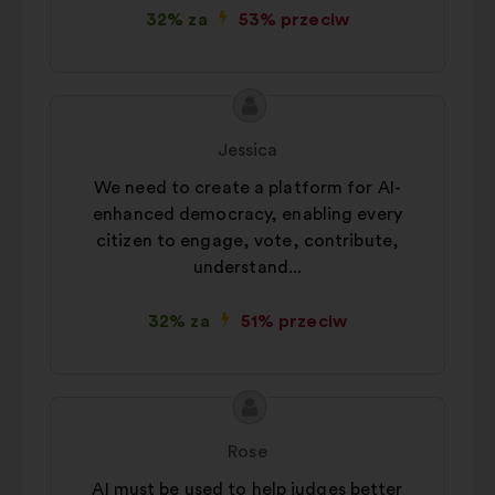
32% za
53% przeciw
Treść
Propozycja:
propozycji:
Jessica
We need to create a platform for AI-
enhanced democracy, enabling every
citizen to engage, vote, contribute,
understand...
32% za
51% przeciw
Treść
Propozycja:
propozycji:
Rose
AI must be used to help judges better