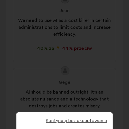
Treść
Propozycja:
propozycji:
Jean
We need to use AI as a cost killer in certain
administrations to limit costs and increase
efficiency.
40% za
44% przeciw
Treść
Propozycja:
propozycji:
Gégé
AI should be banned outright. It's an
absolute nuisance and a technology that
destroys jobs and creates misery.
44% za
38% przeciw
Kontynuuj bez akceptowania