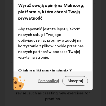
Wyraź swoją opinię na Make.org,
platformie, która chroni Twoją
Treść
Propozycja:
propozycji:
prywatność
Delete_requested
From secondary school onwards, teachers
Aby zapewnić jeszcze lepszą jakość
need to take AI training courses to
naszych usług i Twojego
integrate it into their lessons.
doświadczenia, prosimy o zgodę na
korzystanie z plików cookie przez nas i
40% za
42% przeciw
naszych partnerów podczas Twojej
wizyty na stronie.
O jakie pliki cookie chodzi?
Treść
Propozycja:
propozycji:
Jean
Techniczne:
pliki cookie niezbędne
Personalizuj
Akceptuj
do funkcjonowania strony
We need to offer AI tools to help students
revise, such as creating new exercises for
Preferencyjne:
pliki cookie
practice.
służące poprawieniu
doświadczenia użytkownika