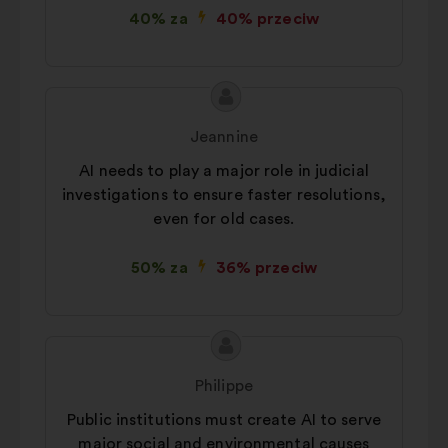
40% za
40% przeciw
podczas przeglądania strony
Statystyczne:
pliki cookie
pozwalające wzbogacić analizę
Treść
Propozycja:
naszych konsultacji obywatelskich
propozycji:
w sposób zagregowany
Jeannine
Sieci społecznościowe :
pliki
AI needs to play a major role in judicial
cookie służące zwiększeniu
investigations to ensure faster resolutions,
naszego oddziaływania dzięki
even for old cases.
sieciom społecznościowym
50% za
36% przeciw
Treść
Propozycja:
propozycji:
Philippe
Public institutions must create AI to serve
major social and environmental causes