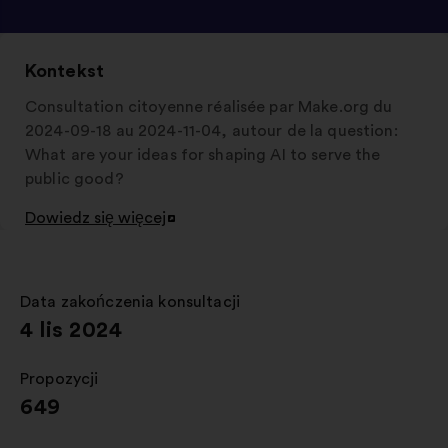
Kontekst
Consultation citoyenne réalisée par Make.org du
2024-09-18 au 2024-11-04, autour de la question:
What are your ideas for shaping AI to serve the
public good?
Dowiedz się więcej
Otwieranie
w
nowej
zakładce
Data zakończenia konsultacji
:
4 lis 2024
Propozycji
:
649