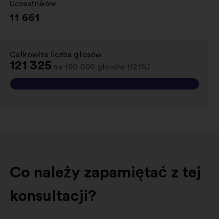
Uczestników
:
11 661
Całkowita liczba głosów
:
121 325
na 100 000 głosów (121%)
Co należy zapamiętać z tej
konsultacji?