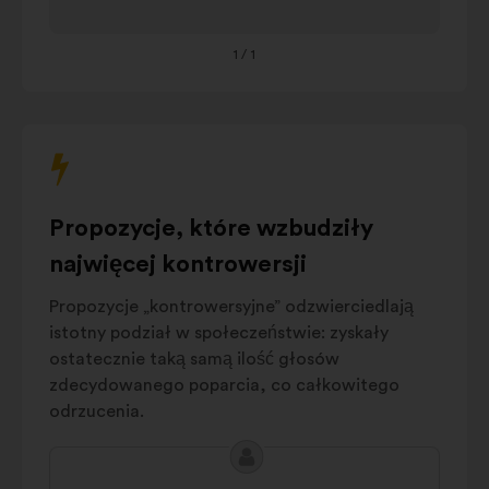
and processes
aby
AI education
przejrzeć
11%
and training
1
/ 1
treść
poniższej
AI Regulation
10%
karuzeli.
Crisis
prevention
7%
and
management
Propozycje, które wzbudziły
AI innovation
6%
Environmental
najwięcej kontrowersji
5%
impact
Propozycje „kontrowersyjne” odzwierciedlają
Autres
16%
istotny podział w społeczeństwie: zyskały
ostatecznie taką samą ilość głosów
zdecydowanego poparcia, co całkowitego
odrzucenia.
Treść
Propozycja:
propozycji: