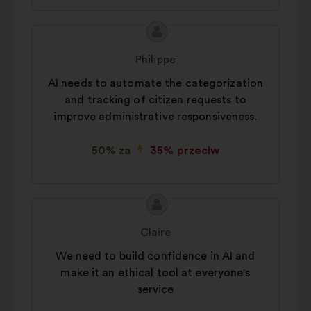
Treść
Propozycja:
propozycji:
Philippe
AI needs to automate the categorization
and tracking of citizen requests to
improve administrative responsiveness.
50% za
35% przeciw
Treść
Propozycja:
propozycji:
Claire
We need to build confidence in AI and
make it an ethical tool at everyone's
service