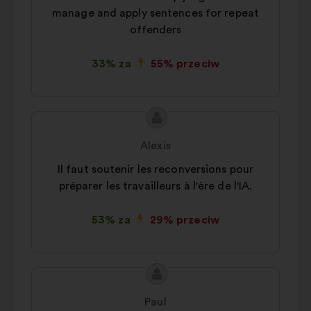
manage and apply sentences for repeat
offenders
33% za
55% przeciw
Treść
Propozycja:
propozycji:
Alexis
Il faut soutenir les reconversions pour
préparer les travailleurs à l'ère de l'IA.
53% za
29% przeciw
Treść
Propozycja:
propozycji:
Paul