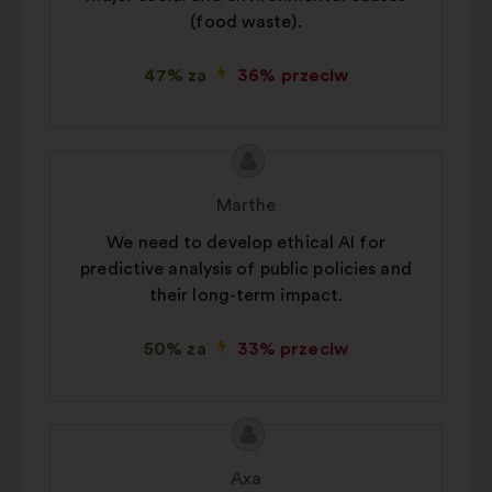
(food waste).
47% za
36% przeciw
Treść
Propozycja:
propozycji:
Marthe
We need to develop ethical AI for
predictive analysis of public policies and
their long-term impact.
50% za
33% przeciw
Treść
Propozycja:
propozycji:
Axa