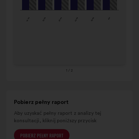
8%
15%
44
karuzeli.
45-
16%
16%
16- 24
25-34
35-44
45-54
55-64
65+
54
55-
24%
16%
64
65+
29%
26%
1
/ 2
Pobierz pełny raport
Aby uzyskać pełny raport z analizy tej
konsultacji, kliknij poniższy przycisk
POBIERZ PEŁNY RAPORT