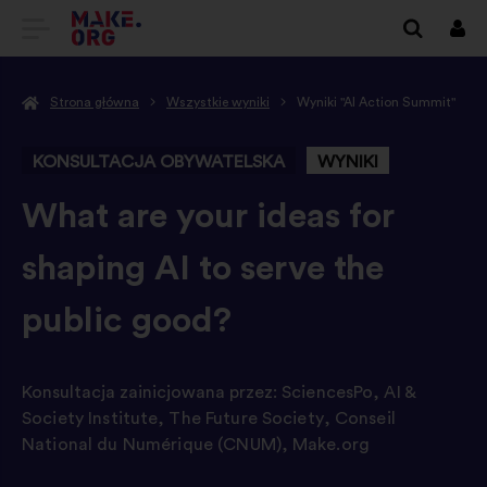
IDŹ
Zalo
się
DO
Strona główna
Wszystkie wyniki
Wyniki "AI Action Summit"
STRONY
GŁÓWNEJ
KONSULTACJA OBYWATELSKA
WYNIKI
MAKE.ORG
-
What are your ideas for
shaping AI to serve the
public good?
Konsultacja zainicjowana przez:
SciencesPo
,
AI &
Society Institute
,
The Future Society
,
Conseil
National du Numérique (CNUM)
,
Make.org