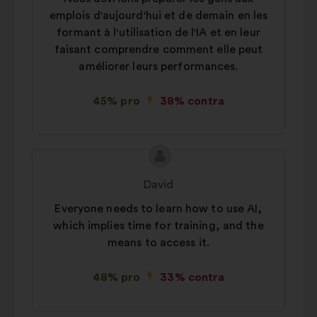
emplois d'aujourd'hui et de demain en les
formant à l'utilisation de l'IA et en leur
faisant comprendre comment elle peut
améliorer leurs performances.
45% pro
38% contra
Conținutul
Propunere
propunerii:
făcută
David
de:
Everyone needs to learn how to use AI,
which implies time for training, and the
means to access it.
48% pro
33% contra