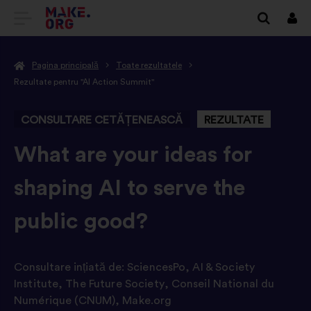
DIRECȚIONARE
Cone
SPRE
Pagina principală
Toate rezultatele
PRIMA
Rezultate pentru "AI Action Summit"
PAGINĂ
CONSULTARE CETĂȚENEASCĂ
REZULTATE
A
SITE-
-
What are your ideas for
ULUI
shaping AI to serve the
MAKE.ORG
public good?
Consultare ințiată de:
SciencesPo
,
AI & Society
Institute
,
The Future Society
,
Conseil National du
Numérique (CNUM)
,
Make.org