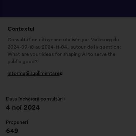
Contextul
Consultation citoyenne réalisée par Make.org du
2024-09-18 au 2024-11-04, autour de la question:
What are your ideas for shaping AI to serve the
public good?
Informații suplimentare
Deschidere
într-
o
filă
Data încheierii consultării
:
nouă
4 noi 2024
Propuneri
:
649