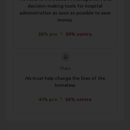
decision-making tools for hospital
administration as soon as possible to save
money.
28% pro
59% contra
Conținutul
Propunere
propunerii:
făcută
Théo
de:
AIs must help change the lives of the
homeless
41% pro
26% contra