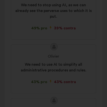
We need to stop using AI, as we can
already see the perverse uses to which it is
put.
49% pro
39% contra
Conținutul
Propunere
propunerii:
făcută
Olivier
de:
We need to use AI to simplify all
administrative procedures and rules.
43% pro
43% contra
Conținutul
Propunere