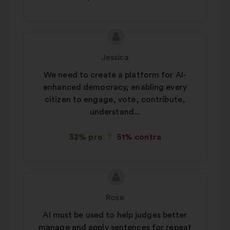
Conținutul
Propunere
propunerii:
făcută
Jessica
de:
We need to create a platform for AI-
enhanced democracy, enabling every
citizen to engage, vote, contribute,
understand...
32% pro
51% contra
Conținutul
Propunere
propunerii:
făcută
Rose
de:
AI must be used to help judges better
manage and apply sentences for repeat