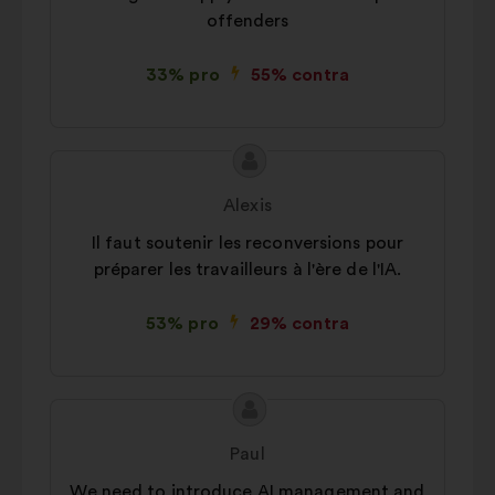
offenders
33% pro
55% contra
Conținutul
Propunere
propunerii:
făcută
Alexis
de:
Il faut soutenir les reconversions pour
préparer les travailleurs à l'ère de l'IA.
53% pro
29% contra
Conținutul
Propunere
propunerii:
făcută
Paul
de:
We need to introduce AI management and