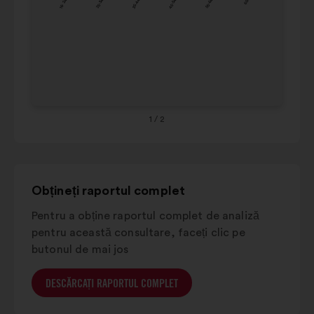
16- 24
25-34
35-44
45-54
55-64
65+
55-
opțiunile
24%
16%
64
multiple
de
65+
29%
26%
mai
jos.
1
/ 2
Obțineți raportul complet
Pentru a obține raportul complet de analiză
pentru această consultare, faceți clic pe
butonul de mai jos
DESCĂRCAȚI RAPORTUL COMPLET