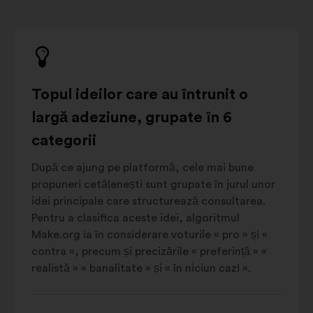
Topul ideilor care au întrunit o
largă adeziune, grupate în 6
categorii
După ce ajung pe platformă, cele mai bune
propuneri cetățenești sunt grupate în jurul unor
idei principale care structurează consultarea.
Pentru a clasifica aceste idei, algoritmul
Make.org ia în considerare voturile « pro » și «
contra », precum și precizările « preferință » «
realistă » « banalitate » și « în niciun caz! ».