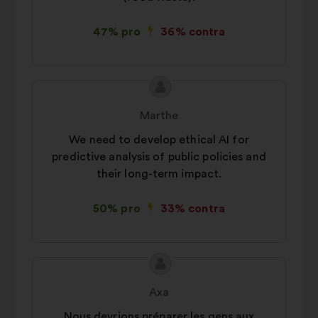
47% pro
36% contra
Conținutul
Propunere
propunerii:
făcută
Marthe
de:
We need to develop ethical AI for
predictive analysis of public policies and
their long-term impact.
50% pro
33% contra
Conținutul
Propunere
propunerii:
făcută
Axa
de:
Nous devrions préparer les gens aux