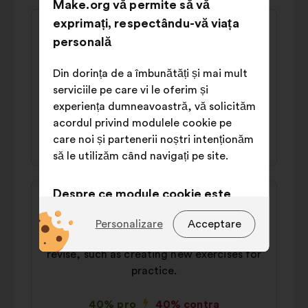
Make.org vă permite să vă
Conținutul
Propunere
exprimați, respectându-vă viața
propunerii:
făcută
personală
Delete_requested
de:
From secondary school onwards, teachers
Din dorința de a îmbunătăți și mai mult
need to take AI training courses to
serviciile pe care vi le oferim și
integrate it into their lessons.
experiența dumneavoastră, vă solicităm
acordul privind modulele cookie pe
40% pro
42% contra
care noi și partenerii noștri intenționăm
să le utilizăm când navigați pe site.
Conținutul
Propunere
Despre ce module cookie este
propunerii:
făcută
vorba?
Jean
de:
Personalizare
Acceptare
We need to offer AI tools to help students
Tehnice:
module cookie
revise, such as creating new exercises for
indispensabile pentru funcționarea
practice.
site-ului
Legate de preferințe:
module
40% pro
40% contra