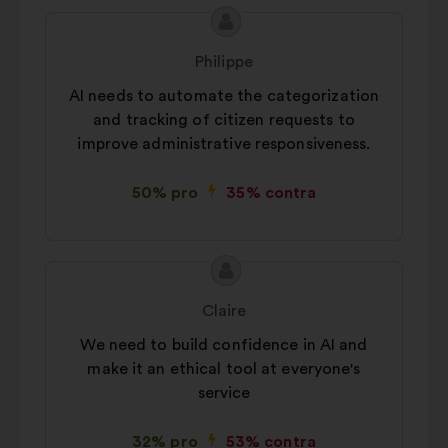
Conținutul
Propunere
propunerii:
făcută
Philippe
de:
AI needs to automate the categorization
and tracking of citizen requests to
improve administrative responsiveness.
50% pro
35% contra
Conținutul
Propunere
propunerii:
făcută
Claire
de:
We need to build confidence in AI and
make it an ethical tool at everyone's
service
32% pro
53% contra