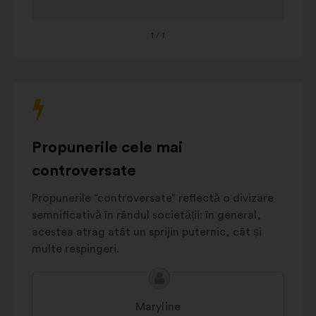
AI education
tastatură
11%
and training
pentru
1
/ 1
a
AI Regulation
10%
interacționa
Crisis
cu
prevention
7%
opțiunile
and
multiple
management
de
AI innovation
6%
mai
Propunerile cele mai
Environmental
jos.
5%
impact
controversate
Autres
16%
Propunerile “controversate” reflectă o divizare
semnificativă în rândul societății: în general,
acestea atrag atât un sprijin puternic, cât și
multe respingeri.
Conținutul
Propunere
propunerii:
făcută
Maryline
de: