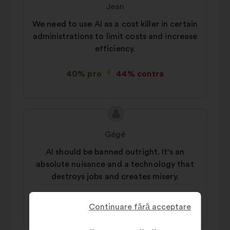
propunerii:
făcută
Jean
de:
We need to use AI as a cost killer in certain
administrations to limit costs and increase
efficiency.
40% pro
44% contra
Conținutul
Propunere
propunerii:
făcută
Gégé
de:
AI should be banned outright. It's an
absolute nuisance and a technology that
destroys jobs and creates misery.
44% pro
38% contra
Continuare fără acceptare