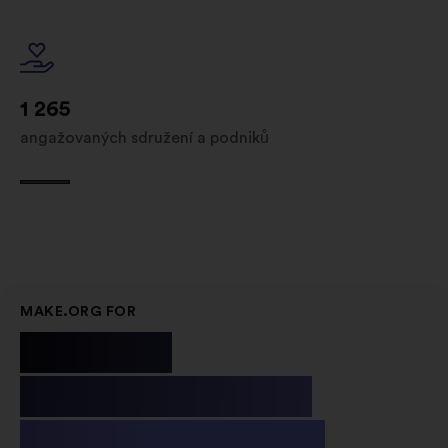
1 265
angažovaných sdružení a podniků
MAKE.ORG FOR
Public
Institutions
& Non-profit