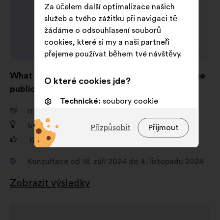
Za účelem další optimalizace našich
služeb a tvého zážitku při navigaci tě
žádáme o odsouhlasení souborů
cookies, které si my a naši partneři
přejeme používat během tvé návštěvy.
What are your ideas for shaping AI to serve the
O které cookies jde?
public good?
Technické:
soubory cookie
11,661
účastníků/ič
nezbytné pro fungování webové
stránky
649
návrhů
Přizpůsobit
Přijmout
121,325
hlasů
Preferenční:
soubory cookie pro
zlepšení tvého zážitku při
Konzultace od 18. září 2024 do 4. listopadu 2024
procházení webu
Statistické:
soubory cookie k
Zobrazit výsledky
obohacení analýzy našich
občanských konzultací souhrnným
Otevřít
způsobem