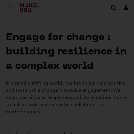
PŘEJÍT
Přihl
se
NA
DOMOVSKOU
Engage for change :
STRÁNKU
building resilience in
MAKE.ORG
a complex world
In a rapidly shifting world, the key to building positive
and sustainable change is massive engagement. We
empower citizens, employees and stakeholders thanks
to online tools and innovative collaboration
methodologies