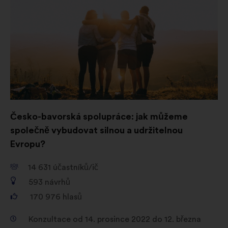
na
nové
Sociální sítě:
soubory cookie, které
kartě
nám pomáhají optimalizovat náš
dopad prostřednictvím sociálních
sítí
Česko-bavorská spolupráce: jak můžeme
společně vybudovat silnou a udržitelnou
Evropu?
14 631
účastníků/ič
593
návrhů
170 976
hlasů
Konzultace od 14. prosince 2022 do 12. března