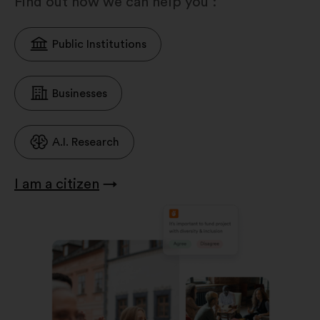
Find out how we can help you :
Public Institutions
Businesses
A.I. Research
I am a citizen
→