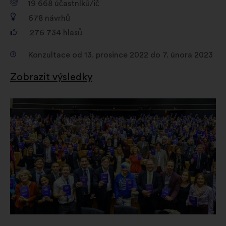
19 668
účastníků/ič
678
návrhů
276 734
hlasů
Konzultace od 13. prosince 2022 do 7. února 2023
Zobrazit výsledky
Otevřít
na
nové
kartě