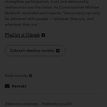
strengthen participation, trust and democratic
resilience across the Union. As Commissioner Michael
McGrath reminded participants: “Democracy can only
be delivered with people — whoever they are, and
wherever they are.”
Přečíst si článek
Otevřít
na
nové
Zobrazit všechny novinky
Otevřít
kartě
na
nové
kartě
Naše novinky
Otevřít
na
Kontakt
nové
kartě
Zákonné oznámení
Podmínky použití