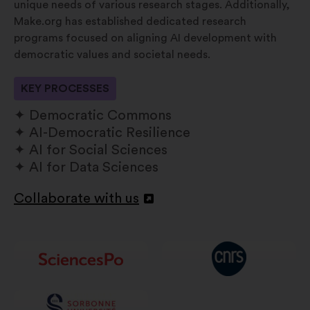
unique needs of various research stages. Additionally,
Make.org has established dedicated research
programs focused on aligning AI development with
democratic values and societal needs.
KEY PROCESSES
Democratic Commons
AI-Democratic Resilience
AI for Social Sciences
AI for Data Sciences
Collaborate with us
Otevřít
na
nové
kartě