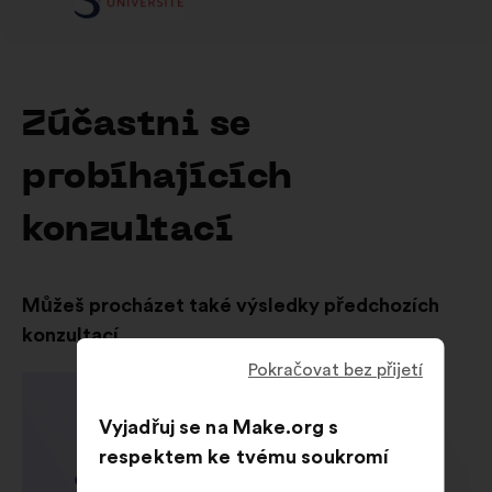
Zúčastni se
probíhajících
konzultací
Můžeš procházet také výsledky předchozích
konzultací
Pokračovat bez přijetí
Vyjadřuj se na Make.org s
respektem ke tvému soukromí