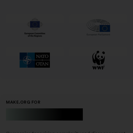
na
nové
kartě
MAKE.ORG FOR
Businesses