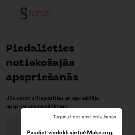
Piedalieties
notiekošajās
apspriešanās
Jūs varat arī iepazīties ar iepriekšējo
apspriešanu rezultātiem
Turpināt bez apstiprināšanas
Paudiet viedokli vietnē Make.org,