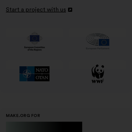
Start a project with us
Atvērt
jaunā
cilnē
MAKE.ORG FOR
Businesses