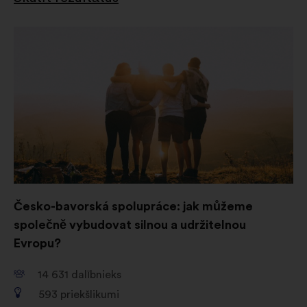
lai apkopotā veidā bagātinātu
mūsu apspriešanos ar iedzīvotājiem
Atvērt
analīzi
jaunā
cilnē
Ar sociālajiem tīkliem saistītās:
sīkdatnes, kas palīdz mums
optimizēt mūsu ietekmi,
pateicoties sociālajiem tīkliem
Česko-bavorská spolupráce: jak můžeme
společně vybudovat silnou a udržitelnou
Evropu?
14 631
dalībnieks
593
priekšlikumi