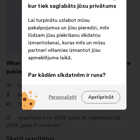
kur tiek saglabāts jūsu privātums
Lai turpinātu uzlabot mūsu
pakalpojumus un jūsu pieredzi, mēs
lūdzam jūsu piekrišanu sīkdatņu
izmantošanai, kuras mēs un mūsu
partneri vēlamies izmantot jūsu
apmeklējuma laikā.
What are your ideas for shaping AI to serve the
public good?
Par kādām sīkdatnēm ir runa?
11,661
dalībnieks
Ar tehnoloģijām saistītās:
649
priekšlikumi
sīkdatnes, kas ir būtiski vietnes
Personalizēt
Apstiprināt
darbībai
121,325
balsis
Ar preferencēm saistītās:
Apspriešana no 2024. gada 18. septembrī līdz
sīkdatnes, lai uzlabotu jūsu
2024. gada 4. novembrī
pieredzi, pārlūkojot vietni
Skatīt rezultātus
Ar statistiku saistītās:
sīkdatnes,