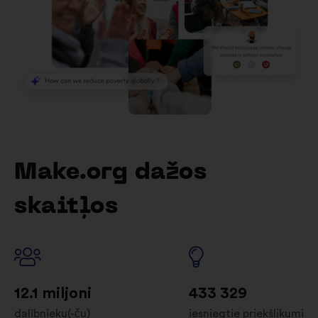
Make.org dažos
skaitļos
12.1 miljoni
433 329
dalībnieku(-ču)
iesniegtie priekšlikumi