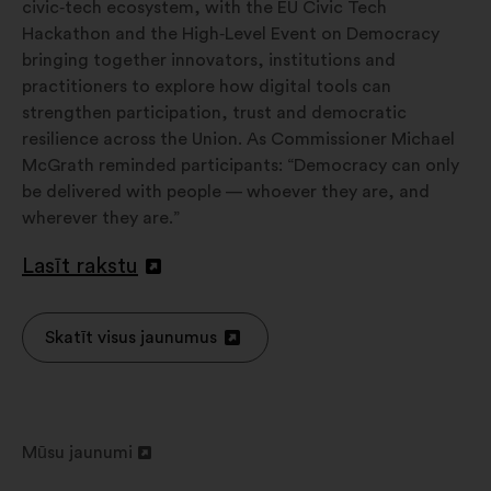
civic‑tech ecosystem, with the EU Civic Tech
Hackathon and the High‑Level Event on Democracy
bringing together innovators, institutions and
practitioners to explore how digital tools can
strengthen participation, trust and democratic
resilience across the Union. As Commissioner Michael
McGrath reminded participants: “Democracy can only
be delivered with people — whoever they are, and
wherever they are.”
Lasīt rakstu
Atvērt
jaunā
cilnē
Skatīt visus jaunumus
Atvērt
jaunā
cilnē
Mūsu jaunumi
Atvērt