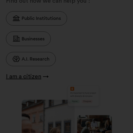
Find out how we can help you :
Public Institutions
Businesses
A.I. Research
I am a citizen
→