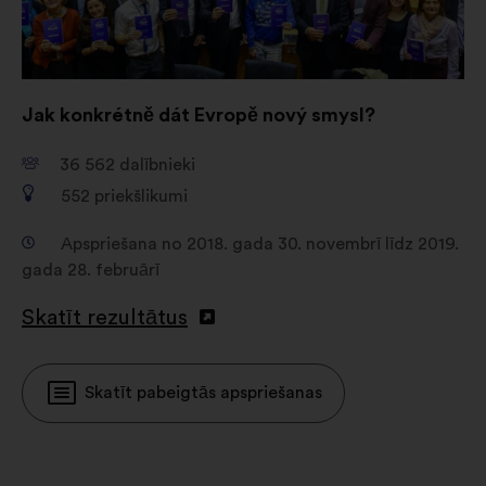
Jak konkrétně dát Evropě nový smysl?
36 562
dalībnieki
552
priekšlikumi
Apspriešana no 2018. gada 30. novembrī līdz 2019.
gada 28. februārī
Skatīt rezultātus
Skatīt pabeigtās apspriešanas