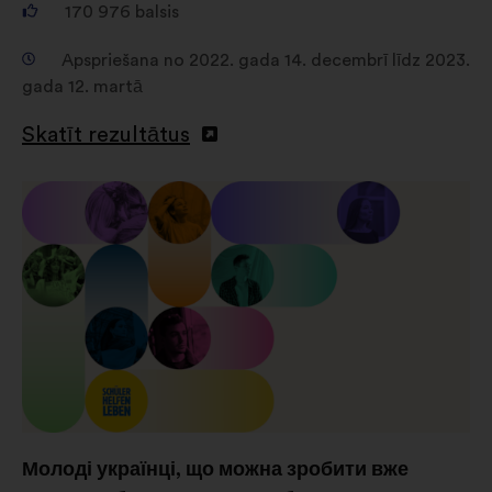
170 976
balsis
Apspriešana no 2022. gada 14. decembrī līdz 2023.
gada 12. martā
Skatīt rezultātus
Молоді українці, що можна зробити вже