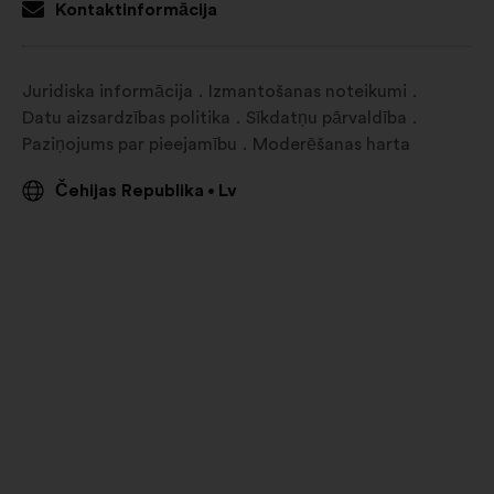
jaunā
Kontaktinformācija
cilnē
Juridiska informācija
Izmantošanas noteikumi
Datu aizsardzības politika
Sīkdatņu pārvaldība
Paziņojums par pieejamību
Moderēšanas harta
Čehijas Republika
Lv
•