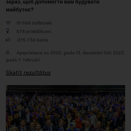
зараз, щоб допомогти вам будувати
майбутнє?
19 668
dalībnieki
678
priekšlikumi
276 734
balsis
Apspriešana no 2022. gada 13. decembrī līdz 2023.
gada 7. februārī
Skatīt rezultātus
Atvērt
jaunā
cilnē