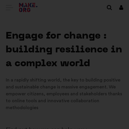
DOTIES
Piet
UZ
VIETNES
Engage for change :
MAKE.ORG
building resilience in
SĀKUMLAPU
a complex world
In a rapidly shifting world, the key to building positive
and sustainable change is massive engagement. We
empower citizens, employees and stakeholders thanks
to online tools and innovative collaboration
methodologies