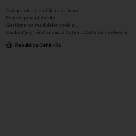
filă
nouă
Aviz juridic
Condiții de utilizare
Politica privind datele
Gestionarea modulelor cookie
Declarație privind accesibilitatea
Carta de moderare
Republica Cehă
Ro
•