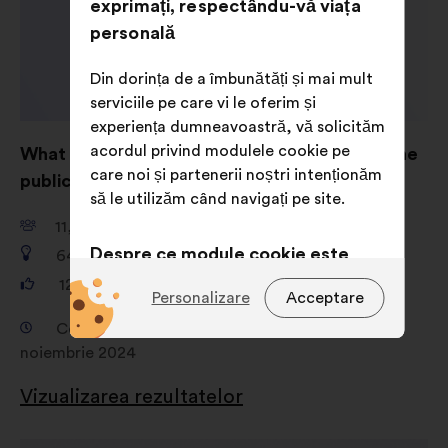
exprimați, respectându-vă viața
personală
Din dorința de a îmbunătăți și mai mult
serviciile pe care vi le oferim și
experiența dumneavoastră, vă solicităm
acordul privind modulele cookie pe
What are your ideas for shaping AI to serve the
care noi și partenerii noștri intenționăm
public good?
să le utilizăm când navigați pe site.
11,661
participanți
Despre ce module cookie este
649
propuneri
vorba?
121,325
voturi
Personalizare
Acceptare
Tehnice:
module cookie
Consultare de la 18 septembrie 2024 la 4
indispensabile pentru funcționarea
noiembrie 2024
site-ului
Vizualizarea rezultatelor
Legate de preferințe:
module
cookie pentru a vă îmbunătăți