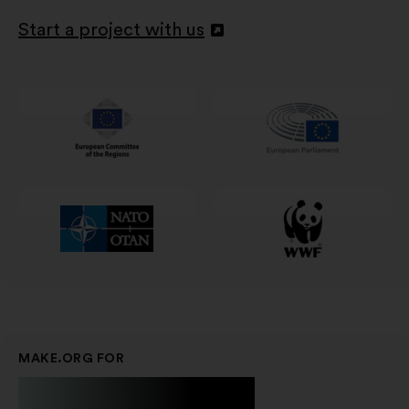
Start a project with us
Deschidere
într-
o
filă
nouă
MAKE.ORG FOR
Businesses