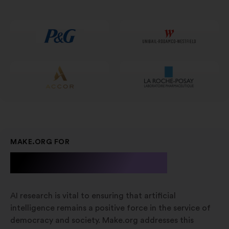
într-
o
filă
nouă
MAKE.ORG FOR
A.I. Research
AI research is vital to ensuring that artificial
intelligence remains a positive force in the service of
democracy and society. Make.org addresses this