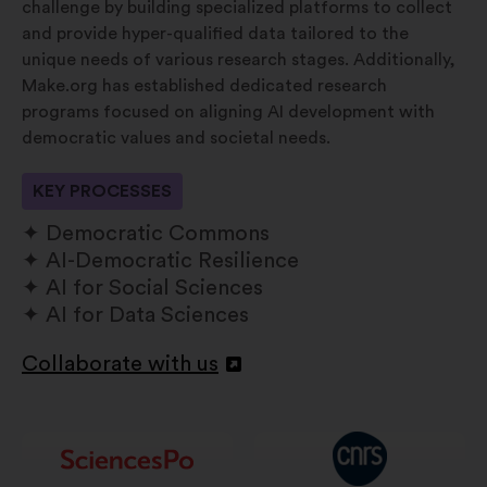
challenge by building specialized platforms to collect
and provide hyper-qualified data tailored to the
unique needs of various research stages. Additionally,
Make.org has established dedicated research
programs focused on aligning AI development with
democratic values and societal needs.
KEY PROCESSES
Democratic Commons
AI-Democratic Resilience
AI for Social Sciences
AI for Data Sciences
Collaborate with us
Deschidere
într-
o
filă
nouă