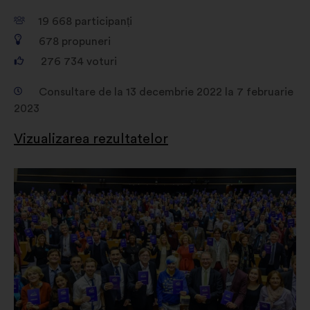
19 668
participanți
678
propuneri
276 734
voturi
Consultare de la 13 decembrie 2022 la 7 februarie
2023
Vizualizarea rezultatelor
Deschidere
într-
o
filă
nouă