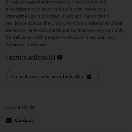
bringing together innovators, institutions and
practitioners to explore how digital tools can
strengthen participation, trust and democratic
resilience across the Union. As Commissioner Michael
McGrath reminded participants: “Democracy can only
be delivered with people — whoever they are, and
wherever they are.”
Lectura articolului
Deschidere
într-
o
Consultarea tuturor actualităților
Deschidere
filă
într-
nouă
o
filă
Actualități
nouă
Deschidere
într-
Contact
o