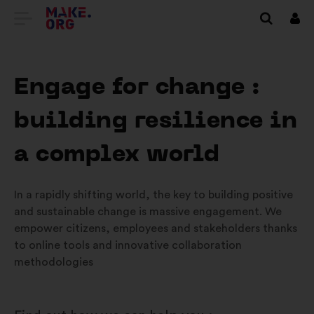
DIRECȚIONARE
Cone
SPRE
PRIMA
Engage for change :
PAGINĂ
building resilience in
A
SITE-
a complex world
ULUI
In a rapidly shifting world, the key to building positive
MAKE.ORG
and sustainable change is massive engagement. We
empower citizens, employees and stakeholders thanks
to online tools and innovative collaboration
methodologies