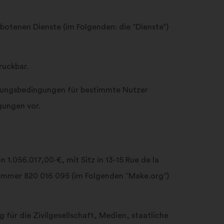
das
Suchfeld
ein
otenen Dienste (im Folgenden: die ”Dienste”)
und
klicke
auf
ruckbar.
die
Schaltfläche
zungsbedingungen für bestimmte Nutzer
„Suchen“
gungen vor.
1.056.017,00·€, mit Sitz in 13-15 Rue de la
Nummer 820 016 095 (im Folgenden ”Make.org”)
für die Zivilgesellschaft, Medien, staatliche