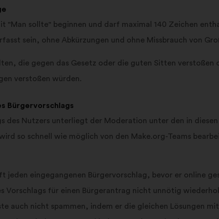
ge
t "Man sollte" beginnen und darf maximal 140 Zeichen entha
verfasst sein, ohne Abkürzungen und ohne Missbrauch von Gr
lten, die gegen das Gesetz oder die guten Sitten verstoßen
gen verstoßen würden.
es Bürgervorschlags
s des Nutzers unterliegt der Moderation unter den in diese
 wird so schnell wie möglich von den Make.org-Teams bearbei
t jeden eingegangenen Bürgervorschlag, bevor er online ges
nes Vorschlags für einen Bürgerantrag nicht unnötig wiederho
enste auch nicht spammen, indem er die gleichen Lösungen mi