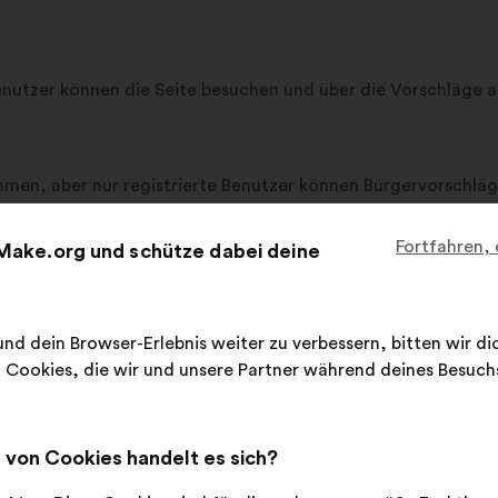
e Benutzer können die Seite besuchen und über die Vorschläge
immen, aber nur registrierte Benutzer können Bürgervorschl
ebsite registrieren, indem sie das zu diesem Zweck vorgeseh
Fortfahren,
Make.org und schütze dabei deine
ben machen. Eine unvollständige Anmeldung wird nicht berüc
r werden ausdrücklich als ”registrierte Benutzer” bezeichnet.
nd dein Browser-Erlebnis weiter zu verbessern, bitten wir d
alle im Registrierungsformular gemachten Angaben korrekt, 
Cookies, die wir und unsere Partner während deines Besuc
mationen in seinem persönlichen Bereich zu aktualisieren, in
von Cookies handelt es sich?