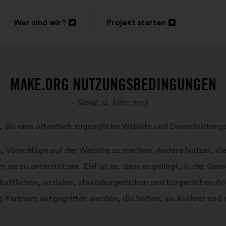
Wer sind wir?
Projekt starten
In
In
einem
einem
neuen
neuen
MAKE.ORG NUTZUNGSBEDINGUNGEN
Reiter
Reiter
- Stand: 14. März 2023 -
öffnen
öffnen
, die eine öffentlich zugängliche Website und Dienstleistung
, Vorschläge auf der Website zu machen. Andere Nutzer, di
sie zu unterstützen. Ziel ist es, dass es gelingt, in der G
haftlichen, sozialen, staatsbürgerlichen und bürgerlichen A
Partnern aufgegriffen werden, die helfen, sie konkret und 