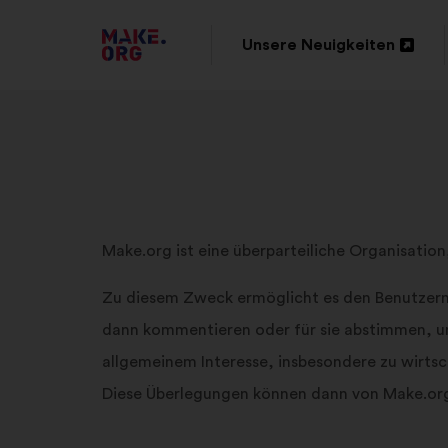
ZUR
Unsere Neuigkeiten
In
MAKE.ORG
einem
STARTSEITE
neuen
GEHEN
Reiter
öffnen
Make.org ist eine überparteiliche Organisation
Zu diesem Zweck ermöglicht es den Benutzern
dann kommentieren oder für sie abstimmen, um 
allgemeinem Interesse, insbesondere zu wirtsc
Diese Überlegungen können dann von Make.org-