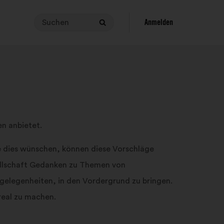
Suchen
Um
Anmelden
Suchen
eine
Suche
durchzuführen,
muss
dein
Suchbegriff
zwischen
3
en anbietet.
und
140
e dies wünschen, können diese Vorschläge
Zeichen
esellschaft Gedanken zu Themen von
lang
sein.
ngelegenheiten, in den Vordergrund zu bringen.
Gib
real zu machen.
ihn
in