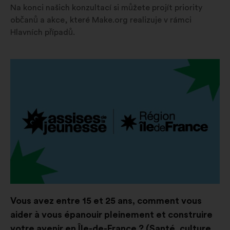
Na konci našich konzultací si můžete projít priority
občanů a akce, které Make.org realizuje v rámci
Hlavních případů.
Otevřít
na
nové
kartě
Vous avez entre 15 et 25 ans, comment vous
aider à vous épanouir pleinement et construire
votre avenir en Île-de-France ? (Santé, culture,