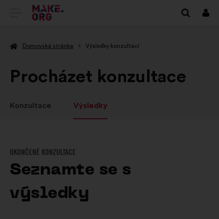
PŘEJÍT
Přihl
se
NA
Domovská stránka
Výsledky konzultací
DOMOVSKOU
STRÁNKU
Procházet konzultace
MAKE.ORG
Konzultace
Výsledky
UKONČENÉ KONZULTACE
Seznamte se s
výsledky