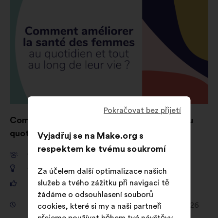
Pokračovat bez přijetí
Comment améliorer la santé des femmes au
quotidien et tout au long de leur vie ?
Vyjadřuj se na Make.org s
respektem ke tvému soukromí
10 962
účastníků/ič
1 257
návrhů
Za účelem další optimalizace našich
služeb a tvého zážitku při navigaci tě
161 903
hlasů
žádáme o odsouhlasení souborů
Konzultace od 4. února 2026 do 12. dubna 2026
cookies, které si my a naši partneři
přejeme používat během tvé návštěvy.