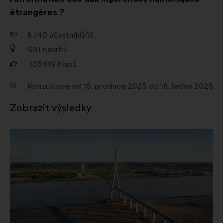
étrangères ?
8 740
účastníků/ič
691
návrhů
103 619
hlasů
Konzultace od 15. prosince 2025 do 18. ledna 2026
Zobrazit výsledky