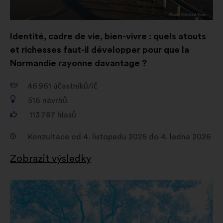
Identité, cadre de vie, bien-vivre : quels atouts
et richesses faut-il développer pour que la
Normandie rayonne davantage ?
46 961
účastníků/ič
516
návrhů
113 787
hlasů
Konzultace od 4. listopadu 2025 do 4. ledna 2026
Zobrazit výsledky