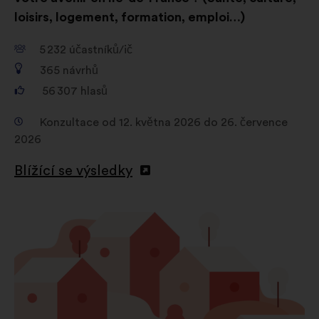
loisirs, logement, formation, emploi…)
5 232
účastníků/ič
365
návrhů
56 307
hlasů
Konzultace od 12. května 2026 do 26. července
2026
Blížící se výsledky
Otevřít
na
nové
kartě