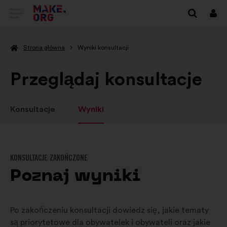
IDŹ
Zalo
się
DO
Strona główna
Wyniki konsultacji
STRONY
GŁÓWNEJ
Przeglądaj konsultacje
MAKE.ORG
Konsultacje
Wyniki
KONSULTACJE ZAKOŃCZONE
Poznaj wyniki
Po zakończeniu konsultacji dowiedz się, jakie tematy
są priorytetowe dla obywatelek i obywateli oraz jakie