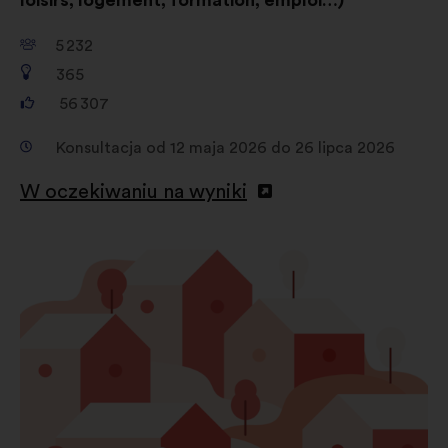
loisirs, logement, formation, emploi…)
5 232
365
56 307
Konsultacja od 12 maja 2026 do 26 lipca 2026
W oczekiwaniu na wyniki
Otwieranie
w
nowej
zakładce