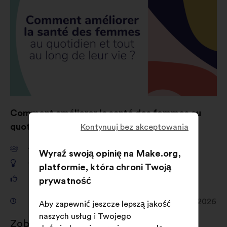
Comment améliorer la santé des femmes au
quotidien et tout au long de leur vie ?
Kontynuuj bez akceptowania
10 962
Wyraź swoją opinię na Make.org,
1 257
platformie, która chroni Twoją
161 903
prywatność
Konsultacja od 4 lutego 2026 do 12 kwietnia 2026
Aby zapewnić jeszcze lepszą jakość
naszych usług i Twojego
Zobacz wyniki