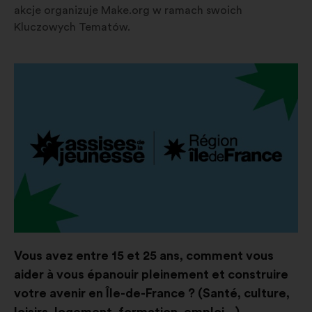
akcje organizuje Make.org w ramach swoich
Kluczowych Tematów.
Otwieranie
w
nowej
zakładce
Vous avez entre 15 et 25 ans, comment vous
aider à vous épanouir pleinement et construire
votre avenir en Île-de-France ? (Santé, culture,