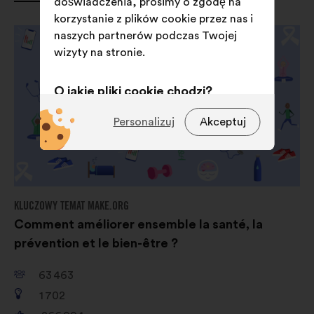
doświadczenia, prosimy o zgodę na
korzystanie z plików cookie przez nas i
naszych partnerów podczas Twojej
wizyty na stronie.
O jakie pliki cookie chodzi?
Techniczne:
pliki cookie niezbędne
Personalizuj
Akceptuj
do funkcjonowania strony
Preferencyjne:
pliki cookie
służące poprawieniu
doświadczenia użytkownika
KLUCZOWY TEMAT MAKE.ORG
podczas przeglądania strony
Comment améliorer ensemble la santé, la
Statystyczne:
pliki cookie
prévention et le bien-être ?
pozwalające wzbogacić analizę
naszych konsultacji obywatelskich
63 463
w sposób zagregowany
1 702
Sieci społecznościowe :
pliki