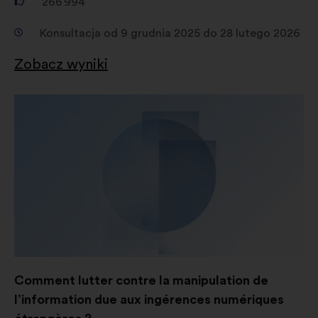
266 994
cookie służące zwiększeniu
naszego oddziaływania dzięki
Konsultacja od 9 grudnia 2025 do 28 lutego 2026
sieciom społecznościowym
Zobacz wyniki
Comment lutter contre la manipulation de
l’information due aux ingérences numériques