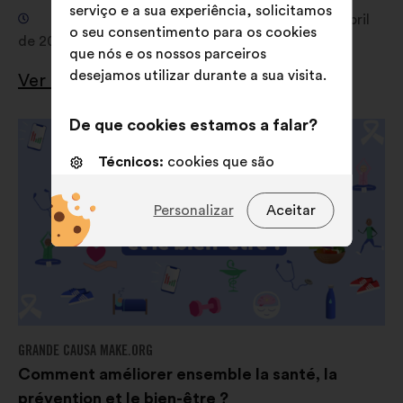
serviço e a sua experiência, solicitamos
Consulta de 4 de fevereiro de 2026 a 12 de abril
o seu consentimento para os cookies
de 2026
que nós e os nossos parceiros
desejamos utilizar durante a sua visita.
Ver os resultados
De que cookies estamos a falar?
Técnicos:
cookies que são
essenciais para o funcionamento
do sitio Internet
Personalizar
Aceitar
Preferências:
cookies para
melhorar a sua experiência quando
navega no sítio Internet
Estatísticos:
cookies para
enriquecer a análise das nossas
GRANDE CAUSA MAKE.ORG
consultas aos cidadãos de uma
Comment améliorer ensemble la santé, la
forma agregada
prévention et le bien-être ?