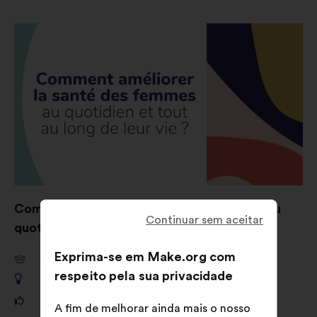
Comment améliorer la santé des femmes au
Continuar sem aceitar
quotidien et tout au long de leur vie ?
Exprima-se em Make.org com
10 962
participantes
respeito pela sua privacidade
1 257
propostas
161 903
votos
A fim de melhorar ainda mais o nosso