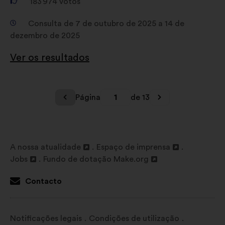
183 974
votos
Consulta de 7 de outubro de 2025 a 14 de
dezembro de 2025
Ver os resultados
Página
1
de 13
A nossa atualidade
Espaço de imprensa
Abertura
Abertura
Jobs
Fundo de dotação Make.org
num
Abertura
Abertura
num
novo
num
num
novo
Contacto
separador
novo
novo
separador
separador
separador
Notificações legais
Condições de utilização