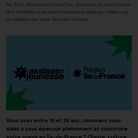
No final das nossas consultas, descubra as prioridades
dos cidadãos e as ações levadas a cabo por Make.org
no âmbito das suas Grandes Causas.
Abertura
num
novo
separador
Vous avez entre 15 et 25 ans, comment vous
aider à vous épanouir pleinement et construire
votre avenir en Île-de-France ? (Santé, culture,