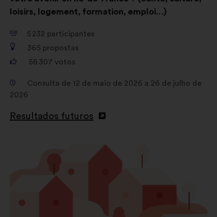
loisirs, logement, formation, emploi…)
5 232
participantes
365
propostas
56 307
votos
Consulta de 12 de maio de 2026 a 26 de julho de
2026
Resultados futuros
Abertura
num
novo
separador