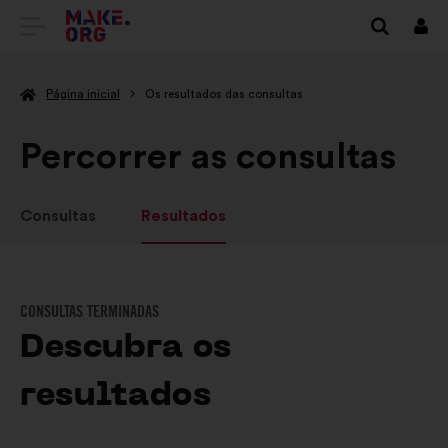
IR
Inici
sess
PARA
Página inicial
Os resultados das consultas
A
PÁGINA
Percorrer as consultas
INICIAL
DO
Consultas
Resultados
SÍTIO
INTERNET
CONSULTAS TERMINADAS
MAKE.ORG
Descubra os
resultados