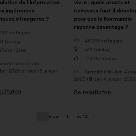
ulation de l’information
vivre : quels atouts et
ux ingérences
richesses faut-il dével
iques étrangères ?
pour que la Normandie
rayonne davantage ?
740
deltagare
46 961
deltagare
91
förslag
516
förslag
03 619
röster
113 787
röster
amråd från den 15
er 2025 till den 18 januari
Samråd från den 4 no
2025 till den 4 januari 2026
sultaten
Se resultaten
Sida
1
av 13