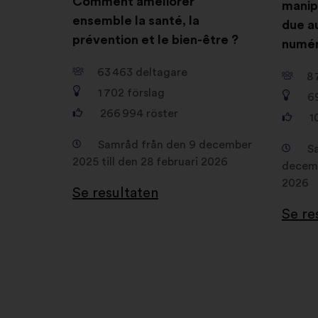
Comment améliorer
manip
ensemble la santé, la
due a
prévention et le bien-être ?
numér
63 463
deltagare
8 
1 702
förslag
6
266 994
röster
1
Samråd från den 9 december
S
2025 till den 28 februari 2026
decemb
2026
Se resultaten
Se re