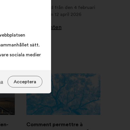
Samråd från den 4 februari
2026 till den 12 april 2026
Se resultaten
 webbplatsen
sammanhållet sätt.
vare sociala medier
sa
Acceptera
ien-
Comment permettre à