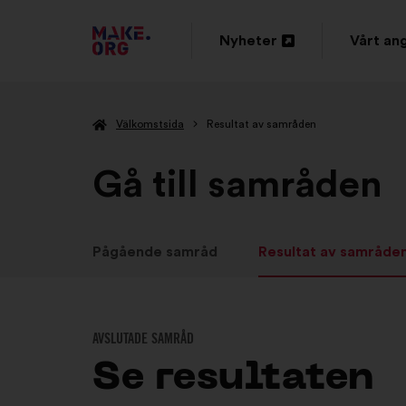
GÅ
Nyheter
Vårt an
Öppna
Öppna
TILL
i
i
FÖRSTASIDAN
Välkomstsida
Resultat av samråden
en
en
FÖR
ny
ny
Gå till samråden
MAKE.ORG
flik
flik
Pågående samråd
Resultat av samråde
AVSLUTADE SAMRÅD
Se resultaten