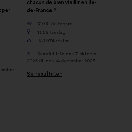
chacun de bien vieillir en Île-
opper
de-France ?
12 010
deltagare
1 009
förslag
183 974
röster
Samråd från den 7 oktober
2025 till den 14 december 2025
vember
Se resultaten