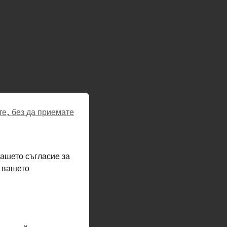
е, без да приемате
ашето съгласие за
а вашето