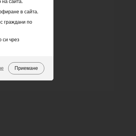
 на сайта.
рфиране в сайта.
 с граждани по
 си чрез
не
Приемане