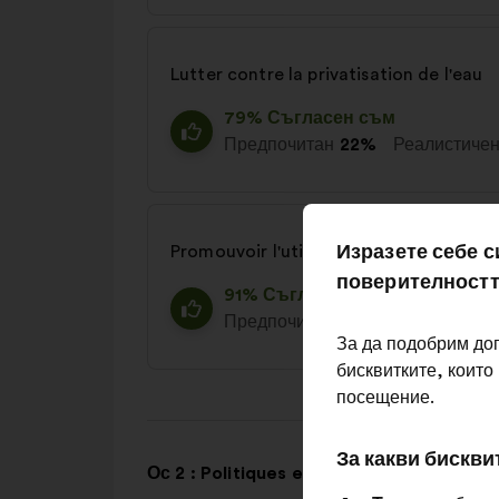
Lutter contre la privatisation de l'eau
79% Съгласен съм
Предпочитан
22%
Реалистиче
Изразете себе с
Promouvoir l'utilisation d'eaux alternat
поверителностт
91% Съгласен съм
Предпочитан
24%
Реалистиче
За да подобрим до
бисквитките, които
посещение.
За какви бискви
Ос 2 : Politiques et réglementations