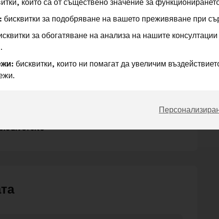
итки, които са от съществено значение за функционирането
:
бисквитки за подобряване на вашето преживяване при съ
сквитки за обогатяване на анализа на нашите консултации
.
жи:
бисквитки, които ни помагат да увеличим въздействието
ежи.
tidienne
Персонализира
biodiversité
ата