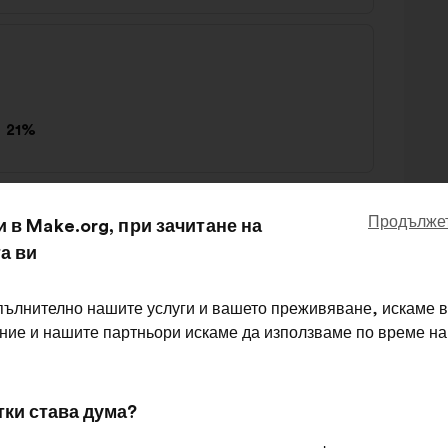
н
21%
Продължет
и в Make.org, при зачитане на
ives pour l'entretien des espaces publics
а ви
н
29%
пълнително нашите услуги и вашето преживяване, искаме в
 ние и нашите партньори искаме да използваме по време н
тки става дума?