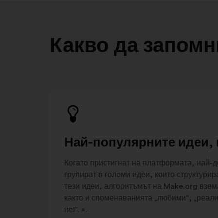
Какво да запомн
Най-популярните идеи, 
Когато пристигнат на платформата, най-
групират в големи идеи, които структури
тези идеи, алгоритъмът на Make.org взема
както и споменаванията „любими“, „реалис
не!”. ».