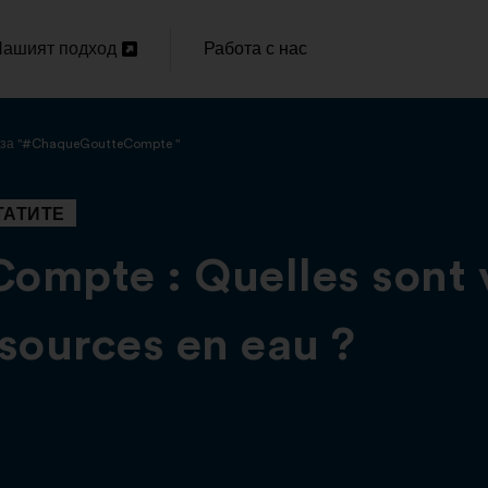
ашият подход
Работа с нас
Отваряне
 за "#ChaqueGoutteCompte "
ов
аздел
ТАТИТЕ
mpte : Quelles sont v
ssources en eau ?