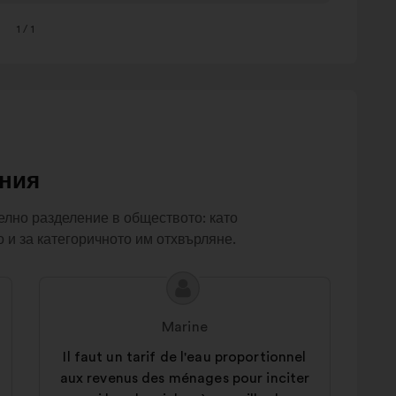
1
/ 1
ния
елно разделение в обществото: като
о и за категоричното им отхвърляне.
Съдържание
Предложение
на
от:
Marine
предложението:
Il faut un tarif de l'eau proportionnel
aux revenus des ménages pour inciter