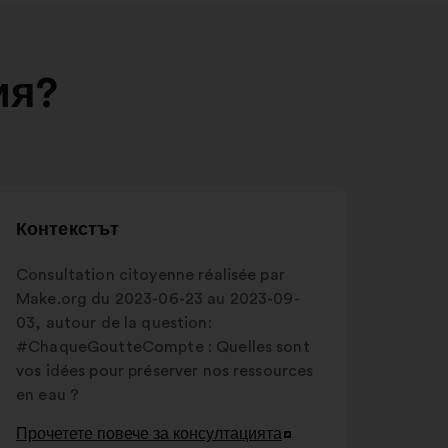
ия?
Контекстът
Consultation citoyenne réalisée par
Make.org du 2023-06-23 au 2023-09-
03, autour de la question:
#ChaqueGoutteCompte : Quelles sont
vos idées pour préserver nos ressources
en eau ?
Прочетете повече за консултацията
Отваряне