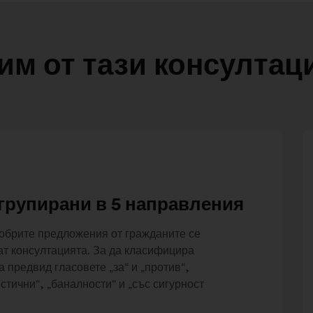
им от тази консултац
групирани в 5 направления
добрите предложения от гражданите се
рат консултацията. За да класифицира
 предвид гласовете „за“ и „против“,
тични“, „баналности“ и „със сигурност