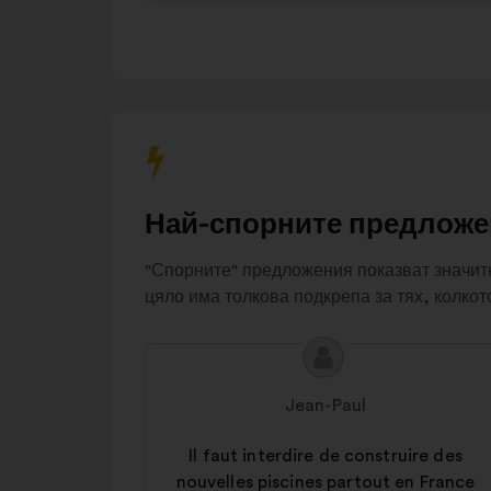
réseaux de
8%
distribution
Sensibilisation
7%
Végétalisation
et
6%
reforestation
Prix et
tarifs
6%
Aménagement
Най-спорните предложе
5%
urbain
"Спорните" предложения показват значит
Autres
3%
цяло има толкова подкрепа за тях, колкот
Съдържание
Предложение
на
от:
Jean-Paul
предложението:
Il faut interdire de construire des
nouvelles piscines partout en France