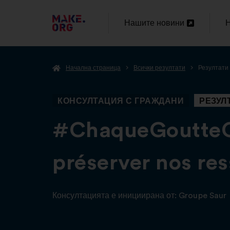
ОТИДЕТЕ
Нашите новини
Н
Отваряне
НА
в
в
НАЧАЛНАТА
Начална страница
Всички резултати
Резултати
нов
н
СТРАНИЦА
раздел
р
НА
КОНСУЛТАЦИЯ С ГРАЖДАНИ
РЕЗУЛ
MAKE.ORG
-
#ChaqueGoutteCo
préserver nos re
Консултацията е инициирана от:
Groupe Saur