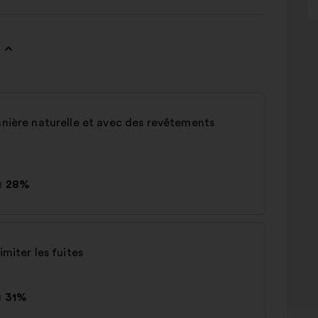
anière naturelle et avec des revêtements
н
28%
imiter les fuites
н
31%