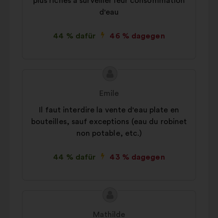
plus riches à surveiller leur consommation
d'eau
44 % dafür
46 % dagegen
Inhalt
Vorschlag
des
von:
Emile
Vorschlags:
Il faut interdire la vente d'eau plate en
bouteilles, sauf exceptions (eau du robinet
non potable, etc.)
44 % dafür
43 % dagegen
Inhalt
Vorschlag
des
von:
Mathilde