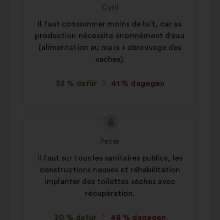
des
von:
Cyril
Vorschlags:
Il faut consommer moins de lait, car sa
production nécessite énormément d'eau
(alimentation au maïs + abreuvage des
vaches).
32 % dafür
41 % dagegen
Inhalt
Vorschlag
des
von:
Peter
Vorschlags:
Il faut sur tous les sanitaires publics, les
constructions neuves et réhabilitation
implanter des toilettes sèches avec
récupération.
30 % dafür
48 % dagegen