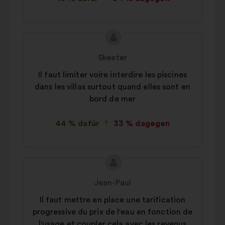
Inhalt
Vorschlag
des
von:
Skeeter
Vorschlags:
Il faut limiter voire interdire les piscines
dans les villas surtout quand elles sont en
bord de mer
44 % dafür
33 % dagegen
Inhalt
Vorschlag
des
von:
Jean-Paul
Vorschlags:
Il faut mettre en place une tarification
progressive du prix de l'eau en fonction de
l'usage et coupler cela avec les revenus