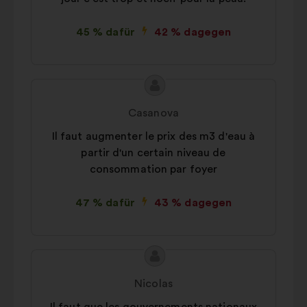
45 % dafür
42 % dagegen
Inhalt
Vorschlag
des
von:
Casanova
Vorschlags:
Il faut augmenter le prix des m3 d'eau à
partir d'un certain niveau de
consommation par foyer
47 % dafür
43 % dagegen
Inhalt
Vorschlag
des
von:
Nicolas
Vorschlags: