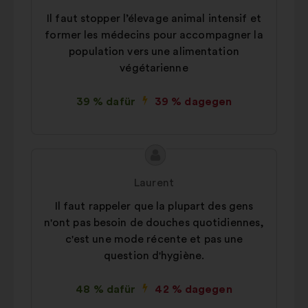
Vorschlags:
Il faut stopper l’élevage animal intensif et
former les médecins pour accompagner la
population vers une alimentation
végétarienne
39 % dafür
39 % dagegen
Inhalt
Vorschlag
des
von:
Laurent
Vorschlags:
Il faut rappeler que la plupart des gens
n'ont pas besoin de douches quotidiennes,
c'est une mode récente et pas une
question d'hygiène.
48 % dafür
42 % dagegen