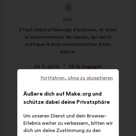
Inhalt
Vorschlag
des
von:
Félix
Vorschlags:
Il faut réduire l’élevage d'animaux, et donc
la consommation de viande, qui est la
pratique la plus consommatrice d'eau
douce.
48 % dafür
35 % dagegen
Fortfahren, ohne zu akzeptieren
Inhalt
Vorschlag
Äußere dich auf Make.org und
des
von:
schütze dabei deine Privatsphäre
Christophe
Vorschlags:
Il faut manger des protéines végétales
Um unseren Dienst und dein Browser-
plutôt que animales.
Erlebnis weiter zu verbessern, bitten wir
dich um deine Zustimmung zu den
44 % dafür
38 % dagegen