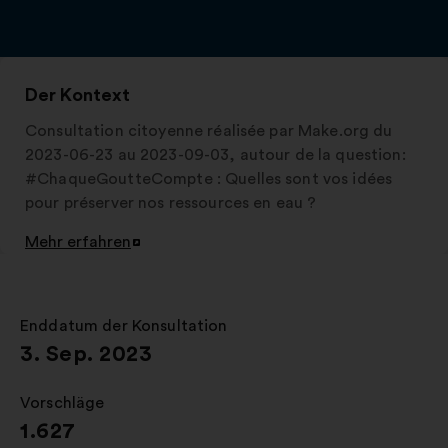
Der Kontext
Consultation citoyenne réalisée par Make.org du
2023-06-23 au 2023-09-03, autour de la question:
#ChaqueGoutteCompte : Quelles sont vos idées
pour préserver nos ressources en eau ?
Mehr erfahren
In
einem
neuen
Reiter
Enddatum der Konsultation
:
öffnen
3. Sep. 2023
Vorschläge
:
1.627