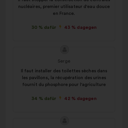
nucléaires, premier utilisateur d'eau douce
en France.
30 % dafür
43 % dagegen
Inhalt
Vorschlag
des
von:
Serge
Vorschlags:
Il faut installer des toilettes sèches dans
les pavillons, la récupération des urines
fournit du phosphore pour l'agriculture
34 % dafür
42 % dagegen
Inhalt
Vorschlag