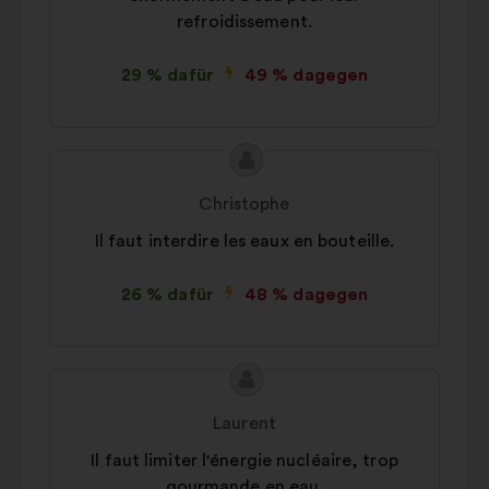
refroidissement.
29 % dafür
49 % dagegen
Inhalt
Vorschlag
des
von:
Christophe
Vorschlags:
Il faut interdire les eaux en bouteille.
26 % dafür
48 % dagegen
Inhalt
Vorschlag
des
von:
Laurent
Vorschlags:
Il faut limiter l'énergie nucléaire, trop
gourmande en eau.