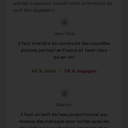
et
6%
werden insgesamt sowohl stark unterstützt als
reforestation
auch klar abgelehnt.
Prix et
tarifs
6%
Inhalt
Vorschlag
Aménagement
5%
des
von:
urbain
Jean-Paul
Vorschlags:
Autres
3%
Il faut interdire de construire des nouvelles
piscines partout en France et taxer ceux
qui en ont
46 % dafür
38 % dagegen
Inhalt
Vorschlag
des
von:
Marine
Vorschlags:
Il faut un tarif de l'eau proportionnel aux
revenus des ménages pour inciter aussi les