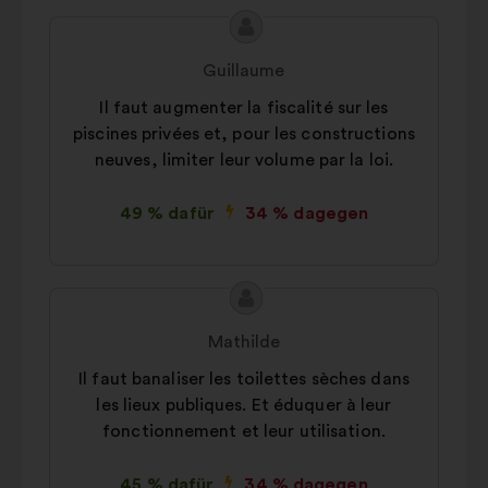
Inhalt
Vorschlag
des
von:
Guillaume
Vorschlags:
Il faut augmenter la fiscalité sur les
piscines privées et, pour les constructions
neuves, limiter leur volume par la loi.
49 % dafür
34 % dagegen
Inhalt
Vorschlag
des
von:
Mathilde
Vorschlags:
Il faut banaliser les toilettes sèches dans
les lieux publiques. Et éduquer à leur
fonctionnement et leur utilisation.
45 % dafür
34 % dagegen