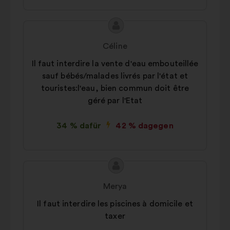
Inhalt
Vorschlag
des
von:
Céline
Vorschlags:
Il faut interdire la vente d'eau embouteillée
sauf bébés/malades livrés par l'état et
touristes:l'eau, bien commun doit être
géré par l'Etat
34 % dafür
42 % dagegen
Inhalt
Vorschlag
des
von:
Merya
Vorschlags:
Il faut interdire les piscines à domicile et
taxer