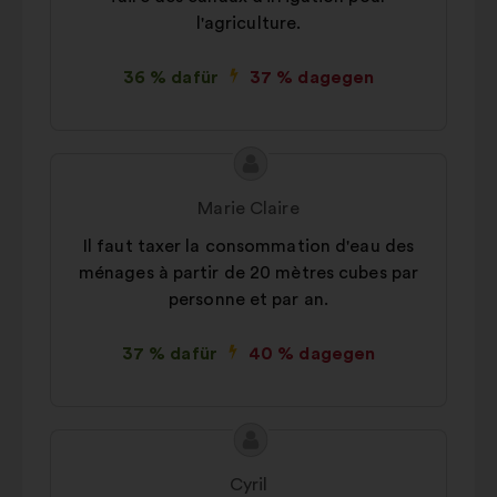
Konsultationen mit gebündelten
l'agriculture.
Informationen zu bereichern.
36 % dafür
37 % dagegen
Social-Media-Cookies:
Diese
Cookies helfen uns, unseren
gesellschaftlichen Beitrag dank der
sozialen Netzwerke zu verstärken.
Inhalt
Vorschlag
des
von:
Marie Claire
Vorschlags:
Il faut taxer la consommation d'eau des
ménages à partir de 20 mètres cubes par
personne et par an.
37 % dafür
40 % dagegen
Inhalt
Vorschlag
des
von:
Cyril