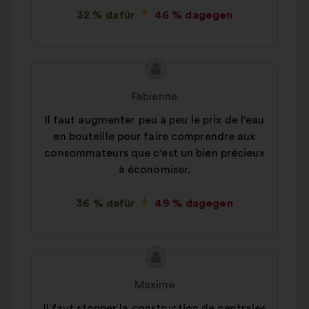
32 % dafür
46 % dagegen
Inhalt
Vorschlag
des
von:
Fabienne
Vorschlags:
Il faut augmenter peu à peu le prix de l'eau
en bouteille pour faire comprendre aux
consommateurs que c'est un bien précieux
à économiser.
36 % dafür
49 % dagegen
Inhalt
Vorschlag
des
von:
Maxime
Vorschlags:
Il faut stopper la construction de centrales