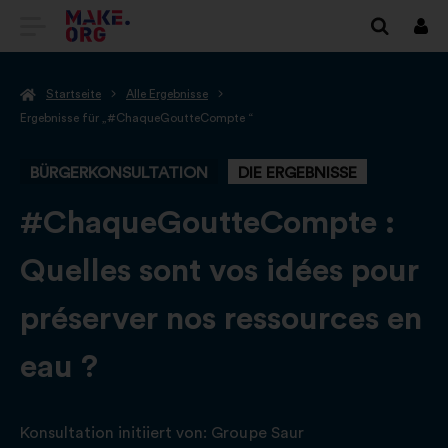
ZUR
Anm
MAKE.ORG
Startseite
Alle Ergebnisse
STARTSEITE
Ergebnisse für „#ChaqueGoutteCompte “
GEHEN
BÜRGERKONSULTATION
DIE ERGEBNISSE
-
#ChaqueGoutteCompte :
Quelles sont vos idées pour
préserver nos ressources en
eau ?
Konsultation initiiert von:
Groupe Saur