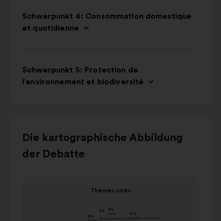
Schwerpunkt 4: Consommation domestique
et quotidienne
Schwerpunkt 5: Protection de
l’environnement et biodiversité
Verwende
Die kartographische Abbildung
die
der Debatte
Steuertasten,
die
Links-
Element
Thèmes cités
und
1
Thèmes cités
Rechts-
von
Wert in
Pfeile
1
Name