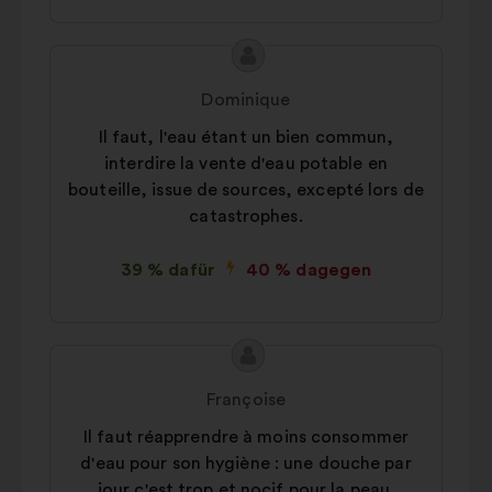
Inhalt
Vorschlag
des
von:
Dominique
Vorschlags:
Il faut, l'eau étant un bien commun,
interdire la vente d'eau potable en
bouteille, issue de sources, excepté lors de
catastrophes.
39 % dafür
40 % dagegen
Inhalt
Vorschlag
des
von:
Françoise
Vorschlags:
Il faut réapprendre à moins consommer
d'eau pour son hygiène : une douche par
jour c'est trop et nocif pour la peau.