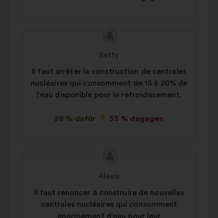
Inhalt
Vorschlag
des
von:
Betty
Vorschlags:
Il faut arrêter la construction de centrales
nucléaires qui consomment de 15 à 20% de
l'eau disponible pour le refroidissement.
28 % dafür
53 % dagegen
Inhalt
Vorschlag
des
von:
Alexis
Vorschlags:
Il faut renoncer à construire de nouvelles
centrales nucléaires qui consomment
énormément d'eau pour leur