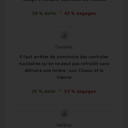
38 % dafür
52 % dagegen
Inhalt
Vorschlag
des
von:
Danielle
Vorschlags:
Il faut arrêter de construire des centrales
nucléaires qu'on ne peut pas refroidir sans
détruire une rivière : voir Civaux et la
Vienne
35 % dafür
33 % dagegen
Inhalt
Vorschlag
des
von:
Hélène