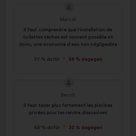
Inhalt
Vorschlag
des
von:
Marcel
Vorschlags:
Il faut comprendre que l'installation de
toilettes sèches est souvent possible et
donc, une économie d'eau non négligeable
37 % dafür
36 % dagegen
Inhalt
Vorschlag
des
von:
Benoît
Vorschlags:
Il faut taxer plus fortement les piscines
privées pour les rendre dissuasives
48 % dafür
32 % dagegen