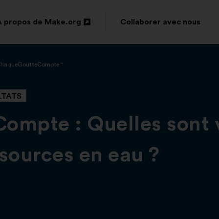
À propos de Make.org
Collaborer avec nous
Ouverture
dans
#ChaqueGoutteCompte "
un
nouvel
LTATS
onglet
mpte : Quelles sont v
ssources en eau ?