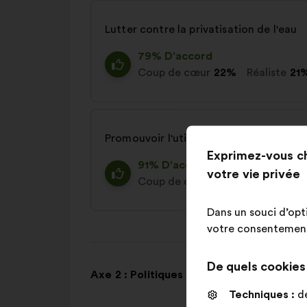
Lutter contre la privatisation de l'eau
79% D'accord
Coup de cœur
22%
Réaliste
21
Promouvoir l'utilisation d'eaux alternat
Exprimez-vous c
91% D'accord
votre vie privée
Coup de cœur
24%
Réaliste
29
Dans un souci d’opt
votre consentement 
De quels cookies s
Axe 2 : Politiques et réglementations
Techniques :
de