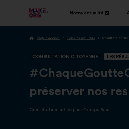
ALLER
Notre actualité
Ouverture
À
dans
L'ACCUEIL
Page d'accueil
Tous les résultats
Résultats de "
un
DU
nouvel
SITE
CONSULTATION CITOYENNE
LES RÉSU
onglet
MAKE.ORG
-
#ChaqueGoutteCo
préserver nos re
Consultation initiée par :
Groupe Saur