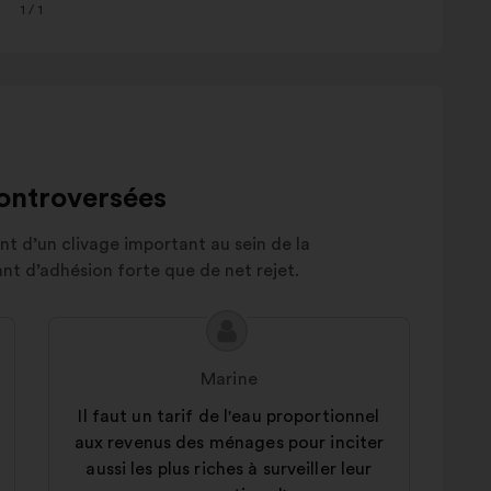
1
/ 1
controversées
t d’un clivage important au sein de la
ant d’adhésion forte que de net rejet.
Contenu
Proposition
de
de
Marine
la
:
proposition
Il faut un tarif de l'eau proportionnel
:
aux revenus des ménages pour inciter
aussi les plus riches à surveiller leur