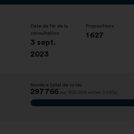
Date de fin de la
:
Propositions
:
consultation
1 627
3 sept.
2023
Nombre total de votes
:
297 766
sur 200 000 votes (149%)