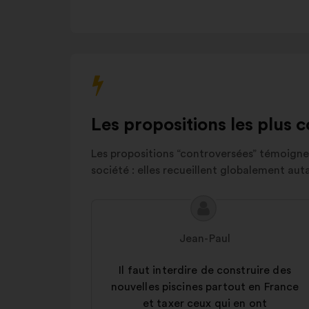
ci
Sensibilisation
7%
dessous.
Végétalisation
et
6%
reforestation
Prix et
tarifs
6%
Aménagement
5%
urbain
Les propositions les plus 
Autres
3%
Les propositions “controversées” témoignen
société : elles recueillent globalement aut
Contenu
Proposition
de
de
Jean-Paul
la
:
proposition
Il faut interdire de construire des
:
nouvelles piscines partout en France
et taxer ceux qui en ont