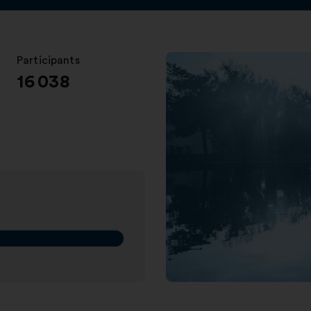
Participants
:
16 038