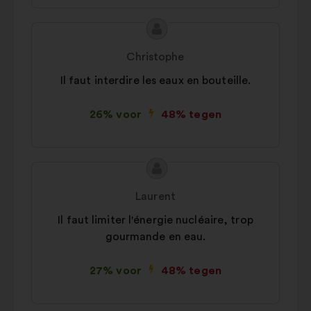
Inhoud
Voorstel
van
van:
Christophe
het
Il faut interdire les eaux en bouteille.
voorstel:
26% voor
48% tegen
Inhoud
Voorstel
van
van:
Laurent
het
Il faut limiter l'énergie nucléaire, trop
voorstel:
gourmande en eau.
27% voor
48% tegen