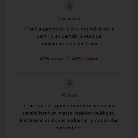
Inhoud
Voorstel
van
van:
Casanova
het
Il faut augmenter le prix des m3 d'eau à
voorstel:
partir d'un certain niveau de
consommation par foyer
47% voor
43% tegen
Inhoud
Voorstel
van
van:
Nicolas
het
Il faut que les gouvernements nationaux
voorstel:
sensibilisent en masse l'opinion publique,
instaurent un bonus malus sur la conso des
particuliers.