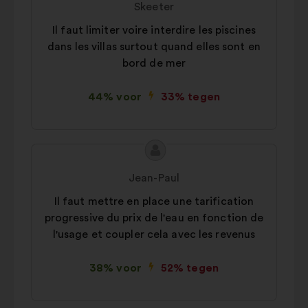
Skeeter
het
Il faut limiter voire interdire les piscines
voorstel:
dans les villas surtout quand elles sont en
bord de mer
44% voor
33% tegen
Inhoud
Voorstel
van
van:
Jean-Paul
het
Il faut mettre en place une tarification
voorstel:
progressive du prix de l'eau en fonction de
l'usage et coupler cela avec les revenus
38% voor
52% tegen