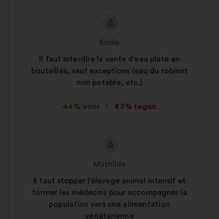
Inhoud
Voorstel
van
van:
Emile
het
Il faut interdire la vente d'eau plate en
voorstel:
bouteilles, sauf exceptions (eau du robinet
non potable, etc.)
44% voor
43% tegen
Inhoud
Voorstel
van
van:
Mathilde
het
Il faut stopper l’élevage animal intensif et
voorstel:
former les médecins pour accompagner la
population vers une alimentation
végétarienne