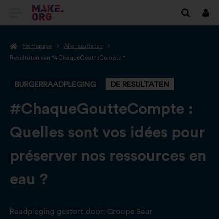
GA
Inlo
NAAR
Homepage
Alle resultaten
DE
Resultaten van "#ChaqueGoutteCompte "
HOMEPAGE
BURGERRAADPLEGING
DE RESULTATEN
VAN
MAKE.ORG
-
#ChaqueGoutteCompte :
Quelles sont vos idées pour
préserver nos ressources en
eau ?
Raadpleging gestart door:
Groupe Saur