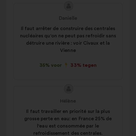
Inhoud
Voorstel
van
van:
Danielle
het
Il faut arrêter de construire des centrales
voorstel:
nucléaires qu'on ne peut pas refroidir sans
détruire une rivière : voir Civaux et la
Vienne
35% voor
33% tegen
Inhoud
Voorstel
van
van:
Hélène
het
Il faut travailler en priorité sur la plus
voorstel:
grosse perte en eau: en France 25% de
l'eau est consommée par le
refroidissement des centrales.