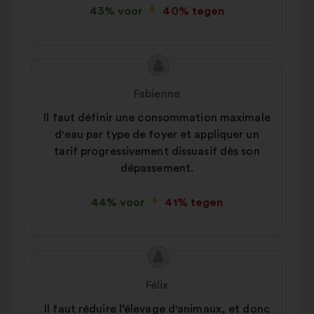
43% voor
40% tegen
Inhoud
Voorstel
van
van:
Fabienne
het
Il faut définir une consommation maximale
voorstel:
d'eau par type de foyer et appliquer un
tarif progressivement dissuasif dès son
dépassement.
44% voor
41% tegen
Inhoud
Voorstel
van
van:
Félix
het
Il faut réduire l’élevage d'animaux, et donc
voorstel: