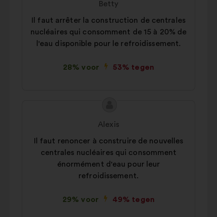
Betty
het
Il faut arrêter la construction de centrales
voorstel:
nucléaires qui consomment de 15 à 20% de
l'eau disponible pour le refroidissement.
28% voor
53% tegen
Inhoud
Voorstel
van
van:
Alexis
het
Il faut renoncer à construire de nouvelles
voorstel:
centrales nucléaires qui consomment
énormément d'eau pour leur
refroidissement.
29% voor
49% tegen