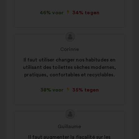
46% voor
34% tegen
Inhoud
Voorstel
van
van:
Corinne
het
Il faut utiliser changer nos habitudes en
voorstel:
utilisant des toilettes sèches modernes,
pratiques, confortables et recyclables.
38% voor
35% tegen
Inhoud
Voorstel
van
van:
Guillaume
het
Il faut augmenter la fiscalité sur les
voorstel: