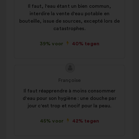
Il faut, l'eau étant un bien commun,
voorstel:
interdire la vente d'eau potable en
bouteille, issue de sources, excepté lors de
catastrophes.
39% voor
40% tegen
Inhoud
Voorstel
van
van:
Françoise
het
Il faut réapprendre à moins consommer
voorstel:
d'eau pour son hygiène : une douche par
jour c'est trop et nocif pour la peau.
45% voor
42% tegen