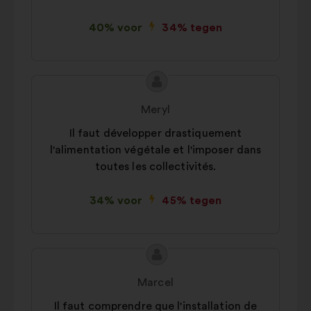
40% voor
34% tegen
Inhoud
Voorstel
van
van:
Meryl
het
Il faut développer drastiquement
voorstel:
l'alimentation végétale et l'imposer dans
toutes les collectivités.
34% voor
45% tegen
Inhoud
Voorstel
van
van:
Marcel
het
Il faut comprendre que l'installation de
voorstel: