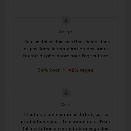
Inhoud
Voorstel
van
van:
Serge
het
Il faut installer des toilettes sèches dans
voorstel:
les pavillons, la récupération des urines
fournit du phosphore pour l'agriculture
34% voor
42% tegen
Inhoud
Voorstel
van
van:
Cyril
het
Il faut consommer moins de lait, car sa
voorstel:
production nécessite énormément d'eau
(alimentation au maïs + abreuvage des