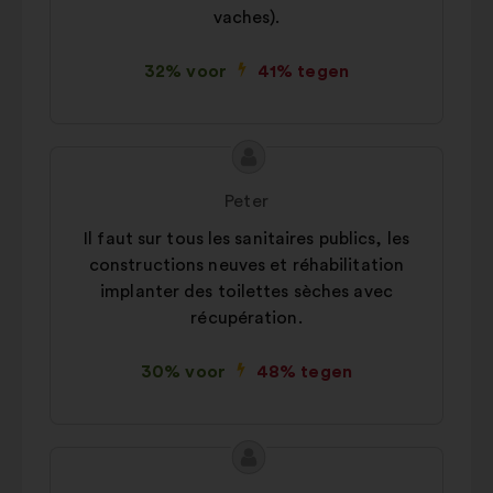
vaches).
32% voor
41% tegen
Inhoud
Voorstel
van
van:
Peter
het
Il faut sur tous les sanitaires publics, les
voorstel:
constructions neuves et réhabilitation
implanter des toilettes sèches avec
récupération.
30% voor
48% tegen
Inhoud
Voorstel
van
van: