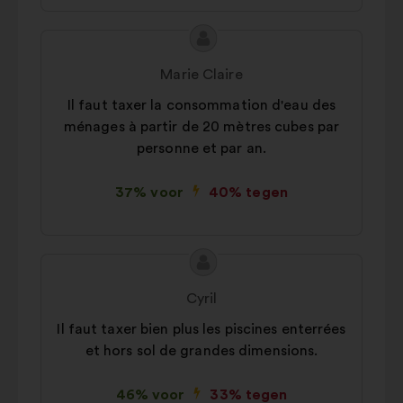
optimaliseren
Inhoud
Voorstel
van
van:
Marie Claire
het
Il faut taxer la consommation d'eau des
voorstel:
ménages à partir de 20 mètres cubes par
personne et par an.
37% voor
40% tegen
Inhoud
Voorstel
van
van:
Cyril
het
Il faut taxer bien plus les piscines enterrées
voorstel:
et hors sol de grandes dimensions.
46% voor
33% tegen