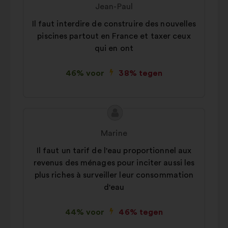
van
van:
Jean-Paul
het
Il faut interdire de construire des nouvelles
voorstel:
piscines partout en France et taxer ceux
qui en ont
46% voor
38% tegen
Inhoud
Voorstel
van
van:
Marine
het
Il faut un tarif de l'eau proportionnel aux
voorstel:
revenus des ménages pour inciter aussi les
plus riches à surveiller leur consommation
d'eau
44% voor
46% tegen