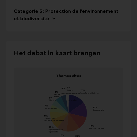
Categorie 5: Protection de l’environnement
et biodiversité
Gebruik
Het debat in kaart brengen
de
bedieningstoetsen,
Item
de
Thèmes cités
1
pijltjes
Thèmes cités
van
"links"
waarde in
1
Naam
en
percentage
"rechts"
Agriculture et
17%
of
industrie
de
Consommation
15%
tabtoets
Pratiques de
op
13%