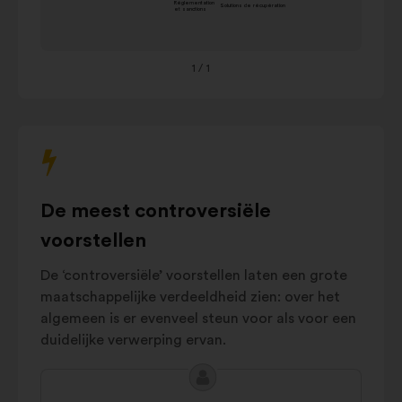
réusage
je
Solutions de
toetsenbord
13%
récupération
om
1
/ 1
met
Réglementation
10%
de
et sanctions
onderstaande
Equipement des
10%
carrousel
logements
te
Gestion des
communiceren.
réseaux de
8%
De meest controversiële
distribution
Sensibilisation
7%
voorstellen
Végétalisation
De ‘controversiële’ voorstellen laten een grote
et
6%
maatschappelijke verdeeldheid zien: over het
reforestation
algemeen is er evenveel steun voor als voor een
Prix et
tarifs
6%
duidelijke verwerping ervan.
Aménagement
5%
urbain
Inhoud
Voorstel
Autres
3%