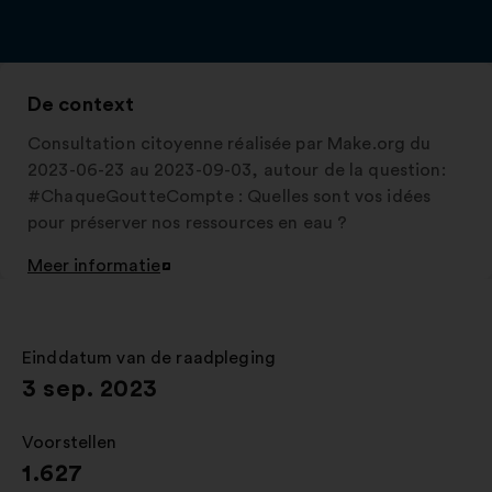
De context
Consultation citoyenne réalisée par Make.org du
2023-06-23 au 2023-09-03, autour de la question:
#ChaqueGoutteCompte : Quelles sont vos idées
pour préserver nos ressources en eau ?
Meer informatie
Openen
in
een
nieuw
Einddatum van de raadpleging
:
tabblad
3 sep. 2023
Voorstellen
:
1.627