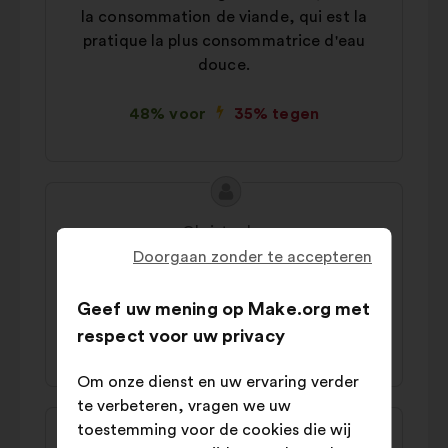
la consommation de viande, qui est la
pratique la plus consommatrice d'eau
douce.
48% voor
35% tegen
Inhoud
Voorstel
van
van:
Christophe
het
Doorgaan zonder te accepteren
Il faut manger des protéines végétales
voorstel:
plutôt que animales.
Geef uw mening op Make.org met
respect voor uw privacy
44% voor
38% tegen
Om onze dienst en uw ervaring verder
te verbeteren, vragen we uw
Inhoud
Voorstel
toestemming voor de cookies die wij
van
van: