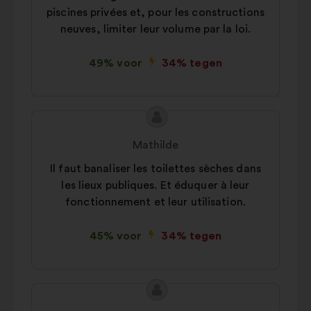
piscines privées et, pour les constructions
neuves, limiter leur volume par la loi.
49% voor
34% tegen
Inhoud
Voorstel
van
van:
Mathilde
het
Il faut banaliser les toilettes sèches dans
voorstel:
les lieux publiques. Et éduquer à leur
fonctionnement et leur utilisation.
45% voor
34% tegen
Inhoud
Voorstel
van
van: