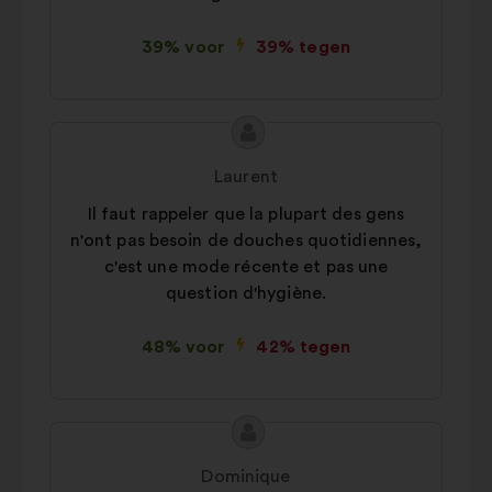
39% voor
39% tegen
Inhoud
Voorstel
van
van:
Laurent
het
Il faut rappeler que la plupart des gens
voorstel:
n'ont pas besoin de douches quotidiennes,
c'est une mode récente et pas une
question d'hygiène.
48% voor
42% tegen
Inhoud
Voorstel
van
van:
Dominique
het