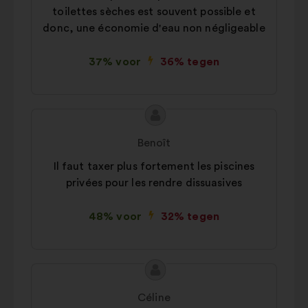
toilettes sèches est souvent possible et
donc, une économie d'eau non négligeable
37% voor
36% tegen
Inhoud
Voorstel
van
van:
Benoît
het
Il faut taxer plus fortement les piscines
voorstel:
privées pour les rendre dissuasives
48% voor
32% tegen
Inhoud
Voorstel
van
van:
Céline
het