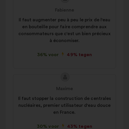
van
van:
Fabienne
het
Il faut augmenter peu à peu le prix de l'eau
voorstel:
en bouteille pour faire comprendre aux
consommateurs que c'est un bien précieux
à économiser.
36% voor
49% tegen
Inhoud
Voorstel
van
van:
Maxime
het
Il faut stopper la construction de centrales
voorstel:
nucléaires, premier utilisateur d'eau douce
en France.
30% voor
43% tegen