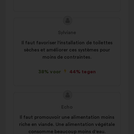
Inhoud
Voorstel
van
van:
Sylviane
het
Il faut favoriser l'installation de toilettes
voorstel:
sèches et améliorer ces systèmes pour
moins de contraintes.
38% voor
44% tegen
Inhoud
Voorstel
van
van:
Echo
het
Il faut promouvoir une alimentation moins
voorstel:
riche en viande. Une alimentation végétale
consomme beaucoup moins d'eau.