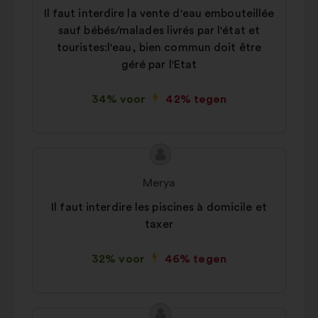
Il faut interdire la vente d'eau embouteillée
voorstel:
sauf bébés/malades livrés par l'état et
touristes:l'eau, bien commun doit être
géré par l'Etat
34% voor
42% tegen
Inhoud
Voorstel
van
van:
Merya
het
Il faut interdire les piscines à domicile et
voorstel:
taxer
32% voor
46% tegen
Inhoud
Voorstel