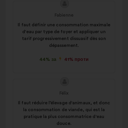
Зміст
Пропозиція
пропозиції:
від:
Fabienne
Il faut définir une consommation maximale
d'eau par type de foyer et appliquer un
tarif progressivement dissuasif dès son
dépassement.
44% за
41% проти
Зміст
Пропозиція
пропозиції:
від:
Félix
Il faut réduire l’élevage d'animaux, et donc
la consommation de viande, qui est la
pratique la plus consommatrice d'eau
douce.