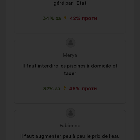
géré par l'Etat
34% за
42% проти
Зміст
Пропозиція
пропозиції:
від:
Merya
Il faut interdire les piscines à domicile et
taxer
32% за
46% проти
Зміст
Пропозиція
пропозиції:
від:
Fabienne
Il faut augmenter peu à peu le prix de l'eau