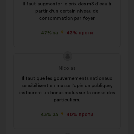
Il faut augmenter le prix des m3 d'eau à
partir d'un certain niveau de
consommation par foyer
47% за
43% проти
Зміст
Пропозиція
пропозиції:
від:
Nicolas
Il faut que les gouvernements nationaux
sensibilisent en masse l'opinion publique,
instaurent un bonus malus sur la conso des
particuliers.
43% за
40% проти