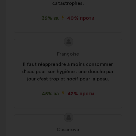
catastrophes.
39% за
40% проти
Зміст
Пропозиція
пропозиції:
від:
Françoise
Il faut réapprendre à moins consommer
d'eau pour son hygiène : une douche par
jour c'est trop et nocif pour la peau.
45% за
42% проти
Зміст
Пропозиція
пропозиції:
від:
Casanova