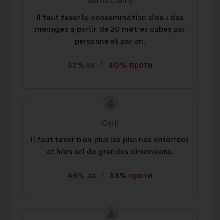
Marie Claire
Соціальні мережі:
файли cookie,
Il faut taxer la consommation d'eau des
що допомагають нам оптимізувати
ménages à partir de 20 mètres cubes par
наш вплив через соціальні мережі
personne et par an.
37% за
40% проти
Зміст
Пропозиція
пропозиції:
від:
Cyril
Il faut taxer bien plus les piscines enterrées
et hors sol de grandes dimensions.
46% за
33% проти
Зміст
Пропозиція