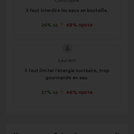
Christophe
Il faut interdire les eaux en bouteille.
26% за
48% проти
Зміст
Пропозиція
пропозиції:
від:
Laurent
Il faut limiter l'énergie nucléaire, trop
gourmande en eau.
27% за
48% проти