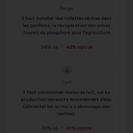
пропозиції:
від:
Serge
Il faut installer des toilettes sèches dans
les pavillons, la récupération des urines
fournit du phosphore pour l'agriculture
34% за
42% проти
Зміст
Пропозиція
пропозиції:
від:
Cyril
Il faut consommer moins de lait, car sa
production nécessite énormément d'eau
(alimentation au maïs + abreuvage des
vaches).
32% за
41% проти