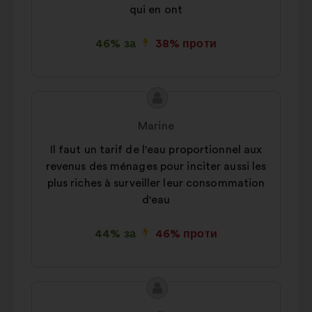
qui en ont
46% за
38% проти
Зміст
Пропозиція
пропозиції:
від:
Marine
Il faut un tarif de l'eau proportionnel aux
revenus des ménages pour inciter aussi les
plus riches à surveiller leur consommation
d'eau
44% за
46% проти
Зміст
Пропозиція
пропозиції:
від: