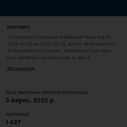
Контекст
Consultation citoyenne réalisée par Make.org du
2023-06-23 au 2023-09-03, autour de la question:
#ChaqueGoutteCompte : Quelles sont vos idées
pour préserver nos ressources en eau ?
Детальніше
Відкрити
в
новій
вкладці
Дата закінчення публічної консультації
:
3 верес. 2023 р.
пропозицій
:
1 627