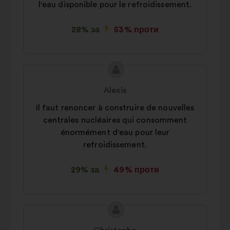
l'eau disponible pour le refroidissement.
28% за
53% проти
Зміст
Пропозиція
пропозиції:
від:
Alexis
Il faut renoncer à construire de nouvelles
centrales nucléaires qui consomment
énormément d'eau pour leur
refroidissement.
29% за
49% проти
Зміст
Пропозиція
пропозиції:
від: