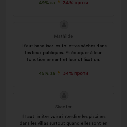
49% за
34% проти
Зміст
Пропозиція
пропозиції:
від:
Mathilde
Il faut banaliser les toilettes sèches dans
les lieux publiques. Et éduquer à leur
fonctionnement et leur utilisation.
45% за
34% проти
Зміст
Пропозиція
пропозиції:
від:
Skeeter
Il faut limiter voire interdire les piscines
dans les villas surtout quand elles sont en