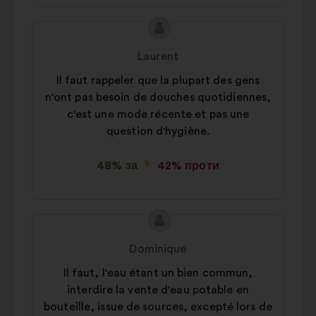
Зміст
Пропозиція
пропозиції:
від:
Laurent
Il faut rappeler que la plupart des gens
n'ont pas besoin de douches quotidiennes,
c'est une mode récente et pas une
question d'hygiène.
48% за
42% проти
Зміст
Пропозиція
пропозиції:
від:
Dominique
Il faut, l'eau étant un bien commun,
interdire la vente d'eau potable en
bouteille, issue de sources, excepté lors de