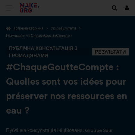
ПЕРЕЙТИ
Вхі
НА
Головна сторінка
Усі результати
ГОЛОВНУ
Результати «#ChaqueGoutteCompte »
СТОРІНКУ
ПУБЛІЧНА КОНСУЛЬТАЦІЯ З
РЕЗУЛЬТАТИ
MAKE.ORG
ГРОМАДЯНАМИ
-
#ChaqueGoutteCompte :
Quelles sont vos idées pour
préserver nos ressources en
eau ?
Публічна консультація ініційована:
Groupe Saur