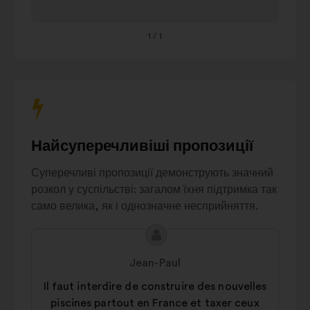
réusage
клавішу
Solutions de
табуляції
13%
récupération
1
/ 1
на
клавіатурі.
Réglementation
10%
et sanctions
Equipement des
10%
logements
Gestion des
Найсуперечливіші пропозиції
réseaux de
8%
distribution
Суперечливі пропозиції демонструють значний
Sensibilisation
7%
розкол у суспільстві: загалом їхня підтримка так
Végétalisation
само велика, як і однозначне несприйняття.
et
6%
reforestation
Зміст
Пропозиція
Prix et
tarifs
6%
пропозиції:
від:
Jean-Paul
Aménagement
5%
Il faut interdire de construire des nouvelles
urbain
piscines partout en France et taxer ceux
Autres
3%