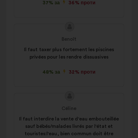
37% за
36% проти
Зміст
Пропозиція
пропозиції:
від:
Benoît
Il faut taxer plus fortement les piscines
privées pour les rendre dissuasives
48% за
32% проти
Зміст
Пропозиція
пропозиції:
від:
Céline
Il faut interdire la vente d'eau embouteillée
sauf bébés/malades livrés par l'état et
touristes:l'eau, bien commun doit être