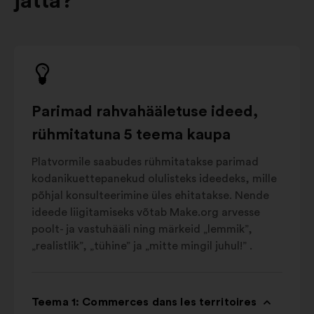
jätta?
Parimad rahvahääletuse ideed,
rühmitatuna 5 teema kaupa
Platvormile saabudes rühmitatakse parimad
kodanikuettepanekud olulisteks ideedeks, mille
põhjal konsulteerimine üles ehitatakse. Nende
ideede liigitamiseks võtab Make.org arvesse
poolt- ja vastuhääli ning märkeid „lemmik”,
„realistlik”, „tühine” ja „mitte mingil juhul!” .
Teema 1: Commerces dans les territoires