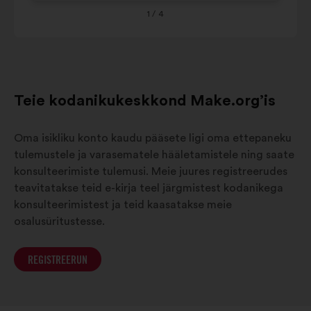
Alpes-
1
/ 4
9%
8%
Côte
d'Azur
Teie kodanikukeskkond Make.org’is
Oma isikliku konto kaudu pääsete ligi oma ettepaneku
tulemustele ja varasematele hääletamistele ning saate
konsulteerimiste tulemusi. Meie juures registreerudes
teavitatakse teid e-kirja teel järgmistest kodanikega
konsulteerimistest ja teid kaasatakse meie
osalusüritustesse.
REGISTREERUN