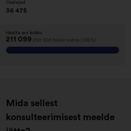
Osalejad
:
36 475
Häälte arv kokku
:
211 099
200 000 hääle kohta (106%)
Mida sellest
konsulteerimisest meelde