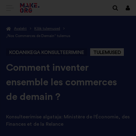
SAIDI
Logi
siss
MAKE.ORG
Avaleht
Kõik tulemused
AVALEHELE
„Nos Commerces de Demain“ tulemus
KODANIKEGA KONSULTEERIMINE
TULEMUSED
-
Comment inventer
ensemble les commerces
de demain ?
Konsulteerimise algataja:
Ministère de l'Économie, des
Finances et de la Relance