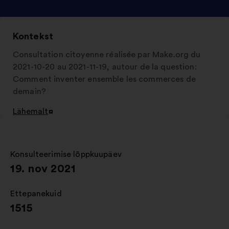
Kontekst
Consultation citoyenne réalisée par Make.org du
2021-10-20 au 2021-11-19, autour de la question:
Comment inventer ensemble les commerces de
demain?
Lähemalt
Avamine
uuel
vahelehel
Konsulteerimise lõppkuupäev
:
19. nov 2021
Ettepanekuid
:
1515