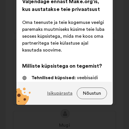
Väljendage ennast Make.org‘is,
coercitifs
kus austatakse teie privaatsust
47% poolt
27% vastu
Oma teenuste ja teie kogemuse veelgi
paremaks muutmiseks küsime teie luba
seoses küpsistega, mida me koos oma
Ettepaneku
Ettepaneku
partneritega teie külastuse ajal
sisu:
esitaja:
kasutada soovime.
Marlène
Il faut taxer le foncier non loué pour inciter
Milliste küpsistega on tegemist?
les propriétaires de baux commerciaux à
louer leur local.
Tehnilised küpsised:
veebisaidi
toimimiseks vajalikud küpsised
51% poolt
29% vastu
Isikupärasta
Nõustun
Eelistusküpsised:
küpsised
veebisaidil liikumise kogemuse
parandamiseks
Ettepaneku
Ettepaneku
Statistikaküpsised:
küpsised meie
sisu:
esitaja:
kodanikega konsulteerimiste
Mugi