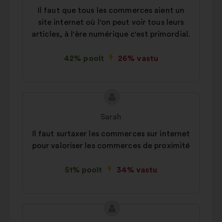
analüüsimise rikastamiseks
Il faut que tous les commerces aient un
koondatud viisil
site internet où l'on peut voir tous leurs
Sotsiaalvõrgustikud:
küpsised, mis
articles, à l'ère numérique c'est primordial.
aitavad meil sotsiaalvõrgustike abil
oma mõju optimeerida
42% poolt
26% vastu
Ettepaneku
Ettepaneku
sisu:
esitaja:
Sarah
Il faut surtaxer les commerces sur internet
pour valoriser les commerces de proximité
51% poolt
34% vastu
Ettepaneku
Ettepaneku