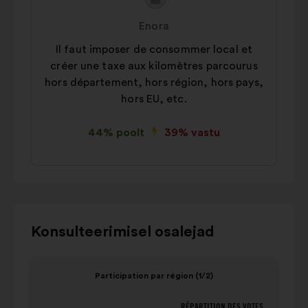
Ettepaneku
Ettepaneku
sisu:
esitaja:
Enora
Il faut imposer de consommer local et
créer une taxe aux kilomètres parcourus
hors département, hors région, hors pays,
hors EU, etc.
44% poolt
39% vastu
Kasutage
Konsulteerimisel osalejad
alloleva
karusselliga
Element
Eleme
Participation par région (1/2)
suhtlemiseks
1
2
klaviatuuri
/
/
RÉPARTITION DES VOTES