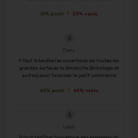
51% poolt
33% vastu
Ettepaneku
Ettepaneku
sisu:
esitaja:
Dany
Il faut interdire les ouvertures de toutes les
grandes surfaces le dimanche (bricolage et
autres) pour favoriser le petit commerce
42% poolt
45% vastu
Ettepaneku
Ettepaneku
sisu:
esitaja:
Louis
Il faut faciliter l'ouverture des magasins du