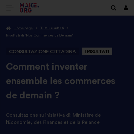
VAI
Conn
ALLA
Home page
Tutti i risultati
HOME
Risultati di "Nos Commerces de Demain"
PAGE
CONSULTAZIONE CITTADINA
I RISULTATI
DI
MAKE.ORG
-
Comment inventer
ensemble les commerces
de demain ?
Consultazione su iniziativa di:
Ministère de
l'Économie, des Finances et de la Relance