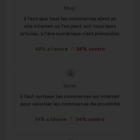
della
di:
Statistici:
cookie per arricchire
Mugi
mia
l'analisi delle nostre consultazioni
Il faut que tous les commerces aient un
proposta:
cittadine in modo aggregato
site internet où l'on peut voir tous leurs
Social network:
cookie che ci
articles, à l'ère numérique c'est primordial.
aiutano a ottimizzare la nostra
presenza sui social network
42% a favore
26% contro
Contenuto
Proposta
della
di:
Sarah
mia
Il faut surtaxer les commerces sur internet
proposta:
pour valoriser les commerces de proximité
51% a favore
34% contro