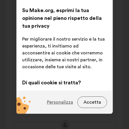
vacants et imposer aux propriétaires
d'entretenir leurs locaux grâce à des outils
Su Make.org, esprimi la tua
coercitifs
opinione nel pieno rispetto della
tua privacy
47% a favore
27% contro
Per migliorare il nostro servizio e la tua
esperienza, ti invitiamo ad
acconsentire ai cookie che vorremmo
Contenuto
Proposta
utilizzare, insieme ai nostri partner, in
della
di:
Marlène
occasione delle tue visite al sito.
mia
Il faut taxer le foncier non loué pour inciter
proposta:
les propriétaires de baux commerciaux à
Di quali cookie si tratta?
louer leur local.
Tecnici:
cookie indispensabili per il
funzionamento del sito
Personalizza
Accetta
51% a favore
29% contro
Preferenze:
cookie per migliorare
la tua esperienza durante la
navigazione sul sito
Contenuto
Proposta