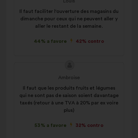
Louis
mia
Il faut faciliter l'ouverture des magasins du
proposta:
dimanche pour ceux qui ne peuvent aller y
aller le restant de la semaine.
44% a favore
42% contro
Contenuto
Proposta
della
di:
Ambroise
mia
Il faut que les produits fruits et légumes
proposta:
qui ne sont pas de saison soient davantage
taxés (retour à une TVA à 20% par ex voire
plus)
53% a favore
32% contro