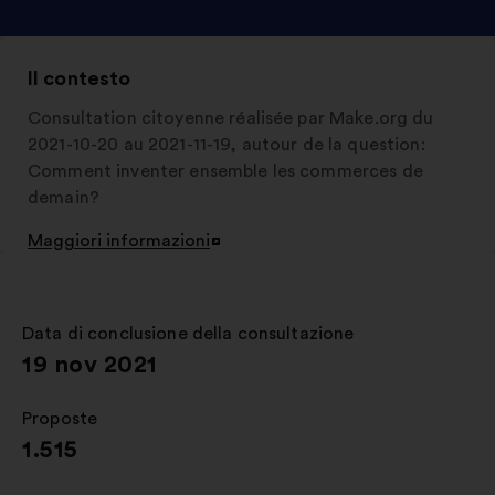
Il contesto
Consultation citoyenne réalisée par Make.org du
2021-10-20 au 2021-11-19, autour de la question:
Comment inventer ensemble les commerces de
demain?
Maggiori informazioni
Apri
in
un'altra
scheda
Data di conclusione della consultazione
:
19 nov 2021
Proposte
:
1.515