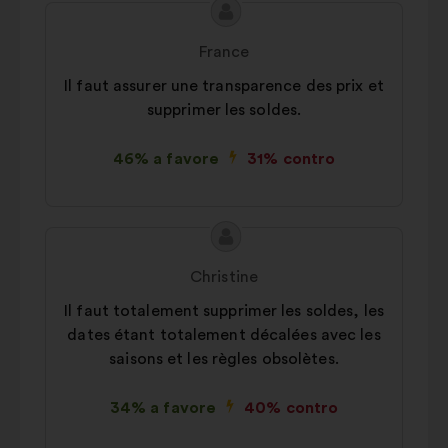
Contenuto
Proposta
della
di:
France
mia
Il faut assurer une transparence des prix et
proposta:
supprimer les soldes.
46% a favore
31% contro
Contenuto
Proposta
della
di:
Christine
mia
Il faut totalement supprimer les soldes, les
proposta:
dates étant totalement décalées avec les
saisons et les règles obsolètes.
34% a favore
40% contro