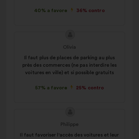
40% a favore
36% contro
Contenuto
Proposta
della
di:
Olivia
mia
Il faut plus de places de parking au plus
proposta:
près des commerces (ne pas interdire les
voitures en ville) et si possible gratuits
57% a favore
25% contro
Contenuto
Proposta
della
di:
Philippe
mia
Il faut favoriser l'accès des voitures et leur
proposta: