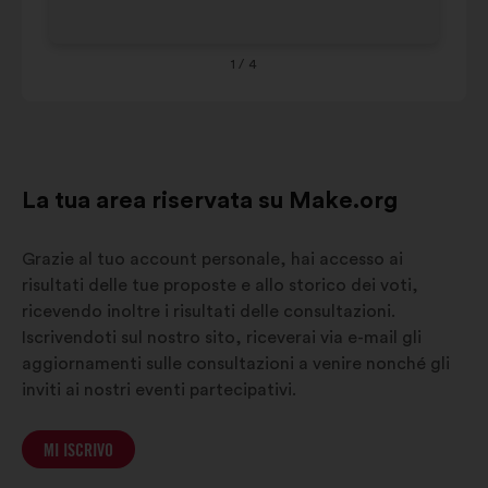
sotto.
Provence-
Alpes-
9%
8%
Côte
1
/ 4
d'Azur
La tua area riservata su Make.org
Grazie al tuo account personale, hai accesso ai
risultati delle tue proposte e allo storico dei voti,
ricevendo inoltre i risultati delle consultazioni.
Iscrivendoti sul nostro sito, riceverai via e-mail gli
aggiornamenti sulle consultazioni a venire nonché gli
inviti ai nostri eventi partecipativi.
MI ISCRIVO