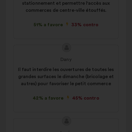
stationnement et permettre l'accès aux
commerces de centre-ville étouffés.
51% a favore
33% contro
Contenuto
Proposta
della
di:
Dany
mia
Il faut interdire les ouvertures de toutes les
proposta:
grandes surfaces le dimanche (bricolage et
autres) pour favoriser le petit commerce
42% a favore
45% contro
Contenuto
Proposta
della
di: