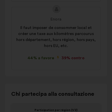
Contenuto
Proposta
della
di:
Enora
mia
Il faut imposer de consommer local et
proposta:
créer une taxe aux kilomètres parcourus
hors département, hors région, hors pays,
hors EU, etc.
44% a favore
39% contro
Usa
Chi partecipa alla consultazione
i
comandi
Elemento
Eleme
Participation par région (1/2)
di