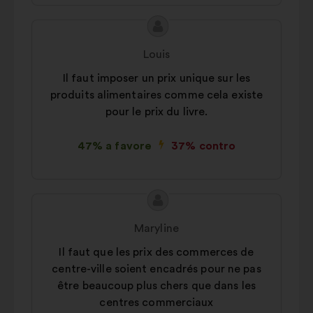
Contenuto
Proposta
della
di:
Louis
mia
Il faut imposer un prix unique sur les
proposta:
produits alimentaires comme cela existe
pour le prix du livre.
47% a favore
37% contro
Contenuto
Proposta
della
di:
Maryline
mia
Il faut que les prix des commerces de
proposta:
centre-ville soient encadrés pour ne pas
être beaucoup plus chers que dans les
centres commerciaux