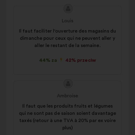
Treść
Propozycja:
propozycji:
Louis
Il faut faciliter l'ouverture des magasins du
dimanche pour ceux qui ne peuvent aller y
aller le restant de la semaine.
44% za
42% przeciw
Treść
Propozycja:
propozycji:
Ambroise
Il faut que les produits fruits et légumes
qui ne sont pas de saison soient davantage
taxés (retour à une TVA à 20% par ex voire
plus)