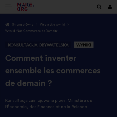
IDŹ
Zalo
się
DO
Strona główna
Wszystkie wyniki
STRONY
Wyniki "Nos Commerces de Demain"
GŁÓWNEJ
KONSULTACJA OBYWATELSKA
WYNIKI
MAKE.ORG
-
Comment inventer
ensemble les commerces
de demain ?
Konsultacja zainicjowana przez:
Ministère de
l'Économie, des Finances et de la Relance