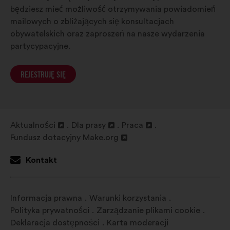
będziesz mieć możliwość otrzymywania powiadomień
mailowych o zbliżających się konsultacjach
obywatelskich oraz zaproszeń na nasze wydarzenia
partycypacyjne.
REJESTRUJĘ SIĘ
Aktualności
Dla prasy
Praca
Otwieranie
Otwieranie
Otwieranie
Fundusz dotacyjny Make.org
w
Otwieranie
w
w
nowej
w
nowej
nowej
Kontakt
zakładce
nowej
zakładce
zakładce
zakładce
Informacja prawna
Warunki korzystania
Polityka prywatności
Zarządzanie plikami cookie
Deklaracja dostępności
Karta moderacji