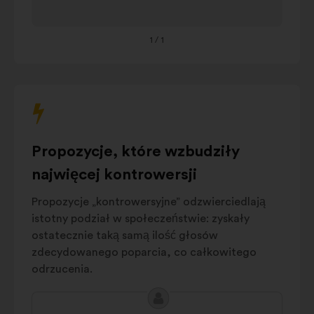
proximité
aby
Aménagement
przejrzeć
18%
et
vie locale
1
/ 1
treść
Cotisations et
poniższej
15%
fiscalité
karuzeli.
Ecologie
11%
Transport
10%
Numérique
6%
Propozycje, które wzbudziły
Bâtiments et
6%
locaux
najwięcej kontrowersji
Economie et
5%
Propozycje „kontrowersyjne” odzwierciedlają
emploi
istotny podział w społeczeństwie: zyskały
Prix
5%
ostatecznie taką samą ilość głosów
Autres
8%
zdecydowanego poparcia, co całkowitego
odrzucenia.
Treść
Propozycja: