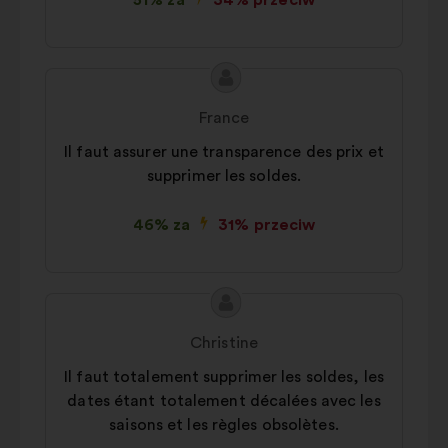
51% za
34% przeciw
Treść
Propozycja:
propozycji:
France
Il faut assurer une transparence des prix et
supprimer les soldes.
46% za
31% przeciw
Treść
Propozycja:
propozycji:
Christine
Il faut totalement supprimer les soldes, les
dates étant totalement décalées avec les
saisons et les règles obsolètes.