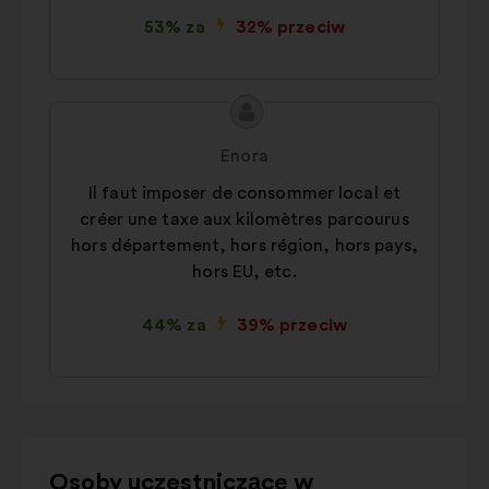
53% za
32% przeciw
Treść
Propozycja:
propozycji:
Enora
Il faut imposer de consommer local et
créer une taxe aux kilomètres parcourus
hors département, hors région, hors pays,
hors EU, etc.
44% za
39% przeciw
Użyj
Osoby uczestniczące w