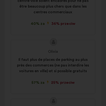
centre-ville soient encadrés pour ne pas
être beaucoup plus chers que dans les
centres commerciaux
40% za
36% przeciw
Treść
Propozycja:
propozycji:
Olivia
Il faut plus de places de parking au plus
près des commerces (ne pas interdire les
voitures en ville) et si possible gratuits
57% za
25% przeciw
Treść
Propozycja: