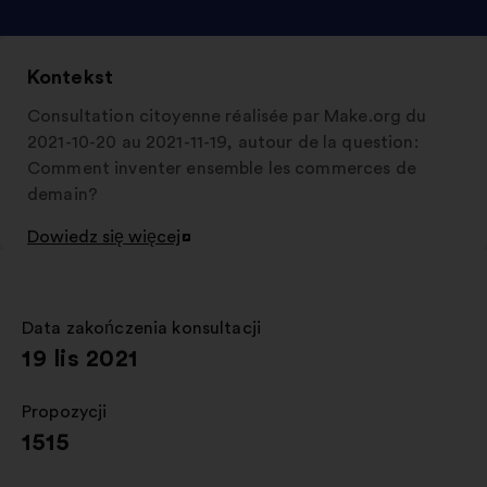
Kontekst
Consultation citoyenne réalisée par Make.org du
2021-10-20 au 2021-11-19, autour de la question:
Comment inventer ensemble les commerces de
demain?
Dowiedz się więcej
Otwieranie
w
nowej
zakładce
Data zakończenia konsultacji
:
19 lis 2021
Propozycji
:
1515