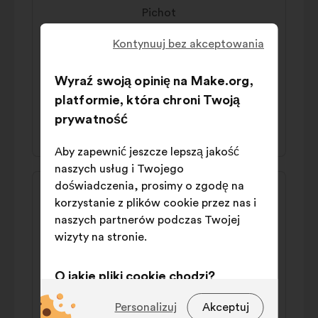
propozycji:
Pichot
Il faut taxer les locaux commerciaux
Kontynuuj bez akceptowania
vacants et imposer aux propriétaires
d'entretenir leurs locaux grâce à des outils
Wyraź swoją opinię na Make.org,
coercitifs
platformie, która chroni Twoją
prywatność
47% za
27% przeciw
Aby zapewnić jeszcze lepszą jakość
naszych usług i Twojego
Treść
Propozycja:
doświadczenia, prosimy o zgodę na
propozycji:
korzystanie z plików cookie przez nas i
Marlène
naszych partnerów podczas Twojej
Il faut taxer le foncier non loué pour inciter
wizyty na stronie.
les propriétaires de baux commerciaux à
louer leur local.
O jakie pliki cookie chodzi?
51% za
29% przeciw
Techniczne:
pliki cookie niezbędne
Personalizuj
Akceptuj