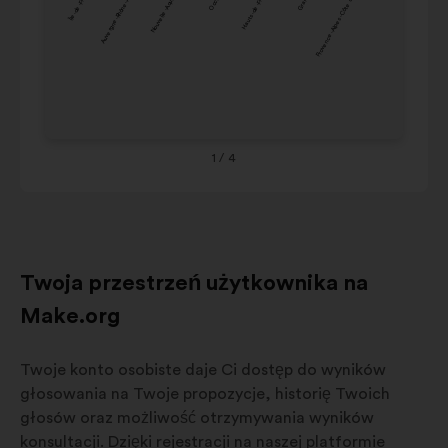
Île-de-France
Auvergne-Rhône-Alpes
Nouvelle-Aquitaine
Hauts-de-France
Provence-Alpes-Côte d'Azur
Pays de la Loi
Occitanie
11%
9%
Ce
Hauts-de-
de
8%
9%
France
Ou
Grand Est
8%
8%
Co
Provence-
Alpes-
1
/ 4
9%
8%
Côte
d'Azur
Twoja przestrzeń użytkownika na
Make.org
Twoje konto osobiste daje Ci dostęp do wyników
głosowania na Twoje propozycje, historię Twoich
głosów oraz możliwość otrzymywania wyników
konsultacji. Dzięki rejestracji na naszej platformie