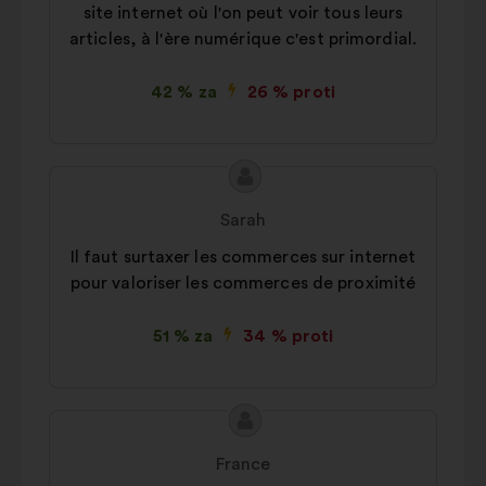
Družbena omrežja:
to so piškotki,
site internet où l'on peut voir tous leurs
ki nam pomagajo pri optimizaciji
articles, à l'ère numérique c'est primordial.
našega vpliva prek družbenih
omrežij
42 % za
26 % proti
Vsebina
Predlog:
predloga:
Sarah
Il faut surtaxer les commerces sur internet
pour valoriser les commerces de proximité
51 % za
34 % proti
Vsebina
Predlog:
predloga:
France