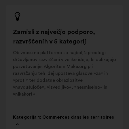
Zamisli z največjo podporo,
razvrščenih v 5 kategorij
Ob vnosu na platformo so najboljši predlogi
državljanov razvrščeni v velike ideje, ki oblikujejo
posvetovanje. Algoritem Make.org pri
razvrščanju teh idej upošteva glasove »za« in
»proti« ter dodatne obrazložitve
»navdušujoče«, »izvedljivo«, »nesmiselno« in
»nikakor! «.
Kategorija 1: Commerces dans les territoires