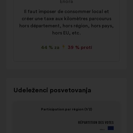
Enora
Il faut imposer de consommer local et
créer une taxe aux kilomètres parcourus
hors département, hors région, hors pays,
hors EU, etc.
44 % za
39 % proti
Za
Udeleženci posvetovanja
interakcijo
s
Element
Eleme
Participation par région (1/2)
spodnjim
1
2
vrtiljakom
od
od
RÉPARTITION DES VOTES
Participation par région (1/2)
uporabite
4
4
votes
gumbe
population