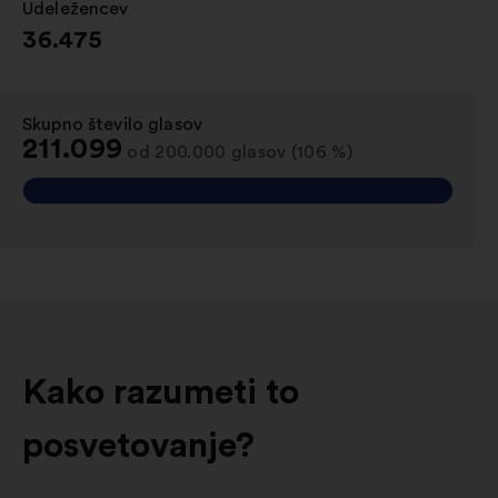
Udeležencev
:
36.475
Skupno število glasov
:
211.099
od 200.000 glasov (106 %)
Kako razumeti to
posvetovanje?