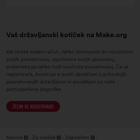
Côte
d'Azur
Vaš državljanski kotiček na Make.org
Ker imate osebni račun, lahko dostopate do rezultatov
svojih posvetovanj, zgodovine svojih glasovanj,
prejemate pa lahko tudi rezultate posvetovanj. Če se
registrirate, boste po e-pošti obveščeni o prihodnjih
posvetovanjih državljanov in povabljeni na naše
participativne dogodke.
ŽELIM SE REGISTRIRATI
Novice
Za medije
Zaposlitev