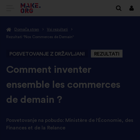
POJDI
Prij
NA
Domača stran
Vsi rezultati
DOMAČO
Rezultati "Nos Commerces de Demain"
STRAN
POSVETOVANJE Z DRŽAVLJANI
REZULTATI
MAKE.ORG
-
Comment inventer
ensemble les commerces
de demain ?
Posvetovanje na pobudo:
Ministère de l'Économie, des
Finances et de la Relance