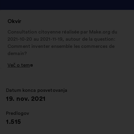
Okvir
Consultation citoyenne réalisée par Make.org du
2021-10-20 au 2021-11-19, autour de la question:
Comment inventer ensemble les commerces de
demain?
Več o tem
Odpri
v
novem
zavihku
Datum konca posvetovanja
:
19. nov. 2021
Predlogov
:
1.515