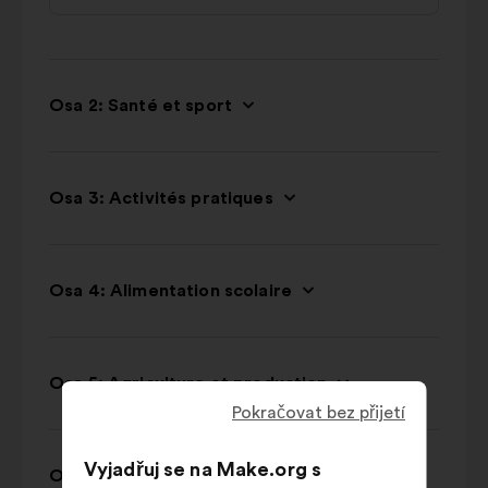
Osa 2: Santé et sport
Osa 3: Activités pratiques
Osa 4: Alimentation scolaire
Osa 5: Agriculture et production
Pokračovat bez přijetí
Vyjadřuj se na Make.org s
Osa 6: Famille