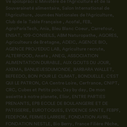
Ve spolupráci s:
Ministère de l'Agriculture et de la
Souveraineté alimentaire
,
Salon International de
l'Agriculture
,
Journées Nationales de l'Agriculture
,
Club de la Table Française
,
Acofal
,
FEB
,
AgroParisTech
,
Ania
,
Bleu Blanc Coeur
,
Carrefour
,
ENSAT
,
109-CONSEILS
,
ABM Naturopathe
,
AGORES
,
Agriculteurs de Bretagne
,
ADEIC
,
AGENCE BIO
,
AGENCE PROJ'EDUC LAB
,
Agriculture recrute
,
ALTERFOOD
,
Anefa
,
ANEG
,
ASSOCIATION
ALIMENTATION DURABLE
,
AUX GOUTS DU JOUR
,
AXEMA
,
BANLIEUESDUMONDE
,
BARBARA WALLET
,
BEFEEDO
,
BON POUR LE CLIMAT
,
BONDUELLE
,
C'EST
QUI LE PATRON
,
CA Centre Loire
,
Cerfrance
,
CNIPT
,
CRC
,
Cubes et Petits pois
,
Day by day
,
De mon
assiette à notre planete
,
Elior
,
ENTRE PARTIES
PRENANTS
,
EPB ECOLE DE BOULANGERIE ET DE
PATISSERIE
,
EUROTOQUES
,
EVIDENCE SANTE
,
FEBPF
,
FEDEPOM
,
FERMES LARRERE
,
FONDATION AVRIL
,
FONDATION NESTLE
,
Bio Berry
,
France Filière Pêche
,