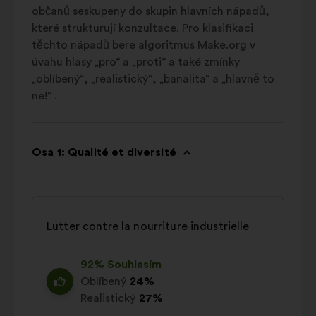
občanů seskupeny do skupin hlavních nápadů,
které strukturují konzultace. Pro klasifikaci
těchto nápadů bere algoritmus Make.org v
úvahu hlasy „pro“ a „proti“ a také zmínky
„oblíbený“, „realistický“, „banalita“ a „hlavně to
ne!“ .
Osa 1: Qualité et diversité
Lutter contre la nourriture industrielle
92% Souhlasím
Oblíbený
24%
Realistický
27%