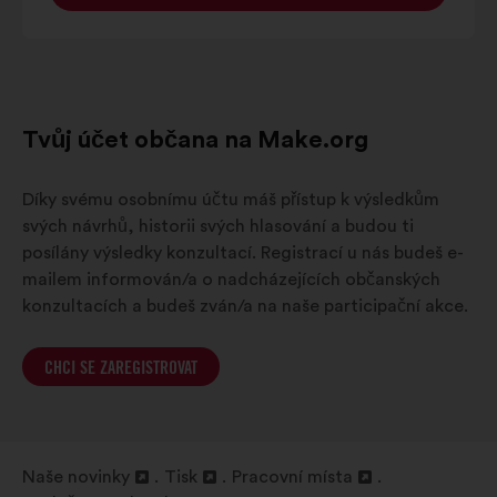
Tvůj účet občana na Make.org
Díky svému osobnímu účtu máš přístup k výsledkům
svých návrhů, historii svých hlasování a budou ti
posílány výsledky konzultací. Registrací u nás budeš e-
mailem informován/a o nadcházejících občanských
konzultacích a budeš zván/a na naše participační akce.
CHCI SE ZAREGISTROVAT
Naše novinky
Tisk
Pracovní místa
Otevřít
Otevřít
Otevřít