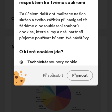
respektem ke tvému soukromí
Za účelem další optimalizace našich
Osa 7: Prix et marketing
služeb a tvého zážitku při navigaci tě
žádáme o odsouhlasení souborů
cookies, které si my a naši partneři
přejeme používat během tvé návštěvy.
Pomocí
Mapování debaty
O které cookies jde?
ovládacích
tlačítek,
Prvek
Technické:
soubory cookie
šipek
Thèmes cités
1
nezbytné pro fungování webové
„doleva“
Thèmes cités
z
stránky
Přizpůsobit
Přijmout
a
hodnota
1
„doprava“
Preferenční:
soubory cookie pro
Příjmení
v
nebo
zlepšení tvého zážitku při
procenta
klávesy
procházení webu
École
23%
tabulátoru
Cuisine
19%
Statistické:
soubory cookie k
na
obohacení analýzy našich
Diversité de
klávesnici