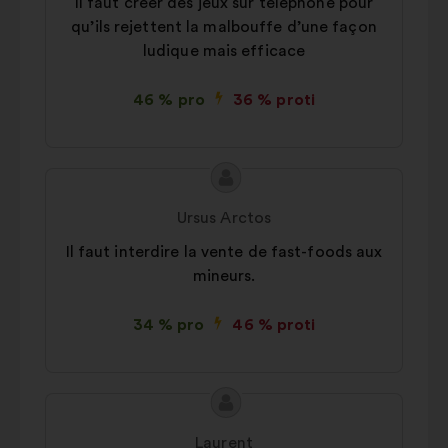
Il faut créer des jeux sur téléphone pour
qu’ils rejettent la malbouffe d’une façon
ludique mais efficace
46 % pro
36 % proti
Obsah
Návrh:
návrhu:
Ursus Arctos
Il faut interdire la vente de fast-foods aux
mineurs.
34 % pro
46 % proti
Obsah
Návrh:
návrhu:
Laurent