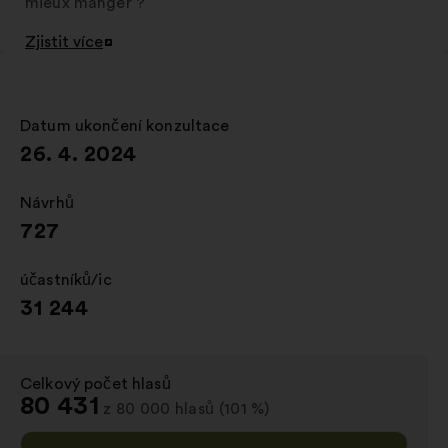
mieux manger ?
Zjistit více
Otevřít
na
nové
kartě
Datum ukončení konzultace
:
26. 4. 2024
Návrhů
:
727
účastníků/ic
:
31 244
Celkový počet hlasů
:
80 431
z 80 000 hlasů (101 %)