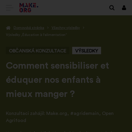
PŘEJÍT
Přihl
se
NA
Domovská stránka
Všechny výsledky
DOMOVSKOU
Výsledky „Éducation à l'alimentation“
STRÁNKU
OBČANSKÁ KONZULTACE
VÝSLEDKY
MAKE.ORG
-
Comment sensibiliser et
éduquer nos enfants à
mieux manger ?
Konzultaci zahájil:
Make.org
,
#agridemain
,
Open
Agrifood