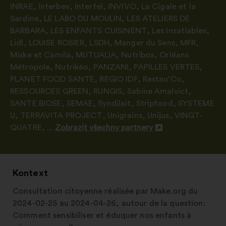
INRAE
,
Interbev
,
Interfel
,
INVIVO
,
La Cigale et la
Sardine
,
LE LABO DU MOULIN
,
LES ATELIERS DE
BARBARA
,
LES ENFANTS CUISINENT
,
Les Insatiables
,
Lidl
,
LOUISE ROSIER
,
LSDH
,
Manger du Sens
,
MFR
,
Miske et Camila
,
MUTUALIA
,
Nutribox
,
Orléans
Métropole
,
Nutrikéo
,
PANZANI
,
PAPILLES VERTES
,
PLANET FOOD SANTE
,
REGIO IDF
,
Restau’Co
,
RESSOURCES GREEN
,
RUNGIS
,
Sabine Amalvict
,
SANTE BIOSE
,
SEMAE
,
Syndilait
,
Stripfood
,
SYSTEME
U
,
TERRAVITA PROJECT
,
Unigrains
,
Unijus
,
VINGT-
QUATRE
, ...
Zobrazit všechny partnery
Otevřít
na
nové
kartě
Kontext
Consultation citoyenne réalisée par Make.org du
2024-02-25 au 2024-04-26, autour de la question:
Comment sensibiliser et éduquer nos enfants à