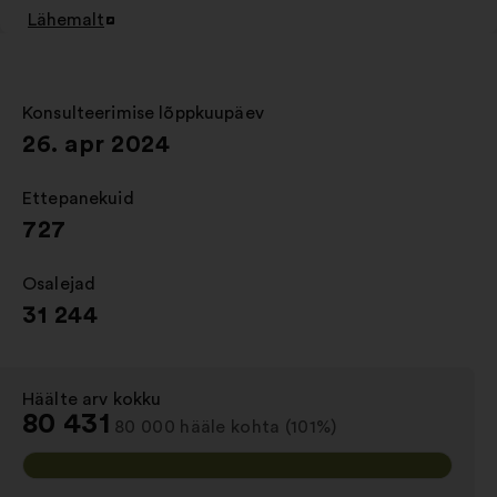
Lähemalt
Avamine
uuel
vahelehel
Konsulteerimise lõppkuupäev
:
26. apr 2024
Ettepanekuid
:
727
Osalejad
:
31 244
Häälte arv kokku
:
80 431
80 000 hääle kohta (101%)