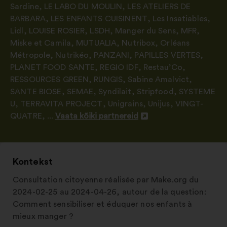
Sardine
,
LE LABO DU MOULIN
,
LES ATELIERS DE
BARBARA
,
LES ENFANTS CUISINENT
,
Les Insatiables
,
Lidl
,
LOUISE ROSIER
,
LSDH
,
Manger du Sens
,
MFR
,
Miske et Camila
,
MUTUALIA
,
Nutribox
,
Orléans
Métropole
,
Nutrikéo
,
PANZANI
,
PAPILLES VERTES
,
PLANET FOOD SANTE
,
REGIO IDF
,
Restau’Co
,
RESSOURCES GREEN
,
RUNGIS
,
Sabine Amalvict
,
SANTE BIOSE
,
SEMAE
,
Syndilait
,
Stripfood
,
SYSTEME
U
,
TERRAVITA PROJECT
,
Unigrains
,
Unijus
,
VINGT-
QUATRE
, ...
Vaata kõiki partnereid
Avamine
uuel
vahelehel
Kontekst
Consultation citoyenne réalisée par Make.org du
2024-02-25 au 2024-04-26, autour de la question:
Comment sensibiliser et éduquer nos enfants à
mieux manger ?