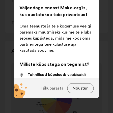
Teema 6: Famille
Väljendage ennast Make.org‘is,
kus austatakse teie privaatsust
Teema 7: Prix et marketing
Oma teenuste ja teie kogemuse veelgi
paremaks muutmiseks küsime teie luba
seoses küpsistega, mida me koos oma
partneritega teie külastuse ajal
Kasutage
Arutelu kaardistamine
kasutada soovime.
alloleva
karusselliga
Milliste küpsistega on tegemist?
Element
suhtlemiseks
Thèmes cités
1
klaviatuuri
Thèmes cités
Tehnilised küpsised:
veebisaidi
/
juhtnuppe,
toimimiseks vajalikud küpsised
väärtus
1
vasakut
Perekonnanimi
ühikutes
Isikupärasta
Nõustun
Eelistusküpsised:
küpsised
ja
protsentides
veebisaidil liikumise kogemuse
paremat
École
23%
parandamiseks
noolt
Cuisine
19%
Statistikaküpsised:
küpsised meie
või