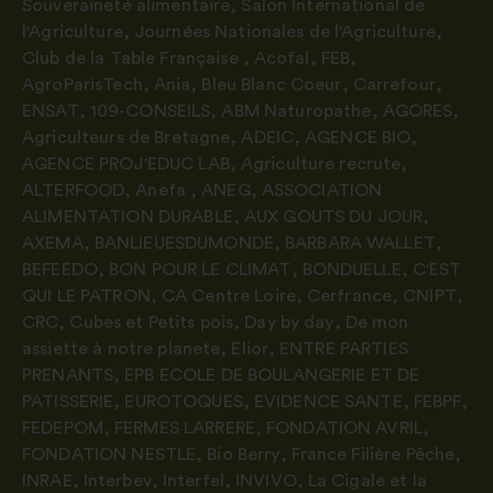
Souveraineté alimentaire
,
Salon International de
l'Agriculture
,
Journées Nationales de l'Agriculture
,
Club de la Table Française
,
Acofal
,
FEB
,
AgroParisTech
,
Ania
,
Bleu Blanc Coeur
,
Carrefour
,
ENSAT
,
109-CONSEILS
,
ABM Naturopathe
,
AGORES
,
Agriculteurs de Bretagne
,
ADEIC
,
AGENCE BIO
,
AGENCE PROJ'EDUC LAB
,
Agriculture recrute
,
ALTERFOOD
,
Anefa
,
ANEG
,
ASSOCIATION
ALIMENTATION DURABLE
,
AUX GOUTS DU JOUR
,
AXEMA
,
BANLIEUESDUMONDE
,
BARBARA WALLET
,
BEFEEDO
,
BON POUR LE CLIMAT
,
BONDUELLE
,
C'EST
QUI LE PATRON
,
CA Centre Loire
,
Cerfrance
,
CNIPT
,
CRC
,
Cubes et Petits pois
,
Day by day
,
De mon
assiette à notre planete
,
Elior
,
ENTRE PARTIES
PRENANTS
,
EPB ECOLE DE BOULANGERIE ET DE
PATISSERIE
,
EUROTOQUES
,
EVIDENCE SANTE
,
FEBPF
,
FEDEPOM
,
FERMES LARRERE
,
FONDATION AVRIL
,
FONDATION NESTLE
,
Bio Berry
,
France Filière Pêche
,
INRAE
,
Interbev
,
Interfel
,
INVIVO
,
La Cigale et la