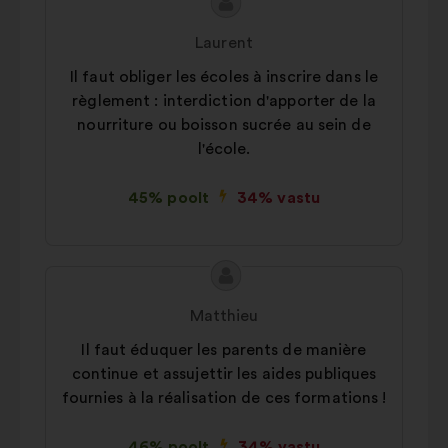
Ettepaneku
Ettepaneku
sisu:
esitaja:
Laurent
Il faut obliger les écoles à inscrire dans le
règlement : interdiction d'apporter de la
nourriture ou boisson sucrée au sein de
l'école.
45% poolt
34% vastu
Ettepaneku
Ettepaneku
sisu:
esitaja:
Matthieu
Il faut éduquer les parents de manière
continue et assujettir les aides publiques
fournies à la réalisation de ces formations !
46% poolt
34% vastu