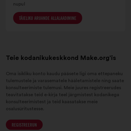
nupul
TÄIELIKU ARUANDE ALLALAADIMINE
Teie kodanikukeskkond Make.org’is
Oma isikliku konto kaudu pääsete ligi oma ettepaneku
tulemustele ja varasematele hääletamistele ning saate
konsulteerimiste tulemusi. Meie juures registreerudes
teavitatakse teid e-kirja teel järgmistest kodanikega
konsulteerimistest ja teid kaasatakse meie
osalusüritustesse.
REGISTREERUN