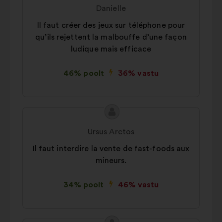
sisu:
esitaja:
Danielle
Il faut créer des jeux sur téléphone pour
qu’ils rejettent la malbouffe d’une façon
ludique mais efficace
46% poolt
36% vastu
Ettepaneku
Ettepaneku
sisu:
esitaja:
Ursus Arctos
Il faut interdire la vente de fast-foods aux
mineurs.
34% poolt
46% vastu