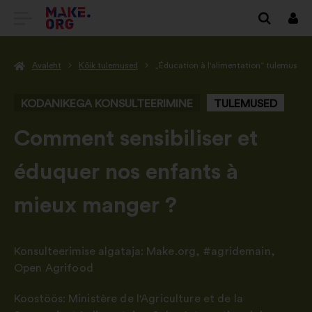
SAIDI
Logi
siss
MAKE.ORG
Avaleht
Kõik tulemused
„Éducation à l'alimentation“ tulemus
AVALEHELE
KODANIKEGA KONSULTEERIMINE
TULEMUSED
-
Comment sensibiliser et
éduquer nos enfants à
mieux manger ?
Konsulteerimise algataja:
Make.org
,
#agridemain
,
Open Agrifood
Koostöös:
Ministère de l'Agriculture et de la