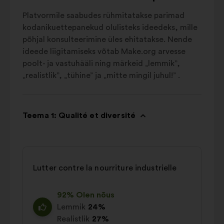
Platvormile saabudes rühmitatakse parimad
kodanikuettepanekud olulisteks ideedeks, mille
põhjal konsulteerimine üles ehitatakse. Nende
ideede liigitamiseks võtab Make.org arvesse
poolt- ja vastuhääli ning märkeid „lemmik”,
„realistlik”, „tühine” ja „mitte mingil juhul!” .
Teema 1: Qualité et diversité
Lutter contre la nourriture industrielle
92% Olen nõus
Lemmik
24%
Realistlik
27%