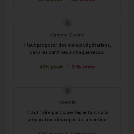
Ettepaneku
Ettepaneku
sisu:
esitaja:
Mamma Gwenn
Il faut proposer des menus végétariens,
dans les cantines à chaque repas.
45% poolt
31% vastu
Ettepaneku
Ettepaneku
sisu:
esitaja:
Noemie
Il faut faire participer les enfants à la
préparation des repas de la cantine