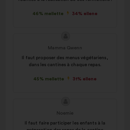
46% mellette
34% ellene
A
A
javaslat
javaslat
Mamma Gwenn
tartalma:
szerzője:
Il faut proposer des menus végétariens,
dans les cantines à chaque repas.
45% mellette
31% ellene
A
A
javaslat
javaslat
Noemie
tartalma:
szerzője:
Il faut faire participer les enfants à la