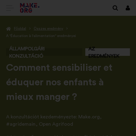
TOVÁBB
Beje
A
Főoldal
Összes eredmény
MAKE.ORG
A "Éducation à l'alimentation" eredményei
FŐOLDALÁRA
ÁLLAMPOLGÁRI
AZ
KONZULTÁCIÓ
EREDMÉNYEK
-
Comment sensibiliser et
éduquer nos enfants à
mieux manger ?
A konzultációt kezdeményezte:
Make.org
,
#agridemain
,
Open Agrifood