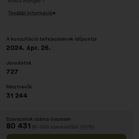
mieux manger ?
További információ
Új
lap
megnyitása
A konzultáció befejezésének időpontja
:
2024. ápr. 26.
Javaslatok
:
727
Résztvevők
:
31 244
Szavazatok száma összesen
:
80 431
80 000 szavazatból (101%)