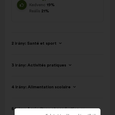
Kedvenc
19%
Reális
21%
2 irány: Santé et sport
3 irány: Activités pratiques
4 irány: Alimentation scolaire
5 irány: Agriculture et production