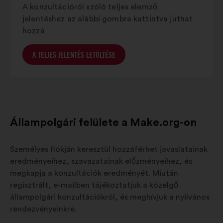
A konzultációról szóló teljes elemző
jelentéshez az alábbi gombra kattintva juthat
hozzá
A TELJES JELENTÉS LETÖLTÉSE
Állampolgári felülete a Make.org-on
Személyes fiókján keresztül hozzáférhet javaslatainak
eredményeihez, szavazatainak előzményeihez, és
megkapja a konzultációk eredményét. Miután
regisztrált, e-mailben tájékoztatjuk a közelgő
állampolgári konzultációkról, és meghívjuk a nyilvános
rendezvényeinkre.