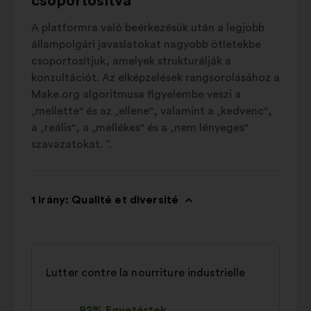
csoportosítva
A platformra való beérkezésük után a legjobb
állampolgári javaslatokat nagyobb ötletekbe
csoportosítjuk, amelyek strukturálják a
konzultációt. Az elképzelések rangsorolásához a
Make.org algoritmusa figyelembe veszi a
„mellette" és az „ellene", valamint a „kedvenc",
a „reális", a „mellékes" és a „nem lényeges"
szavazatokat. ”.
1 irány: Qualité et diversité
Lutter contre la nourriture industrielle
92% Egyetértek