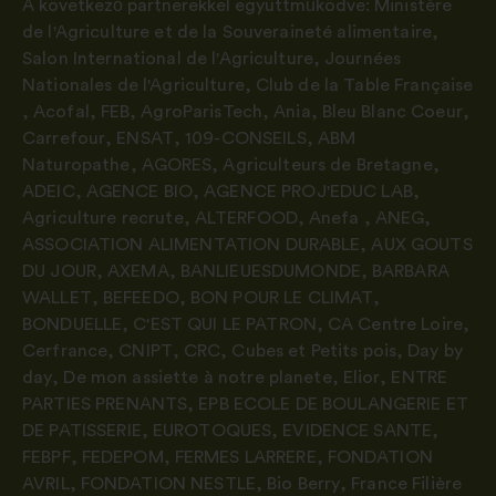
A következő partnerekkel együttműködve:
Ministère
de l'Agriculture et de la Souveraineté alimentaire
,
Salon International de l'Agriculture
,
Journées
Nationales de l'Agriculture
,
Club de la Table Française
,
Acofal
,
FEB
,
AgroParisTech
,
Ania
,
Bleu Blanc Coeur
,
Carrefour
,
ENSAT
,
109-CONSEILS
,
ABM
Naturopathe
,
AGORES
,
Agriculteurs de Bretagne
,
ADEIC
,
AGENCE BIO
,
AGENCE PROJ'EDUC LAB
,
Agriculture recrute
,
ALTERFOOD
,
Anefa
,
ANEG
,
ASSOCIATION ALIMENTATION DURABLE
,
AUX GOUTS
DU JOUR
,
AXEMA
,
BANLIEUESDUMONDE
,
BARBARA
WALLET
,
BEFEEDO
,
BON POUR LE CLIMAT
,
BONDUELLE
,
C'EST QUI LE PATRON
,
CA Centre Loire
,
Cerfrance
,
CNIPT
,
CRC
,
Cubes et Petits pois
,
Day by
day
,
De mon assiette à notre planete
,
Elior
,
ENTRE
PARTIES PRENANTS
,
EPB ECOLE DE BOULANGERIE ET
DE PATISSERIE
,
EUROTOQUES
,
EVIDENCE SANTE
,
FEBPF
,
FEDEPOM
,
FERMES LARRERE
,
FONDATION
AVRIL
,
FONDATION NESTLE
,
Bio Berry
,
France Filière