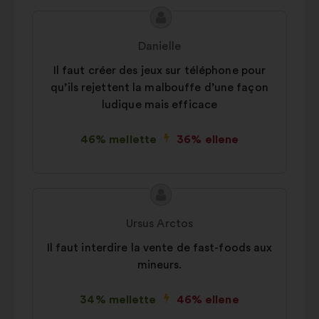
A
A
javaslat
javaslat
Danielle
tartalma:
szerzője:
Il faut créer des jeux sur téléphone pour
qu’ils rejettent la malbouffe d’une façon
ludique mais efficace
46% mellette
36% ellene
A
A
javaslat
javaslat
Ursus Arctos
tartalma:
szerzője:
Il faut interdire la vente de fast-foods aux
mineurs.
34% mellette
46% ellene