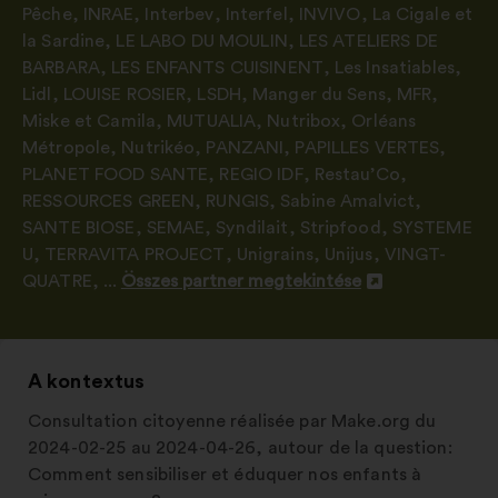
Pêche
,
INRAE
,
Interbev
,
Interfel
,
INVIVO
,
La Cigale et
la Sardine
,
LE LABO DU MOULIN
,
LES ATELIERS DE
BARBARA
,
LES ENFANTS CUISINENT
,
Les Insatiables
,
Lidl
,
LOUISE ROSIER
,
LSDH
,
Manger du Sens
,
MFR
,
Miske et Camila
,
MUTUALIA
,
Nutribox
,
Orléans
Métropole
,
Nutrikéo
,
PANZANI
,
PAPILLES VERTES
,
PLANET FOOD SANTE
,
REGIO IDF
,
Restau’Co
,
RESSOURCES GREEN
,
RUNGIS
,
Sabine Amalvict
,
SANTE BIOSE
,
SEMAE
,
Syndilait
,
Stripfood
,
SYSTEME
U
,
TERRAVITA PROJECT
,
Unigrains
,
Unijus
,
VINGT-
QUATRE
, ...
Összes partner megtekintése
Új
lap
megnyitása
A kontextus
Consultation citoyenne réalisée par Make.org du
2024-02-25 au 2024-04-26, autour de la question:
Comment sensibiliser et éduquer nos enfants à