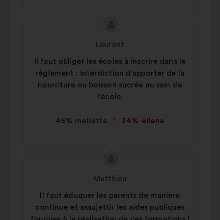
A
A
javaslat
javaslat
Laurent
tartalma:
szerzője:
Il faut obliger les écoles à inscrire dans le
règlement : interdiction d'apporter de la
nourriture ou boisson sucrée au sein de
l'école.
45% mellette
34% ellene
A
A
javaslat
javaslat
Matthieu
tartalma:
szerzője:
Il faut éduquer les parents de manière
continue et assujettir les aides publiques
fournies à la réalisation de ces formations !