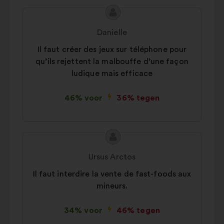
Inhoud
Voorstel
van
van:
Danielle
het
Il faut créer des jeux sur téléphone pour
voorstel:
qu’ils rejettent la malbouffe d’une façon
ludique mais efficace
46% voor
36% tegen
Inhoud
Voorstel
van
van:
Ursus Arctos
het
Il faut interdire la vente de fast-foods aux
voorstel:
mineurs.
34% voor
46% tegen