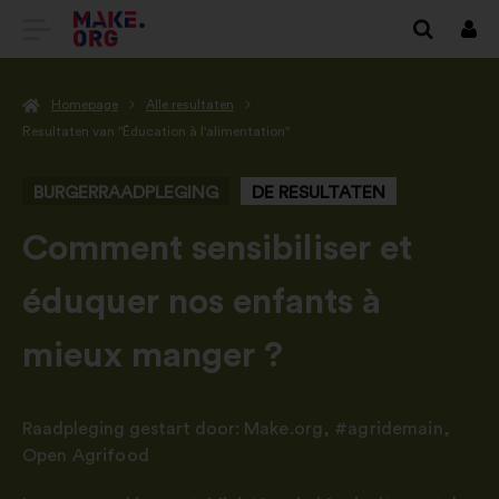
GA
Inlo
NAAR
Homepage
Alle resultaten
DE
Resultaten van "Éducation à l'alimentation"
HOMEPAGE
BURGERRAADPLEGING
DE RESULTATEN
VAN
MAKE.ORG
-
Comment sensibiliser et
éduquer nos enfants à
mieux manger ?
Raadpleging gestart door:
Make.org
,
#agridemain
,
Open Agrifood