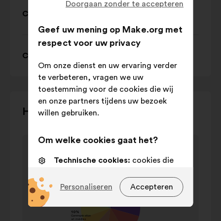
Doorgaan zonder te accepteren
Categorie 6: Famille
Geef uw mening op Make.org met
respect voor uw privacy
Categorie 7: Prix et marketing
Om onze dienst en uw ervaring verder
te verbeteren, vragen we uw
toestemming voor de cookies die wij
en onze partners tijdens uw bezoek
Gebruik
Het debat in kaart brengen
willen gebruiken.
de
bedieningstoetsen,
Om welke cookies gaat het?
Item
de
Thèmes cités
1
pijltjes
Thèmes cités
Technische cookies:
cookies die
van
"links"
waarde in
essentieel zijn voor de werking van
1
Naam
en
percentage
de site
Personaliseren
Accepteren
"rechts"
École
23%
Voorkeurscookies:
cookies om uw
of
Cuisine
19%
ervaring tijdens uw bezoek aan
de