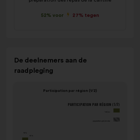
préparation des repas de la cantine
52% voor
27% tegen
Gebruik
De deelnemers aan de
de
raadpleging
bedieningstoetsen,
de
Item
Item
pijltjes
Participation par région (1/2)
1
2
"links"
van
van
en
PARTICIPATION PAR RÉGION (1/2)
Participation par région (1/2)
4
4
"rechts"
Votes
population
Votes
of
générale
population générale
(waarde in
de
(waarde in
percentage)
tabtoets
19%
percentage)
18%