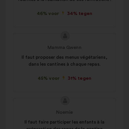
46% voor
34% tegen
Inhoud
Voorstel
van
van:
Mamma Gwenn
het
Il faut proposer des menus végétariens,
voorstel:
dans les cantines à chaque repas.
45% voor
31% tegen
Inhoud
Voorstel
van
van:
Noemie
het
Il faut faire participer les enfants à la
voorstel: