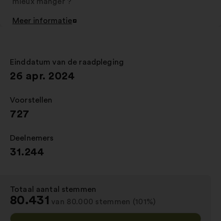
mieux manger ?
Meer informatie
Openen
in
een
nieuw
Einddatum van de raadpleging
:
tabblad
26 apr. 2024
Voorstellen
:
727
Deelnemers
:
31.244
Totaal aantal stemmen
:
80.431
van 80.000 stemmen (101%)