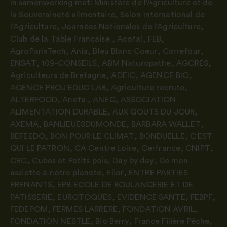
In samenwerking met:
Ministère de l'Agriculture et de
la Souveraineté alimentaire
,
Salon International de
l'Agriculture
,
Journées Nationales de l'Agriculture
,
Club de la Table Française
,
Acofal
,
FEB
,
AgroParisTech
,
Ania
,
Bleu Blanc Coeur
,
Carrefour
,
ENSAT
,
109-CONSEILS
,
ABM Naturopathe
,
AGORES
,
Agriculteurs de Bretagne
,
ADEIC
,
AGENCE BIO
,
AGENCE PROJ'EDUC LAB
,
Agriculture recrute
,
ALTERFOOD
,
Anefa
,
ANEG
,
ASSOCIATION
ALIMENTATION DURABLE
,
AUX GOUTS DU JOUR
,
AXEMA
,
BANLIEUESDUMONDE
,
BARBARA WALLET
,
BEFEEDO
,
BON POUR LE CLIMAT
,
BONDUELLE
,
C'EST
QUI LE PATRON
,
CA Centre Loire
,
Cerfrance
,
CNIPT
,
CRC
,
Cubes et Petits pois
,
Day by day
,
De mon
assiette à notre planete
,
Elior
,
ENTRE PARTIES
PRENANTS
,
EPB ECOLE DE BOULANGERIE ET DE
PATISSERIE
,
EUROTOQUES
,
EVIDENCE SANTE
,
FEBPF
,
FEDEPOM
,
FERMES LARRERE
,
FONDATION AVRIL
,
FONDATION NESTLE
,
Bio Berry
,
France Filière Pêche
,