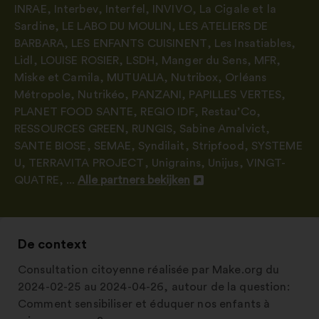
INRAE
,
Interbev
,
Interfel
,
INVIVO
,
La Cigale et la
Sardine
,
LE LABO DU MOULIN
,
LES ATELIERS DE
BARBARA
,
LES ENFANTS CUISINENT
,
Les Insatiables
,
Lidl
,
LOUISE ROSIER
,
LSDH
,
Manger du Sens
,
MFR
,
Miske et Camila
,
MUTUALIA
,
Nutribox
,
Orléans
Métropole
,
Nutrikéo
,
PANZANI
,
PAPILLES VERTES
,
PLANET FOOD SANTE
,
REGIO IDF
,
Restau’Co
,
RESSOURCES GREEN
,
RUNGIS
,
Sabine Amalvict
,
SANTE BIOSE
,
SEMAE
,
Syndilait
,
Stripfood
,
SYSTEME
U
,
TERRAVITA PROJECT
,
Unigrains
,
Unijus
,
VINGT-
QUATRE
, ...
Alle partners bekijken
Openen
in
een
nieuw
De context
tabblad
Consultation citoyenne réalisée par Make.org du
2024-02-25 au 2024-04-26, autour de la question:
Comment sensibiliser et éduquer nos enfants à