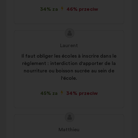
34% za
46% przeciw
Treść
Propozycja:
propozycji:
Laurent
Il faut obliger les écoles à inscrire dans le
règlement : interdiction d'apporter de la
nourriture ou boisson sucrée au sein de
l'école.
45% za
34% przeciw
Treść
Propozycja:
propozycji:
Matthieu