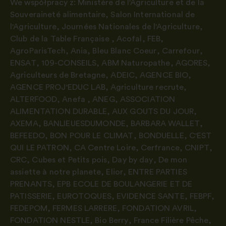
We współpracy z:
Ministère de l'Agriculture et de la
Souveraineté alimentaire
,
Salon International de
l'Agriculture
,
Journées Nationales de l'Agriculture
,
Club de la Table Française
,
Acofal
,
FEB
,
AgroParisTech
,
Ania
,
Bleu Blanc Coeur
,
Carrefour
,
ENSAT
,
109-CONSEILS
,
ABM Naturopathe
,
AGORES
,
Agriculteurs de Bretagne
,
ADEIC
,
AGENCE BIO
,
AGENCE PROJ'EDUC LAB
,
Agriculture recrute
,
ALTERFOOD
,
Anefa
,
ANEG
,
ASSOCIATION
ALIMENTATION DURABLE
,
AUX GOUTS DU JOUR
,
AXEMA
,
BANLIEUESDUMONDE
,
BARBARA WALLET
,
BEFEEDO
,
BON POUR LE CLIMAT
,
BONDUELLE
,
C'EST
QUI LE PATRON
,
CA Centre Loire
,
Cerfrance
,
CNIPT
,
CRC
,
Cubes et Petits pois
,
Day by day
,
De mon
assiette à notre planete
,
Elior
,
ENTRE PARTIES
PRENANTS
,
EPB ECOLE DE BOULANGERIE ET DE
PATISSERIE
,
EUROTOQUES
,
EVIDENCE SANTE
,
FEBPF
,
FEDEPOM
,
FERMES LARRERE
,
FONDATION AVRIL
,
FONDATION NESTLE
,
Bio Berry
,
France Filière Pêche
,