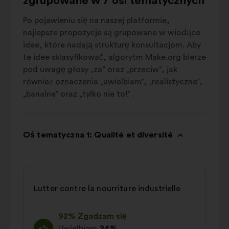
zgrupowane w 7 osi tematycznych
Po pojawieniu się na naszej platformie,
najlepsze propozycje są grupowane w wiodące
idee, które nadają strukturę konsultacjom. Aby
te idee sklasyfikować, algorytm Make.org bierze
pod uwagę głosy „za” oraz „przeciw”, jak
również oznaczenia „uwielbiam”, „realistyczne”,
„banalne” oraz „tylko nie to!” .
Oś tematyczna 1: Qualité et diversité
Lutter contre la nourriture industrielle
92% Zgadzam się
Uwielbiam
24%