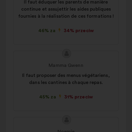
Il faut éduquer les parents de manière
continue et assujettir les aides publiques
fournies à la réalisation de ces formations !
46% za
34% przeciw
Treść
Propozycja:
propozycji:
Mamma Gwenn
Il faut proposer des menus végétariens,
dans les cantines à chaque repas.
45% za
31% przeciw
Treść
Propozycja:
propozycji:
Noemie