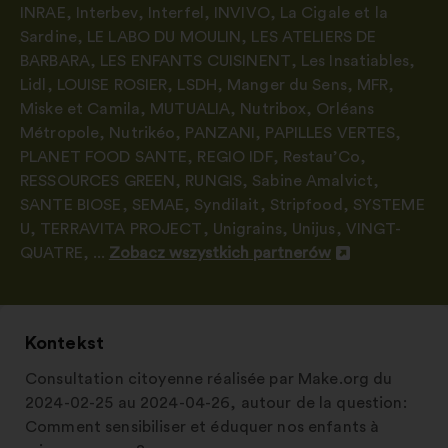
INRAE
,
Interbev
,
Interfel
,
INVIVO
,
La Cigale et la
Sardine
,
LE LABO DU MOULIN
,
LES ATELIERS DE
BARBARA
,
LES ENFANTS CUISINENT
,
Les Insatiables
,
Lidl
,
LOUISE ROSIER
,
LSDH
,
Manger du Sens
,
MFR
,
Miske et Camila
,
MUTUALIA
,
Nutribox
,
Orléans
Métropole
,
Nutrikéo
,
PANZANI
,
PAPILLES VERTES
,
PLANET FOOD SANTE
,
REGIO IDF
,
Restau’Co
,
RESSOURCES GREEN
,
RUNGIS
,
Sabine Amalvict
,
SANTE BIOSE
,
SEMAE
,
Syndilait
,
Stripfood
,
SYSTEME
U
,
TERRAVITA PROJECT
,
Unigrains
,
Unijus
,
VINGT-
QUATRE
, ...
Zobacz wszystkich partnerów
Otwieranie
w
nowej
zakładce
Kontekst
Consultation citoyenne réalisée par Make.org du
2024-02-25 au 2024-04-26, autour de la question:
Comment sensibiliser et éduquer nos enfants à