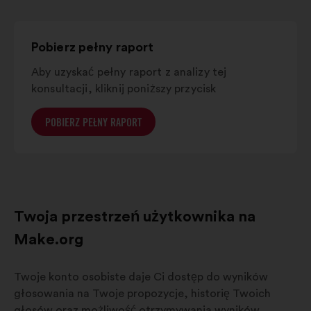
Grand est
7%
8%
Pobierz pełny raport
Aby uzyskać pełny raport z analizy tej
konsultacji, kliknij poniższy przycisk
POBIERZ PEŁNY RAPORT
Twoja przestrzeń użytkownika na
Make.org
Twoje konto osobiste daje Ci dostęp do wyników
głosowania na Twoje propozycje, historię Twoich
głosów oraz możliwość otrzymywania wyników