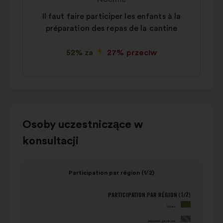
Il faut faire participer les enfants à la
préparation des repas de la cantine
52% za
27% przeciw
Użyj
Osoby uczestniczące w
przycisków
konsultacji
sterujących,
strzałek
Element
Eleme
„w
Participation par région (1/2)
1
2
lewo”
na
na
i
PARTICIPATION PAR RÉGION (1/2)
Participation par région (1/2)
P
4
4
„w
Votes
population
Votes
prawo”
générale
population générale