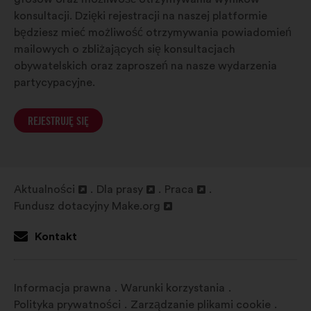
konsultacji. Dzięki rejestracji na naszej platformie
będziesz mieć możliwość otrzymywania powiadomień
mailowych o zbliżających się konsultacjach
obywatelskich oraz zaproszeń na nasze wydarzenia
partycypacyjne.
REJESTRUJĘ SIĘ
Aktualności
Dla prasy
Praca
Otwieranie
Otwieranie
Otwieranie
Fundusz dotacyjny Make.org
w
Otwieranie
w
w
nowej
w
nowej
nowej
Kontakt
zakładce
nowej
zakładce
zakładce
zakładce
Informacja prawna
Warunki korzystania
Polityka prywatności
Zarządzanie plikami cookie