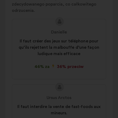
zdecydowanego poparcia, co całkowitego
odrzucenia.
Treść
Propozycja:
propozycji:
Danielle
Il faut créer des jeux sur téléphone pour
qu’ils rejettent la malbouffe d’une façon
ludique mais efficace
46% za
36% przeciw
Treść
Propozycja:
propozycji:
Ursus Arctos
Il faut interdire la vente de fast-foods aux
mineurs.