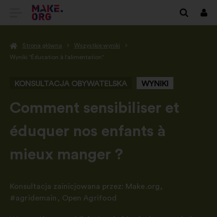
IDŹ
Zalo
się
DO
Strona główna
Wszystkie wyniki
STRONY
Wyniki "Éducation à l'alimentation"
GŁÓWNEJ
KONSULTACJA OBYWATELSKA
WYNIKI
MAKE.ORG
-
Comment sensibiliser et
éduquer nos enfants à
mieux manger ?
Konsultacja zainicjowana przez:
Make.org
,
#agridemain
,
Open Agrifood