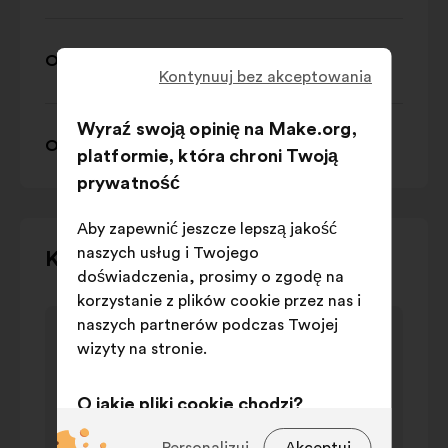
Oś tematyczna 6: Famille
Kontynuuj bez akceptowania
Wyraź swoją opinię na Make.org,
Oś tematyczna 7: Prix et marketing
platformie, która chroni Twoją
prywatność
Aby zapewnić jeszcze lepszą jakość
naszych usług i Twojego
Użyj
Kartografia debaty
doświadczenia, prosimy o zgodę na
przycisków
korzystanie z plików cookie przez nas i
sterujących,
Element
naszych partnerów podczas Twojej
strzałek
Thèmes cités
1
wizyty na stronie.
„w
Thèmes cités
na
lewo”
wartość
1
i
O jakie pliki cookie chodzi?
Nazwa
w
„w
procent
Techniczne:
pliki cookie niezbędne
prawo”
Personalizuj
Akceptuj