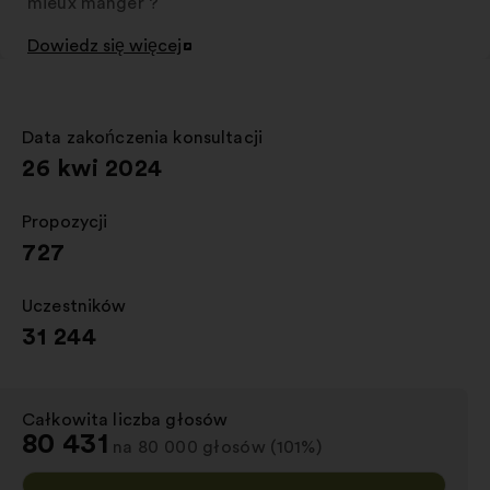
mieux manger ?
Dowiedz się więcej
Otwieranie
w
nowej
zakładce
Data zakończenia konsultacji
:
26 kwi 2024
Propozycji
:
727
Uczestników
:
31 244
Całkowita liczba głosów
:
80 431
na 80 000 głosów (101%)