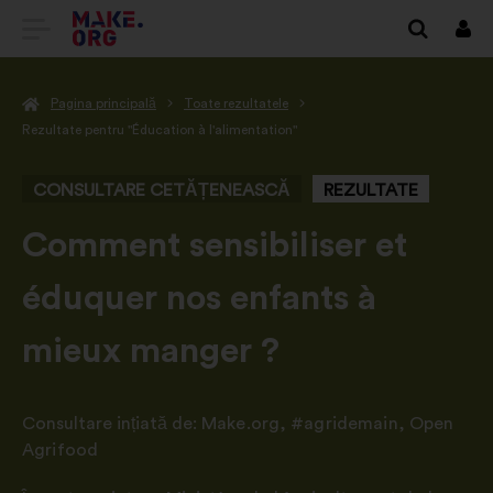
DIRECȚIONARE
Cone
SPRE
Pagina principală
Toate rezultatele
PRIMA
Rezultate pentru "Éducation à l'alimentation"
PAGINĂ
CONSULTARE CETĂȚENEASCĂ
REZULTATE
A
SITE-
-
Comment sensibiliser et
ULUI
éduquer nos enfants à
MAKE.ORG
mieux manger ?
Consultare ințiată de:
Make.org
,
#agridemain
,
Open
Agrifood