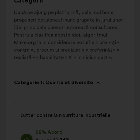
categorii
După ce ajung pe platformă, cele mai bune
propuneri cetățenești sunt grupate în jurul unor
idei principale care structurează consultarea.
Pentru a clasifica aceste idei, algoritmul
Make.org ia în considerare voturile « pro » și «
contra », precum și precizările « preferință » «
realistă » « banalitate » și « în niciun caz! ».
Categorie 1: Qualité et diversité
Lutter contre la nourriture industrielle
92% Acord
Preferință
24%