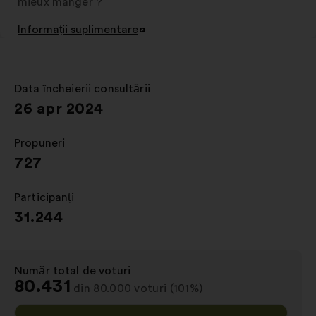
mieux manger ?
Informații suplimentare
Deschidere
într-
o
filă
Data încheierii consultării
:
nouă
26 apr 2024
Propuneri
:
727
Participanți
:
31.244
Număr total de voturi
:
80.431
din 80.000 voturi (101%)