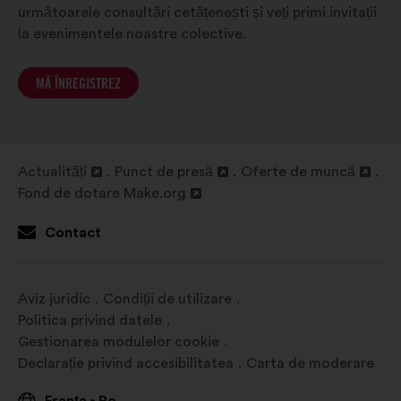
următoarele consultări cetățenești și veți primi invitații
la evenimentele noastre colective.
MĂ ÎNREGISTREZ
Actualități
Punct de presă
Oferte de muncă
Deschidere
Deschidere
Deschidere
Fond de dotare Make.org
într-
Deschidere
într-
într-
o
într-
o
o
Contact
filă
o
filă
filă
nouă
filă
nouă
nouă
nouă
Aviz juridic
Condiții de utilizare
Politica privind datele
Gestionarea modulelor cookie
Declarație privind accesibilitatea
Carta de moderare
•