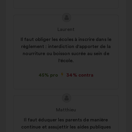
Conținutul
Propunere
propunerii:
făcută
Laurent
de:
Il faut obliger les écoles à inscrire dans le
règlement : interdiction d'apporter de la
nourriture ou boisson sucrée au sein de
l'école.
45% pro
34% contra
Conținutul
Propunere
propunerii:
făcută
Matthieu
de:
Il faut éduquer les parents de manière
continue et assujettir les aides publiques