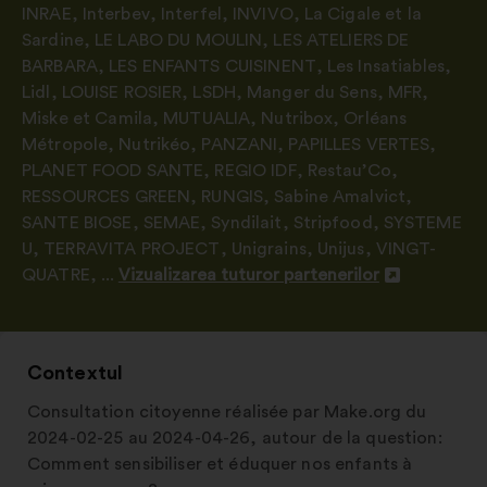
INRAE
,
Interbev
,
Interfel
,
INVIVO
,
La Cigale et la
Sardine
,
LE LABO DU MOULIN
,
LES ATELIERS DE
BARBARA
,
LES ENFANTS CUISINENT
,
Les Insatiables
,
Lidl
,
LOUISE ROSIER
,
LSDH
,
Manger du Sens
,
MFR
,
Miske et Camila
,
MUTUALIA
,
Nutribox
,
Orléans
Métropole
,
Nutrikéo
,
PANZANI
,
PAPILLES VERTES
,
PLANET FOOD SANTE
,
REGIO IDF
,
Restau’Co
,
RESSOURCES GREEN
,
RUNGIS
,
Sabine Amalvict
,
SANTE BIOSE
,
SEMAE
,
Syndilait
,
Stripfood
,
SYSTEME
U
,
TERRAVITA PROJECT
,
Unigrains
,
Unijus
,
VINGT-
QUATRE
, ...
Vizualizarea tuturor partenerilor
Deschidere
într-
o
filă
Contextul
nouă
Consultation citoyenne réalisée par Make.org du
2024-02-25 au 2024-04-26, autour de la question:
Comment sensibiliser et éduquer nos enfants à