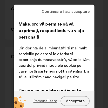
Categorie 6: Famille
Continuare fără acceptare
Make.org vă permite să vă
Categorie 7: Prix et marketing
exprimați, respectându-vă viața
personală
Din dorința de a îmbunătăți și mai mult
serviciile pe care vi le oferim și
Utilizați
Cartografia dezbaterii
experiența dumneavoastră, vă solicităm
butoanele
acordul privind modulele cookie pe
de
Elementul
care noi și partenerii noștri intenționăm
comandă,
Thèmes cités
1
să le utilizăm când navigați pe site.
săgețile
Thèmes cités
din
"stânga"
valoare în
1
Nume
Despre ce module cookie este
și
procentaj
"dreapta"
vorba?
École
23%
Personalizare
Acceptare
sau
Cuisine
19%
Tehnice:
module cookie
tasta