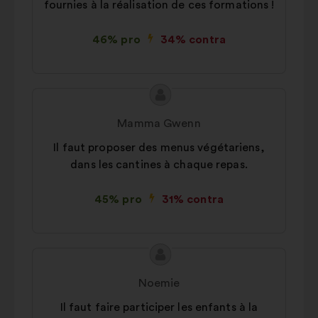
fournies à la réalisation de ces formations !
46% pro
34% contra
Conținutul
Propunere
propunerii:
făcută
Mamma Gwenn
de:
Il faut proposer des menus végétariens,
dans les cantines à chaque repas.
45% pro
31% contra
Conținutul
Propunere
propunerii:
făcută
Noemie
de:
Il faut faire participer les enfants à la