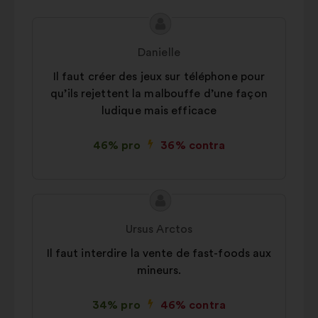
Conținutul
Propunere
propunerii:
făcută
Danielle
de:
Il faut créer des jeux sur téléphone pour
qu’ils rejettent la malbouffe d’une façon
ludique mais efficace
46% pro
36% contra
Conținutul
Propunere
propunerii:
făcută
Ursus Arctos
de:
Il faut interdire la vente de fast-foods aux
mineurs.
34% pro
46% contra