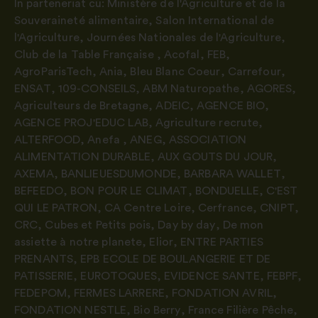
În parteneriat cu:
Ministère de l'Agriculture et de la
Souveraineté alimentaire
,
Salon International de
l'Agriculture
,
Journées Nationales de l'Agriculture
,
Club de la Table Française
,
Acofal
,
FEB
,
AgroParisTech
,
Ania
,
Bleu Blanc Coeur
,
Carrefour
,
ENSAT
,
109-CONSEILS
,
ABM Naturopathe
,
AGORES
,
Agriculteurs de Bretagne
,
ADEIC
,
AGENCE BIO
,
AGENCE PROJ'EDUC LAB
,
Agriculture recrute
,
ALTERFOOD
,
Anefa
,
ANEG
,
ASSOCIATION
ALIMENTATION DURABLE
,
AUX GOUTS DU JOUR
,
AXEMA
,
BANLIEUESDUMONDE
,
BARBARA WALLET
,
BEFEEDO
,
BON POUR LE CLIMAT
,
BONDUELLE
,
C'EST
QUI LE PATRON
,
CA Centre Loire
,
Cerfrance
,
CNIPT
,
CRC
,
Cubes et Petits pois
,
Day by day
,
De mon
assiette à notre planete
,
Elior
,
ENTRE PARTIES
PRENANTS
,
EPB ECOLE DE BOULANGERIE ET DE
PATISSERIE
,
EUROTOQUES
,
EVIDENCE SANTE
,
FEBPF
,
FEDEPOM
,
FERMES LARRERE
,
FONDATION AVRIL
,
FONDATION NESTLE
,
Bio Berry
,
France Filière Pêche
,