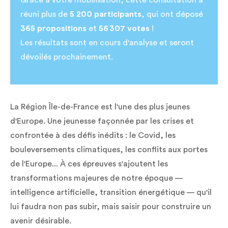
Grâce à votre mobilisation, cette consultation a
réuni plus de
5 200 participants
, qui ont déposé
365 propositions
et
56 307 votes
!
Les résultats sont en cours d'analyse et seront
dévoilés prochainement.
La Région Île-de-France est l'une des plus jeunes
d'Europe. Une jeunesse façonnée par les crises et
confrontée à des défis inédits : le Covid, les
bouleversements climatiques, les conflits aux portes
de l'Europe... À ces épreuves s'ajoutent les
transformations majeures de notre époque —
intelligence artificielle, transition énergétique — qu'il
lui faudra non pas subir, mais saisir pour construire un
avenir désirable.