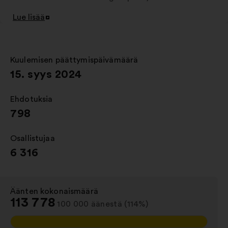
Lue lisää
Avaa
uudessa
välilehdessä
Kuulemisen päättymispäivämäärä
:
15. syys 2024
Ehdotuksia
:
798
Osallistujaa
:
6 316
Äänten kokonaismäärä
:
113 778
100 000 äänestä (114%)