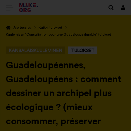
SIIRRY
Kirj
sisä
MAKE.ORGIN
Aloitussivu
Kaikki tulokset
KOTISIVULLE
Kuulemisen "Consultation pour une Guadeloupe durable" tulokset
KANSALAISKUULEMINEN
TULOKSET
-
Guadeloupéennes,
Guadeloupéens : comment
dessiner un archipel plus
écologique ? (mieux
consommer, préserver