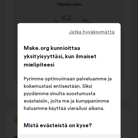
alla
Thèmes cités
1/1
olevan
Thèmes cités
karusellin
arvo muodossa
Nimi
kanssa
prosenttimäärä
Jatka hyväksymättä
käyttämällä
Transport
22%
"vasenta"
Energie
20%
ja
Make.org kunnioittaa
Gestion des
"oikeaa"
17%
yksityisyyttäsi, kun ilmaiset
déchets
nuolinäppäintä
mielipiteesi
Sensibilisation
13%
ja
sarkainta.
Gestion de
Pyrimme optimoimaan palveluamme ja
10%
l'eau
kokemustasi entisestään. Siksi
1
/ 1
Construction
9%
pyydämme sinulta suostumusta
evästeisiin, joita me ja kumppanimme
Modes de
7%
haluamme käyttää vierailusi aikana.
consommation
Nature et
7%
végétalisation
Mistä evästeistä on kyse?
Agriculture
7%
Tekniset evästeet:
evästeet, jotka