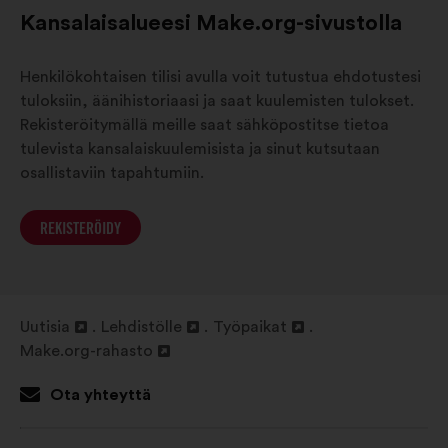
Kansalaisalueesi Make.org-sivustolla
Henkilökohtaisen tilisi avulla voit tutustua ehdotustesi
tuloksiin, äänihistoriaasi ja saat kuulemisten tulokset.
Rekisteröitymällä meille saat sähköpostitse tietoa
tulevista kansalaiskuulemisista ja sinut kutsutaan
osallistaviin tapahtumiin.
REKISTERÖIDY
Uutisia
Lehdistölle
Työpaikat
Avaa
Avaa
Avaa
Make.org-rahasto
uudessa
Avaa
uudessa
uudessa
välilehdessä
uudessa
välilehdessä
välilehdessä
Ota yhteyttä
välilehdessä