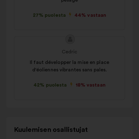
pesage
27% puolesta
44% vastaan
Ehdotuksen
Ehdotus
sisältö:
henkilöltä
Cedric
Il faut développer la mise en place
d'éoliennes vibrantes sans pales.
42% puolesta
18% vastaan
Voit
Kuulemisen osallistujat
olla