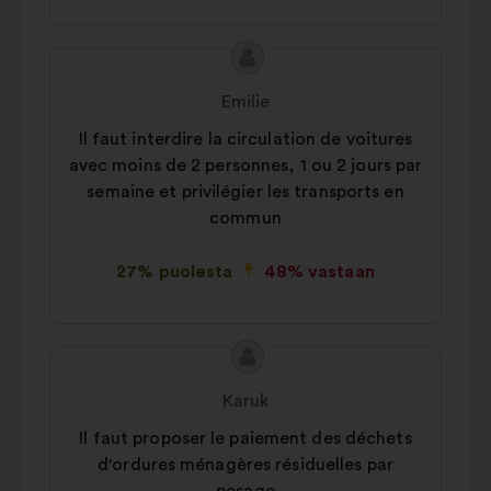
Ehdotuksen
Ehdotus
sisältö:
henkilöltä
Emilie
Il faut interdire la circulation de voitures
avec moins de 2 personnes, 1 ou 2 jours par
semaine et privilégier les transports en
commun
27% puolesta
48% vastaan
Ehdotuksen
Ehdotus
sisältö:
henkilöltä
Karuk
Il faut proposer le paiement des déchets
d'ordures ménagères résiduelles par