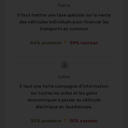
sisältö:
henkilöltä
Pierre
Il faut mettre une taxe spéciale sur la vente
des véhicules individuels pour financer les
transports en commun
44% puolesta
39% vastaan
Ehdotuksen
Ehdotus
sisältö:
henkilöltä
Lyana
Il faut une forte campagne d’information
sur toutes les aides et les gains
économiques à passer au véhicule
électrique en Guadeloupe.
33% puolesta
35% vastaan