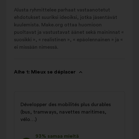
Alusta ryhmittelee parhaat vastaanotetut
ehdotukset suuriksi ideoiksi, jotka jäsentävät
kuulemista. Make.org ottaa huomioon
puoltavat ja vastustavat äänet sekä maininnat «
suosikki », « realistinen », « epäolennainen » ja «
ei missään nimessä.
Aihe 1: Mieux se déplacer
Développer des mobilités plus durables
(bus, tramways, navettes maritimes,
vélo…)
93% samaa mieltä