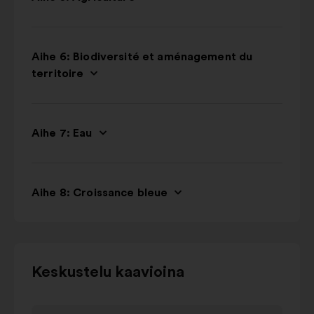
Aihe 6: Biodiversité et aménagement du
territoire
Aihe 7: Eau
Aihe 8: Croissance bleue
Voit
Keskustelu kaavioina
olla
vuorovaikutuksessa
Elementti