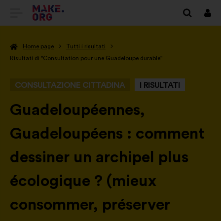
VAI
Conn
ALLA
Home page
Tutti i risultati
HOME
Risultati di "Consultation pour une Guadeloupe durable"
PAGE
CONSULTAZIONE CITTADINA
I RISULTATI
DI
MAKE.ORG
-
Guadeloupéennes,
Guadeloupéens : comment
dessiner un archipel plus
écologique ? (mieux
consommer, préserver