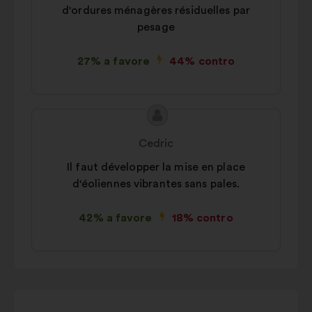
d'ordures ménagères résiduelles par
pesage
27% a favore
44% contro
Contenuto
Proposta
della
di:
Cedric
mia
Il faut développer la mise en place
proposta:
d'éoliennes vibrantes sans pales.
42% a favore
18% contro