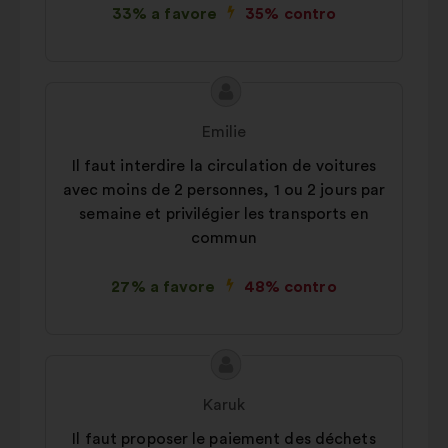
33% a favore
35% contro
Contenuto
Proposta
della
di:
Emilie
mia
Il faut interdire la circulation de voitures
proposta:
avec moins de 2 personnes, 1 ou 2 jours par
semaine et privilégier les transports en
commun
27% a favore
48% contro
Contenuto
Proposta
della
di:
Karuk
mia
Il faut proposer le paiement des déchets
proposta: