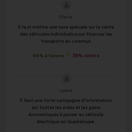
Contenuto
Proposta
della
di:
Pierre
mia
Il faut mettre une taxe spéciale sur la vente
proposta:
des véhicules individuels pour financer les
transports en commun
44% a favore
39% contro
Contenuto
Proposta
della
di:
Lyana
mia
Il faut une forte campagne d’information
proposta:
sur toutes les aides et les gains
économiques à passer au véhicule
électrique en Guadeloupe.