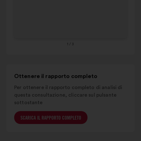
55
il
64
carosello
qui
65
sotto.
1
/ 3
Ottenere il rapporto completo
Per ottenere il rapporto completo di analisi di
questa consultazione, cliccare sul pulsante
sottostante
SCARICA IL RAPPORTO COMPLETO