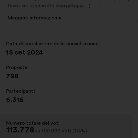
favoriser la sobriété énergétique…)
Maggiori informazioni
Apri
in
un'altra
scheda
Data di conclusione della consultazione
:
15 set 2024
Proposte
:
798
Partecipanti
:
6.316
Numero totale dei voti
:
113.778
su 100.000 voti (114%)