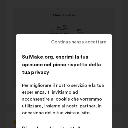
comandi
Elemento
di
Thèmes cités
1
controllo,
Thèmes cités
su
le
valore in
1
Cognome
frecce
percentuale
"sinistra"
Continua senza accettare
Transport
22%
e
Energie
20%
“destra"
Su Make.org, esprimi la tua
Gestion des
o
17%
opinione nel pieno rispetto della
déchets
il
tua privacy
Sensibilisation
13%
tasto
tab
Gestion de
Per migliorare il nostro servizio e la tua
10%
della
l'eau
esperienza, ti invitiamo ad
1
/ 1
tastiera
Construction
9%
acconsentire ai cookie che vorremmo
per
Modes de
utilizzare, insieme ai nostri partner, in
7%
interagire
consommation
occasione delle tue visite al sito.
con
Nature et
il
7%
végétalisation