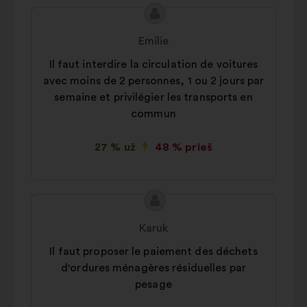
Pasiūlymo
Pasiūlymas:
turinys:
Emilie
Il faut interdire la circulation de voitures
avec moins de 2 personnes, 1 ou 2 jours par
semaine et privilégier les transports en
commun
27 % už
48 % prieš
Pasiūlymo
Pasiūlymas:
turinys:
Karuk
Il faut proposer le paiement des déchets
d'ordures ménagères résiduelles par
pesage