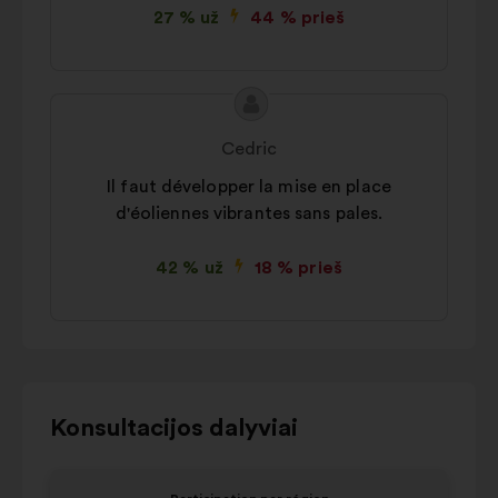
27 % už
44 % prieš
Pasiūlymo
Pasiūlymas:
turinys:
Cedric
Il faut développer la mise en place
d'éoliennes vibrantes sans pales.
42 % už
18 % prieš
Norėdami
Konsultacijos dalyviai
naudotis
toliau
1
2