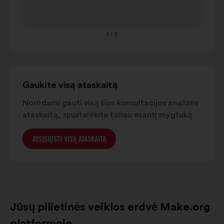
65
1
/ 3
Gaukite visą ataskaitą
Norėdami gauti visą šios konsultacijos analizės
ataskaitą, spustelėkite toliau esantį mygtuką
ATSISIŲSTI VISĄ ATASKAITĄ
Jūsų pilietinės veiklos erdvė Make.org
platformoje