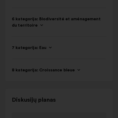
6 kategorija: Biodiversité et aménagement
du territoire
7 kategorija: Eau
8 kategorija: Croissance bleue
Norėdami
Diskusijų planas
naudotis
toliau
1
esančia