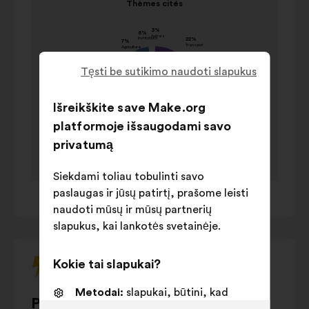
Thèmes cités
elementas
karusele,
Thèmes cités
iš
naudokite
vertė
1
klaviatūros
Pavardė
pateikta
valdymo
procentais
Tęsti be sutikimo naudoti slapukus
mygtukus,
Transport
22%
rodykles
Išreikškite save Make.org
Energie
20%
į
platformoje išsaugodami savo
Gestion des
kairę
17%
déchets
privatumą
ir
Sensibilisation
13%
į
Siekdami toliau tobulinti savo
dešinę
Gestion de
10%
paslaugas ir jūsų patirtį, prašome leisti
1
/ 1
arba
l'eau
naudoti mūsų ir mūsų partnerių
tabuliavimo
Construction
9%
slapukus, kai lankotės svetainėje.
klavišą.
Modes de
7%
consommation
Kokie tai slapukai?
Nature et
7%
végétalisation
Metodai:
slapukai, būtini, kad
Prieštaringiausi pasiūlymai
Agriculture
7%
svetainė veiktų