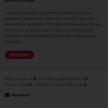
Asmeninėje paskyroje galėsite susipažinti su savo
pasiūlymų rezultatais, balsavimo istorija ir gausite
konsultacijų rezultatus. Užsiregistravę pas mus, būsite
informuoti el. paštu apie būsimas konsultacijas su
piliečiais ir būsite pakviesti į mūsų dalyvaujamuosius
renginius.
REGISTRUOTIS
Mūsų naujienos
Pranešimų spaudai skiltis
Atverti
Atverti
Darbo vietos
Labdaros fondas Make.org
naujame
Atverti
Atverti
naujame
skirtuke
naujame
naujame
skirtuke
Kontaktai
skirtuke
skirtuke