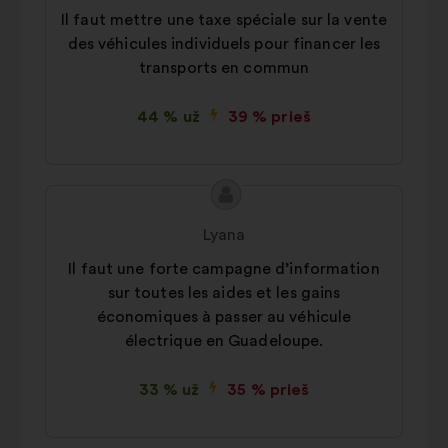
Il faut mettre une taxe spéciale sur la vente
des véhicules individuels pour financer les
transports en commun
44 % už
39 % prieš
Pasiūlymo
Pasiūlymas:
turinys:
Lyana
Il faut une forte campagne d’information
sur toutes les aides et les gains
économiques à passer au véhicule
électrique en Guadeloupe.
33 % už
35 % prieš