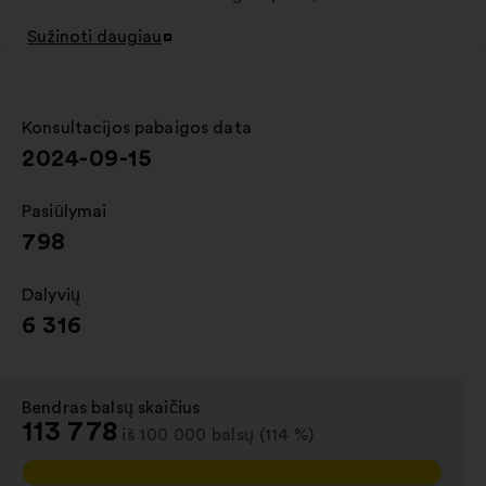
Sužinoti daugiau
Atverti
naujame
skirtuke
Konsultacijos pabaigos data
:
2024-09-15
Pasiūlymai
:
798
Dalyvių
:
6 316
Bendras balsų skaičius
:
113 778
iš 100 000 balsų (114 %)