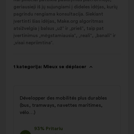
geriausieji iš jų sujungiami į dideles idėjas, kurių
pagrindu rengiama konsultacija. Siekiant
įvertinti šias idėjas, Make.org algoritmas
atsižvelgia į balsus „už“ ir „prieš“, taip pat
įvertinimus „mėgstamiausia“, „reali“, „banali“ ir
„visai nepriimtina“.
1 kategorija: Mieux se déplacer
Développer des mobilités plus durables
(bus, tramways, navettes maritimes,
vélo…)
93% Pritariu