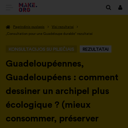
EITI
Prisi
Į
Pagrindinis puslapis
Visi rezultatai
PAGRINDINĮ
„Consultation pour une Guadeloupe durable“ rezultatai
MAKE.ORG
KONSULTACIJOS SU PILIEČIAIS
REZULTATAI
PUSLAPĮ
-
Guadeloupéennes,
Guadeloupéens : comment
dessiner un archipel plus
écologique ? (mieux
consommer, préserver