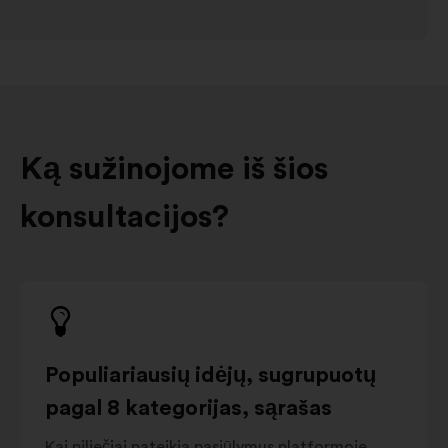
Ką sužinojome iš šios
konsultacijos?
Populiariausių idėjų, sugrupuotų
pagal 8 kategorijas, sąrašas
Kai piliečiai pateikia pasiūlymus platformoje,