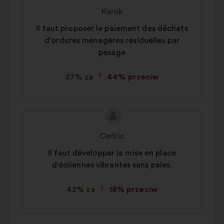
propozycji:
Karuk
Il faut proposer le paiement des déchets
d'ordures ménagères résiduelles par
pesage
27% za
44% przeciw
Treść
Propozycja:
propozycji:
Cedric
Il faut développer la mise en place
d'éoliennes vibrantes sans pales.
42% za
18% przeciw