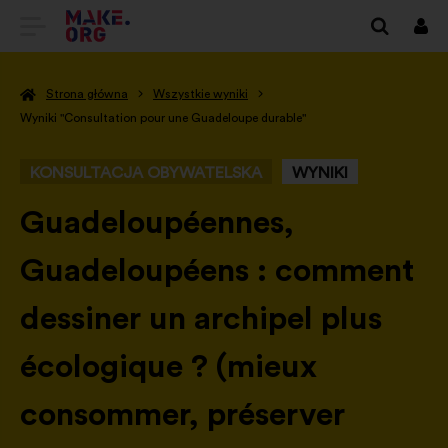
IDŹ
Zalo
się
DO
Strona główna
Wszystkie wyniki
STRONY
Wyniki "Consultation pour une Guadeloupe durable"
GŁÓWNEJ
KONSULTACJA OBYWATELSKA
WYNIKI
MAKE.ORG
-
Guadeloupéennes,
Guadeloupéens : comment
dessiner un archipel plus
écologique ? (mieux
consommer, préserver