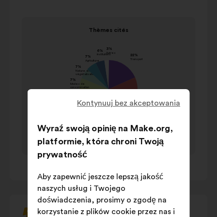
przycisków
sterujących,
Element
strzałek
Thèmes cités
1
„w
Thèmes cités
na
lewo”
wartość
1
i
Nazwa
w
„w
procent
prawo”
Transport
22%
lub
Energie
20%
Kontynuuj bez akceptowania
tabulatora
Gestion des
na
17%
déchets
Wyraź swoją opinię na Make.org,
klawiaturze,
platformie, która chroni Twoją
Sensibilisation
13%
aby
prywatność
przejrzeć
Gestion de
10%
1
/ 1
treść
l'eau
Aby zapewnić jeszcze lepszą jakość
poniższej
Construction
9%
naszych usług i Twojego
karuzeli.
Modes de
7%
doświadczenia, prosimy o zgodę na
consommation
korzystanie z plików cookie przez nas i