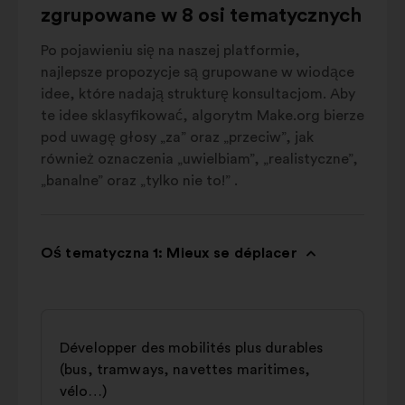
zgrupowane w 8 osi tematycznych
Po pojawieniu się na naszej platformie,
najlepsze propozycje są grupowane w wiodące
idee, które nadają strukturę konsultacjom. Aby
te idee sklasyfikować, algorytm Make.org bierze
pod uwagę głosy „za” oraz „przeciw”, jak
również oznaczenia „uwielbiam”, „realistyczne”,
„banalne” oraz „tylko nie to!” .
Oś tematyczna 1: Mieux se déplacer
Développer des mobilités plus durables
(bus, tramways, navettes maritimes,
vélo…)