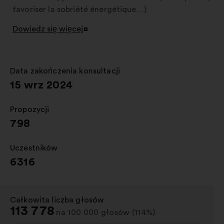
favoriser la sobriété énergétique…)
Dowiedz się więcej
Otwieranie
w
nowej
zakładce
Data zakończenia konsultacji
:
15 wrz 2024
Propozycji
:
798
Uczestników
:
6316
Całkowita liczba głosów
:
113 778
na 100 000 głosów (114%)