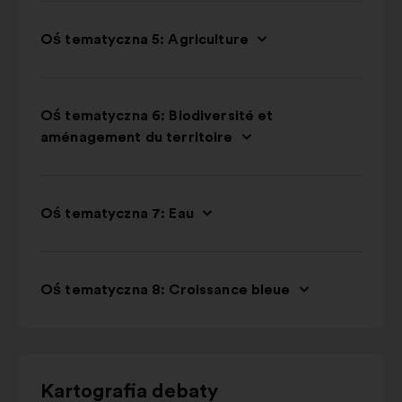
Oś tematyczna 5: Agriculture
Oś tematyczna 6: Biodiversité et
aménagement du territoire
Oś tematyczna 7: Eau
Oś tematyczna 8: Croissance bleue
Użyj
Kartografia debaty