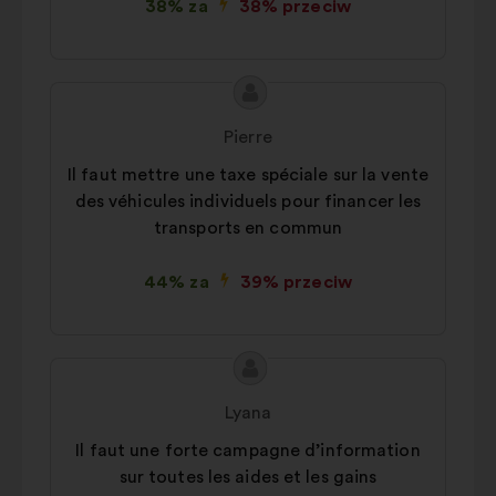
naszego oddziaływania dzięki
38% za
38% przeciw
sieciom społecznościowym
Treść
Propozycja:
propozycji:
Pierre
Il faut mettre une taxe spéciale sur la vente
des véhicules individuels pour financer les
transports en commun
44% za
39% przeciw
Treść
Propozycja:
propozycji:
Lyana
Il faut une forte campagne d’information
sur toutes les aides et les gains