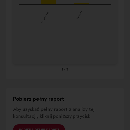
34
poniższej
35
karuzeli.
971 - guadeloupe
Outre-mer
44
16
45
54
55
64
65
1
/ 3
Pobierz pełny raport
Aby uzyskać pełny raport z analizy tej
konsultacji, kliknij poniższy przycisk