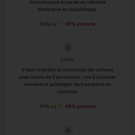
économiques à passer au véhicule
électrique en Guadeloupe.
33% za
35% przeciw
Treść
Propozycja:
propozycji:
Emilie
Il faut interdire la circulation de voitures
avec moins de 2 personnes, 1 ou 2 jours par
semaine et privilégier les transports en
commun
27% za
48% przeciw
Treść
Propozycja: