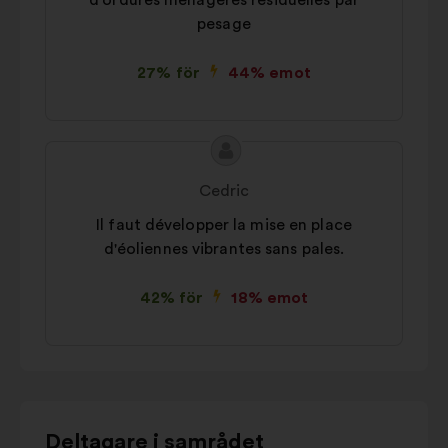
d'ordures ménagères résiduelles par
pesage
27% för
44% emot
Innehållet
Förslag
i
från:
Cedric
förslaget:
Il faut développer la mise en place
d'éoliennes vibrantes sans pales.
42% för
18% emot
Använd
Deltagare i samrådet