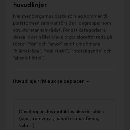
huvudlinjer
När medborgarnas bästa förslag kommer till
plattformen sammanförs de i idégrupper som
strukturerar samrådet. För att kategorisera
dessa idéer håller Make.org:s algoritm reda på
röster ”för” och ”emot” samt omdömena
”hjärtefråga”, ”realistiskt”, ”intetsägande” och
”absolut inte! ”.
Huvudlinje 1: Mieux se déplacer
Développer des mobilités plus durables
(bus, tramways, navettes maritimes,
vélo…)