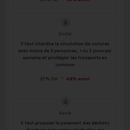
Innehållet
Förslag
i
från:
Emilie
förslaget:
Il faut interdire la circulation de voitures
avec moins de 2 personnes, 1 ou 2 jours par
semaine et privilégier les transports en
commun
27% för
48% emot
Innehållet
Förslag
i
från:
Karuk
förslaget:
Il faut proposer le paiement des déchets