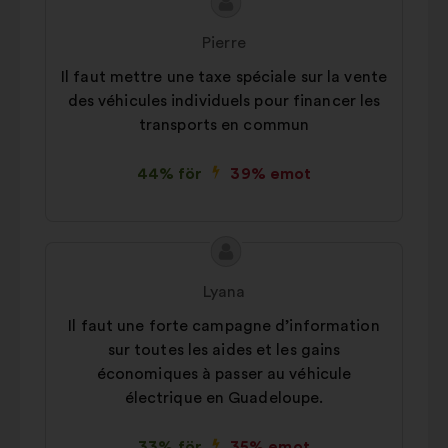
Innehållet
Förslag
i
från:
Pierre
förslaget:
Il faut mettre une taxe spéciale sur la vente
des véhicules individuels pour financer les
transports en commun
44% för
39% emot
Innehållet
Förslag
i
från:
Lyana
förslaget:
Il faut une forte campagne d’information
sur toutes les aides et les gains
économiques à passer au véhicule
électrique en Guadeloupe.
33% för
35% emot