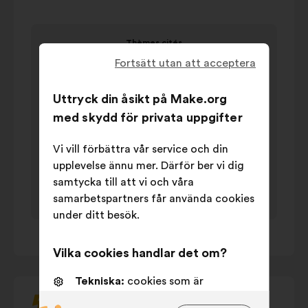
kontrollknapparna,
pilarna
Objekt
”vänster”
Thèmes cités
1
och
Thèmes cités
Fortsätt utan att acceptera
av
”höger”
värde i
1
Efternamn
eller
procenttal
Uttryck din åsikt på Make.org
tab-
Transport
22%
med skydd för privata uppgifter
knappen
Energie
20%
på
Gestion des
Vi vill förbättra vår service och din
tangentbordet
17%
déchets
upplevelse ännu mer. Därför ber vi dig
för
samtycka till att vi och våra
Sensibilisation
13%
att
samarbetspartners får använda cookies
interagera
Gestion de
10%
under ditt besök.
med
l'eau
1
/ 1
bildspelet
Construction
9%
Vilka cookies handlar det om?
nedan.
Modes de
7%
consommation
Tekniska:
cookies som är
Nature et
nödvändiga för att webbsidan ska
7%