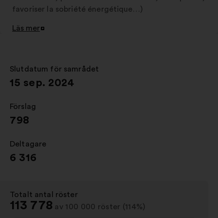
favoriser la sobriété énergétique…)
Läs mer
Öppna
i
en
ny
Slutdatum för samrådet
:
flik
15 sep. 2024
Förslag
:
798
Deltagare
:
6 316
Totalt antal röster
:
113 778
av 100 000 röster (114%)