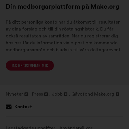
Din medborgarplattform på Make.org
På ditt personliga konto har du åtkomst till resultaten
av dina förslag och till din röstningshistorik. Du får
också resultaten av samråden. När du registrerar dig
hos oss får du information via e-post om kommande
medborgarsamråd och bjuds in till våra deltagarevent.
JAG REGISTRERAR MIG
Nyheter
Press
Jobb
Gåvofond Make.org
Öppna
Öppna
Öppna
Öppna
i
i
i
i
Kontakt
en
en
en
en
ny
ny
ny
ny
flik
flik
flik
flik
Lagstadgade uppgifter
Användarvillkor