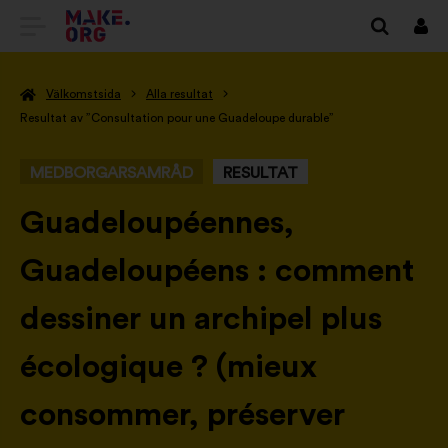
GÅ
Logg
in
TILL
Välkomstsida
Alla resultat
FÖRSTASIDAN
Resultat av ”Consultation pour une Guadeloupe durable”
FÖR
MEDBORGARSAMRÅD
RESULTAT
MAKE.ORG
-
Guadeloupéennes,
Guadeloupéens : comment
dessiner un archipel plus
écologique ? (mieux
consommer, préserver