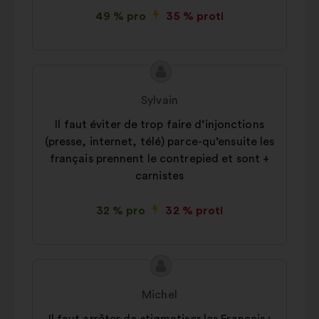
49 % pro
35 % proti
Obsah
Návrh:
návrhu:
Sylvain
Il faut éviter de trop faire d’injonctions
(presse, internet, télé) parce-qu’ensuite les
français prennent le contrepied et sont +
carnistes
32 % pro
32 % proti
Obsah
Návrh:
návrhu:
Michel