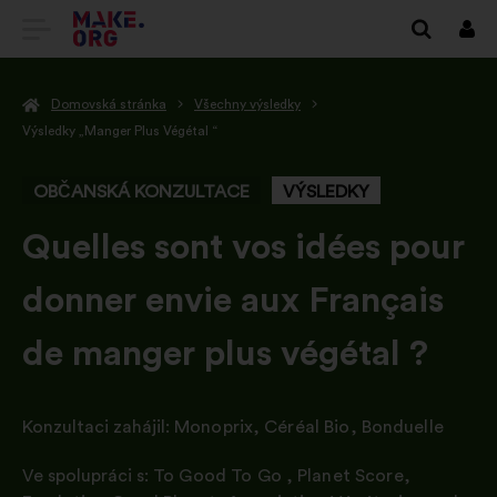
PŘEJÍT
Přihl
se
NA
Domovská stránka
Všechny výsledky
DOMOVSKOU
Výsledky „Manger Plus Végétal “
STRÁNKU
OBČANSKÁ KONZULTACE
VÝSLEDKY
MAKE.ORG
-
Quelles sont vos idées pour
donner envie aux Français
de manger plus végétal ?
Konzultaci zahájil:
Monoprix
,
Céréal Bio
,
Bonduelle
Ve spolupráci s:
To Good To Go
,
Planet Score
,