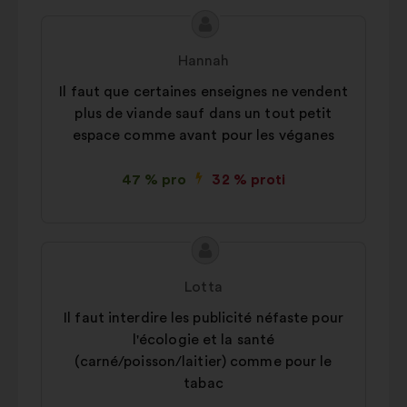
Obsah
Návrh:
návrhu:
Hannah
Il faut que certaines enseignes ne vendent
plus de viande sauf dans un tout petit
espace comme avant pour les véganes
47 % pro
32 % proti
Obsah
Návrh:
návrhu:
Lotta
Il faut interdire les publicité néfaste pour
l'écologie et la santé
(carné/poisson/laitier) comme pour le
tabac