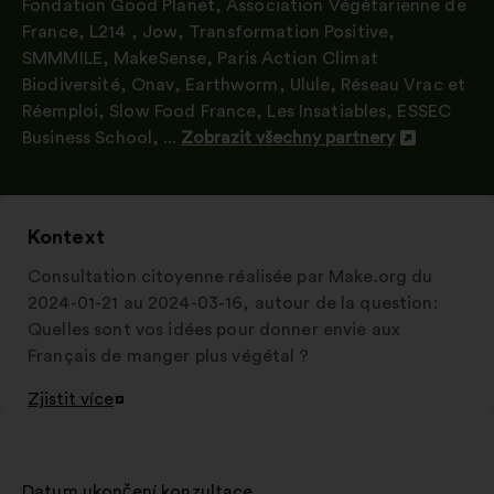
Fondation Good Planet
,
Association Végétarienne de
France
,
L214
,
Jow
,
Transformation Positive
,
SMMMILE
,
MakeSense
,
Paris Action Climat
Biodiversité
,
Onav
,
Earthworm
,
Ulule
,
Réseau Vrac et
Réemploi
,
Slow Food France
,
Les Insatiables
,
ESSEC
Business School
, ...
Zobrazit všechny partnery
Otevřít
na
nové
kartě
Kontext
Consultation citoyenne réalisée par Make.org du
2024-01-21 au 2024-03-16, autour de la question:
Quelles sont vos idées pour donner envie aux
Français de manger plus végétal ?
Zjistit více
Otevřít
na
nové
kartě
Datum ukončení konzultace
: