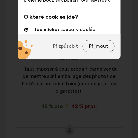
přejeme používat během tvé návštěvy.
mergez végé…
O které cookies jde?
43 % pro
43 % proti
Technické:
soubory cookie
nezbytné pro fungování webové
stránky
Přizpůsobit
Přijmout
Obsah
Návrh:
návrhu:
Preferenční:
soubory cookie pro
Bernard
zlepšení tvého zážitku při
Il faut imposer à tout produit carné vendu
procházení webu
de mettre sur l'emballage des photos de
Statistické:
soubory cookie k
l'intérieur des abattoirs (comme pour les
obohacení analýzy našich
cigarettes).
občanských konzultací souhrnným
způsobem
42 % pro
42 % proti
Sociální sítě:
soubory cookie, které
nám pomáhají optimalizovat náš
dopad prostřednictvím sociálních
Obsah
Návrh:
sítí