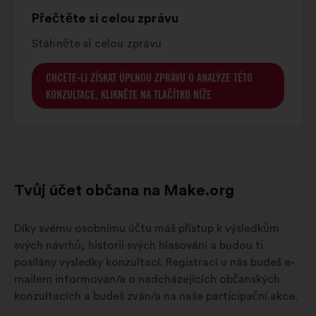
Přečtěte si celou zprávu
Stáhněte si celou zprávu
CHCETE-LI ZÍSKAT ÚPLNOU ZPRÁVU O ANALÝZE TÉTO
KONZULTACE, KLIKNĚTE NA TLAČÍTKO NÍŽE
Tvůj účet občana na Make.org
Díky svému osobnímu účtu máš přístup k výsledkům
svých návrhů, historii svých hlasování a budou ti
posílány výsledky konzultací. Registrací u nás budeš e-
mailem informován/a o nadcházejících občanských
konzultacích a budeš zván/a na naše participační akce.