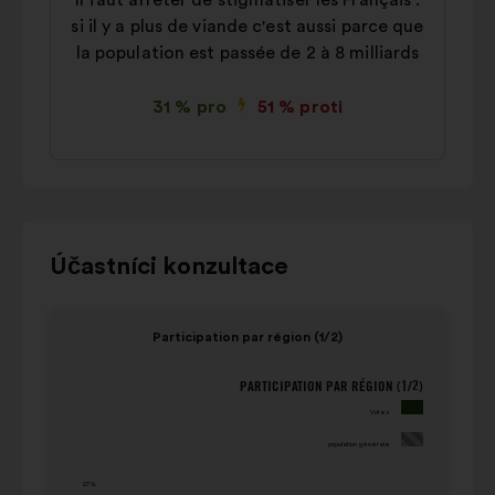
Il faut arrêter de stigmatiser les Français :
si il y a plus de viande c'est aussi parce que
la population est passée de 2 à 8 milliards
31 % pro
51 % proti
Pomocí
Účastníci konzultace
ovládacích
tlačítek,
Prvek
Prvek
Participation par région (1/2)
šipek
1
2
„doleva“
z
z
PARTICIPATION PAR RÉGION (1/2)
Participation par région (1/2)
a
4
4
Votes
„doprava“
population
Votes
nebo
générale
population générale
(hodnota
klávesy
(hodnota
v
27%