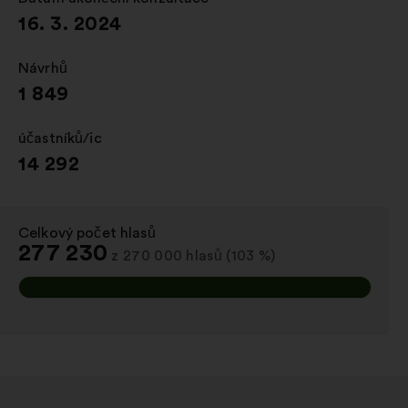
16. 3. 2024
Návrhů
:
1 849
účastníků/ic
:
14 292
Celkový počet hlasů
:
277 230
z 270 000 hlasů (103 %)