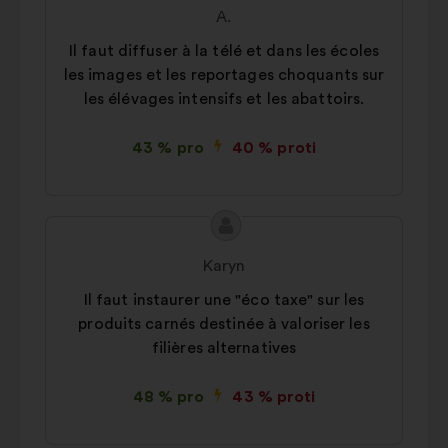
návrhu:
A.
Il faut diffuser à la télé et dans les écoles
les images et les reportages choquants sur
les élévages intensifs et les abattoirs.
43 % pro
40 % proti
Obsah
Návrh:
návrhu:
Karyn
Il faut instaurer une "éco taxe" sur les
produits carnés destinée à valoriser les
filières alternatives
48 % pro
43 % proti