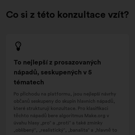
Co si z této konzultace vzít?
To nejlepší z prosazovaných
nápadů, seskupených v 5
tématech
Po příchodu na platformu, jsou nejlepší návrhy
občanů seskupeny do skupin hlavních nápadů,
které strukturují konzultace. Pro klasifikaci
těchto nápadů bere algoritmus Make.org v
úvahu hlasy „pro“ a „proti“ a také zmínky
„oblíbený“, „realistický“, „banalita“ a „hlavně to