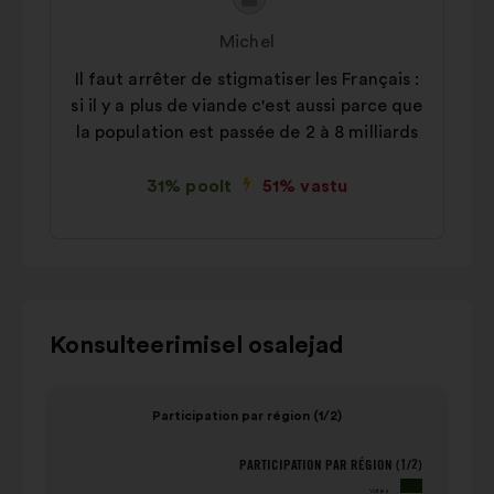
Ettepaneku
Ettepaneku
sisu:
esitaja:
Michel
Il faut arrêter de stigmatiser les Français :
si il y a plus de viande c'est aussi parce que
la population est passée de 2 à 8 milliards
31% poolt
51% vastu
Kasutage
Konsulteerimisel osalejad
alloleva
karusselliga
Element
Eleme
Participation par région (1/2)
suhtlemiseks
1
2
klaviatuuri
/
/
PARTICIPATION PAR RÉGION (1/2)
Participation par région (1/2)
juhtnuppe,
4
4
Votes