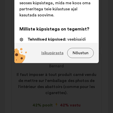
seoses küpsistega, mida me koos oma
Il faut que la nourriture végétale arrête de
partneritega teie külastuse ajal
copier l’alimentation à base de viande pour
kasutada soovime.
devenir attirante : steak de quinoa,
mergez végé…
Milliste küpsistega on tegemist?
43% poolt
43% vastu
Tehnilised küpsised:
veebisaidi
toimimiseks vajalikud küpsised
Isikupärasta
Nõustun
Eelistusküpsised:
küpsised
Ettepaneku
Ettepaneku
veebisaidil liikumise kogemuse
sisu:
esitaja:
parandamiseks
Bernard
Il faut imposer à tout produit carné vendu
Statistikaküpsised:
küpsised meie
de mettre sur l'emballage des photos de
kodanikega konsulteerimiste
l'intérieur des abattoirs (comme pour les
analüüsimise rikastamiseks
koondatud viisil
cigarettes).
Sotsiaalvõrgustikud:
küpsised, mis
42% poolt
42% vastu
aitavad meil sotsiaalvõrgustike abil