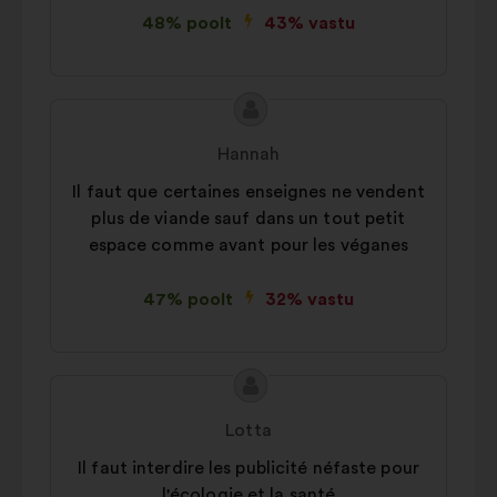
48% poolt
43% vastu
Ettepaneku
Ettepaneku
sisu:
esitaja:
Hannah
Il faut que certaines enseignes ne vendent
plus de viande sauf dans un tout petit
espace comme avant pour les véganes
47% poolt
32% vastu
Ettepaneku
Ettepaneku
sisu:
esitaja:
Lotta
Il faut interdire les publicité néfaste pour
l'écologie et la santé