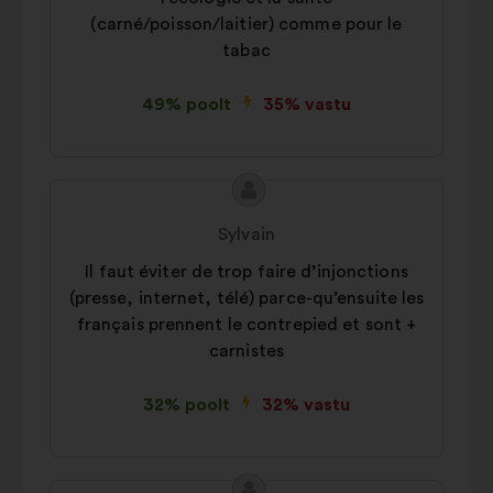
(carné/poisson/laitier) comme pour le
tabac
49% poolt
35% vastu
Ettepaneku
Ettepaneku
sisu:
esitaja:
Sylvain
Il faut éviter de trop faire d’injonctions
(presse, internet, télé) parce-qu’ensuite les
français prennent le contrepied et sont +
carnistes
32% poolt
32% vastu