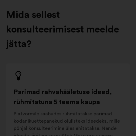
Mida sellest
konsulteerimisest meelde
jätta?
Parimad rahvahääletuse ideed,
rühmitatuna 5 teema kaupa
Platvormile saabudes rühmitatakse parimad
kodanikuettepanekud olulisteks ideedeks, mille
põhjal konsulteerimine üles ehitatakse. Nende
ideede liigitamiseks võtab Make.org arvesse