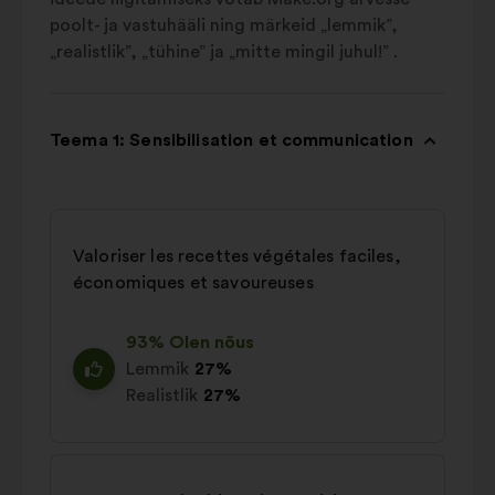
poolt- ja vastuhääli ning märkeid „lemmik”,
„realistlik”, „tühine” ja „mitte mingil juhul!” .
Teema 1: Sensibilisation et communication
Valoriser les recettes végétales faciles,
économiques et savoureuses
93% Olen nõus
Lemmik
27%
Realistlik
27%