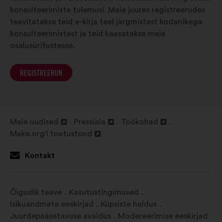
konsulteerimiste tulemusi. Meie juures registreerudes
teavitatakse teid e-kirja teel järgmistest kodanikega
konsulteerimistest ja teid kaasatakse meie
osalusüritustesse.
REGISTREERUN
Meie uudised
Pressiala
Töökohad
Avamine
Avamine
Avamine
Make.org‘i toetusfond
uuel
Avamine
uuel
uuel
vahelehel
uuel
vahelehel
vahelehel
Kontakt
vahelehel
Õiguslik teave
Kasutustingimused
Isikuandmete eeskirjad
Küpsiste haldus
Juurdepääsetavuse avaldus
Modereerimise eeskirjad