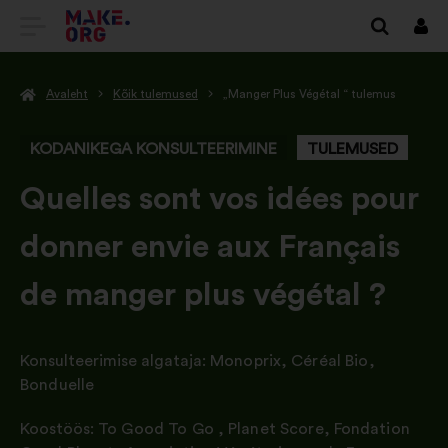
SAIDI
Logi
siss
MAKE.ORG
Avaleht
Kõik tulemused
„Manger Plus Végétal “ tulemus
AVALEHELE
KODANIKEGA KONSULTEERIMINE
TULEMUSED
-
Quelles sont vos idées pour
donner envie aux Français
de manger plus végétal ?
Konsulteerimise algataja:
Monoprix
,
Céréal Bio
,
Bonduelle
Koostöös:
To Good To Go
,
Planet Score
,
Fondation