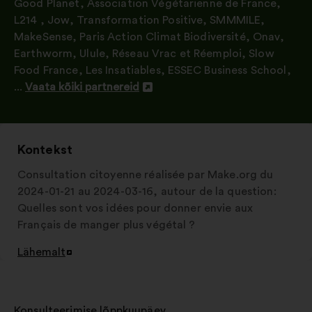
Good Planet
,
Association Végétarienne de France
,
L214
,
Jow
,
Transformation Positive
,
SMMMILE
,
MakeSense
,
Paris Action Climat Biodiversité
,
Onav
,
Earthworm
,
Ulule
,
Réseau Vrac et Réemploi
,
Slow
Food France
,
Les Insatiables
,
ESSEC Business School
,
...
Vaata kõiki partnereid
Avamine
uuel
vahelehel
Kontekst
Consultation citoyenne réalisée par Make.org du
2024-01-21 au 2024-03-16, autour de la question:
Quelles sont vos idées pour donner envie aux
Français de manger plus végétal ?
Lähemalt
Avamine
uuel
vahelehel
Konsulteerimise lõppkuupäev
: