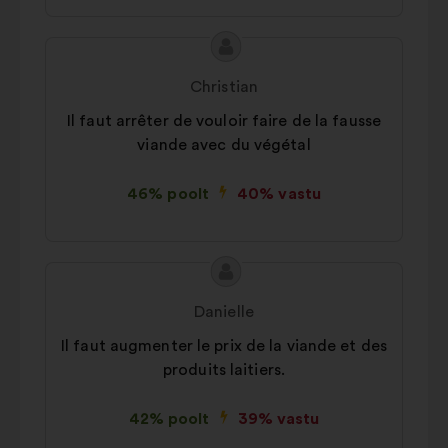
oma mõju optimeerida
Ettepaneku
Ettepaneku
sisu:
esitaja:
Christian
Il faut arrêter de vouloir faire de la fausse
viande avec du végétal
46% poolt
40% vastu
Ettepaneku
Ettepaneku
sisu:
esitaja:
Danielle
Il faut augmenter le prix de la viande et des
produits laitiers.
42% poolt
39% vastu