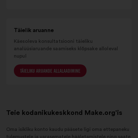
d'azur
Grand est
6%
8%
Täielik aruanne
Käesoleva konsultatsiooni täieliku
analüüsiaruande saamiseks klõpsake alloleval
nupul
TÄIELIKU ARUANDE ALLALAADIMINE
Teie kodanikukeskkond Make.org’is
Oma isikliku konto kaudu pääsete ligi oma ettepaneku
tulemustele ja varasematele hääletamistele ning saate