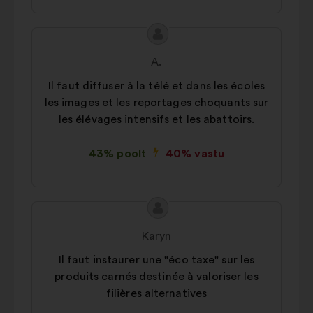
Ettepaneku
Ettepaneku
sisu:
esitaja:
A.
Il faut diffuser à la télé et dans les écoles
les images et les reportages choquants sur
les élévages intensifs et les abattoirs.
43% poolt
40% vastu
Ettepaneku
Ettepaneku
sisu:
esitaja:
Karyn
Il faut instaurer une "éco taxe" sur les
produits carnés destinée à valoriser les
filières alternatives