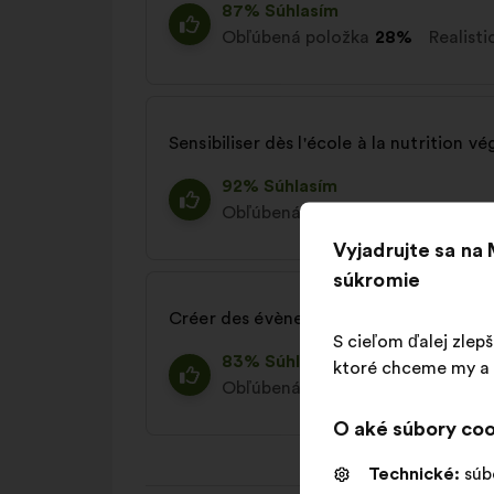
87% Súhlasím
Obľúbená položka
28%
Realisti
Sensibiliser dès l'école à la nutrition v
92% Súhlasím
Obľúbená položka
28%
Realisti
Vyjadrujte sa na
súkromie
Créer des évènements et campagnes po
S cieľom ďalej zlep
83% Súhlasím
ktoré chceme my a n
Obľúbená položka
17%
Realisti
O aké súbory coo
Technické:
súb