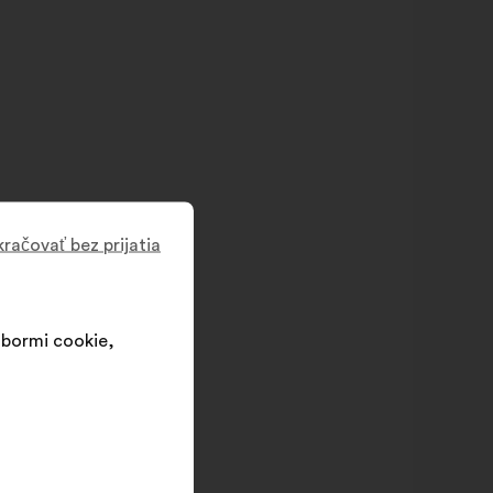
račovať bez prijatia
súbormi cookie,