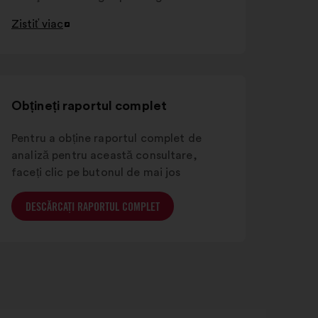
Zistiť viac
Otvorenie
na
novej
karte
Obțineți raportul complet
Pentru a obține raportul complet de
analiză pentru această consultare,
faceți clic pe butonul de mai jos
DESCĂRCAȚI RAPORTUL COMPLET