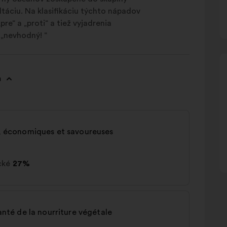
táciu. Na klasifikáciu týchto nápadov
re“ a „proti“ a tiež vyjadrenia
 „nevhodný! “
n
es, économiques et savoureuses
cké
27%
santé de la nourriture végétale