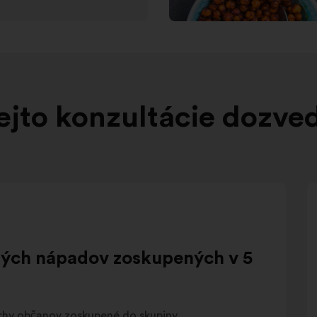
ejto konzultácie dozve
aných nápadov zoskupených v 5
vrhy občanov zoskupené do skupiny