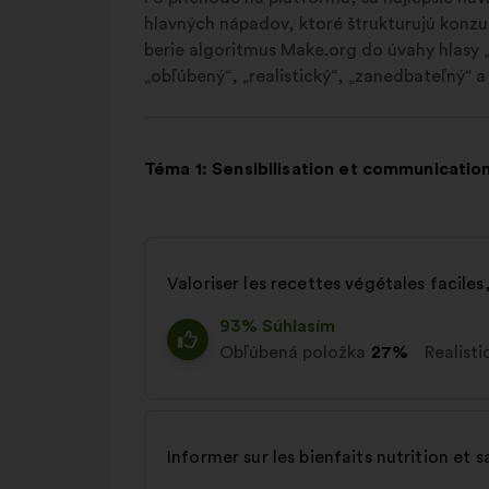
hlavných nápadov, ktoré štrukturujú konzul
berie algoritmus Make.org do úvahy hlasy „p
„obľúbený“, „realistický“, „zanedbateľný“ a
Téma 1: Sensibilisation et communicatio
Valoriser les recettes végétales facil
93% Súhlasím
Obľúbená položka
27%
Realisti
Informer sur les bienfaits nutrition et 