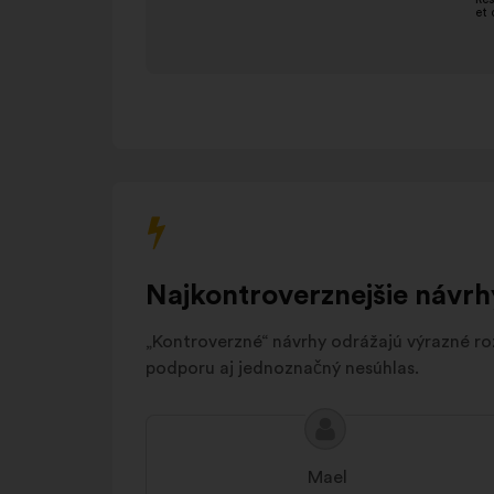
Recettes
10%
Politiques et
9%
subventions
Santé
9%
Droits des
8%
animaux
Engagement
7%
écologique
Autres
3%
Najkontroverznejšie návrh
„Kontroverzné“ návrhy odrážajú výrazné roz
podporu aj jednoznačný nesúhlas.
Obsah
Návrh:
návrhu:
Mael