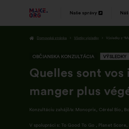
PREJSŤ
Naše správy
Náš
Otvorenie
Otv
NA
na
na
DOMOVSKÚ
Domovská stránka
Všetky výsledky
Výsledky z "Ma
novej
nov
STRÁNKU
karte
kar
MAKE.ORG
OBČIANSKA KONZULTÁCIA
VÝSLEDKY
-
Quelles sont vos 
manger plus végé
Konzultáciu zahájil/a:
Monoprix
,
Céréal Bio
,
Bo
V spolupráci s:
To Good To Go
,
Planet Score
,