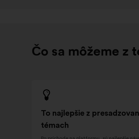
Čo sa môžeme z t
To najlepšie z presadzov
témach
Po príchode na platformu, sú najlepšie ná