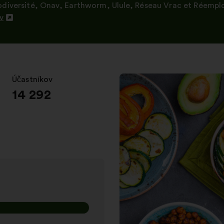
odiversité
,
Onav
,
Earthworm
,
Ulule
,
Réseau Vrac et Réempl
v
Účastníkov
:
14 292