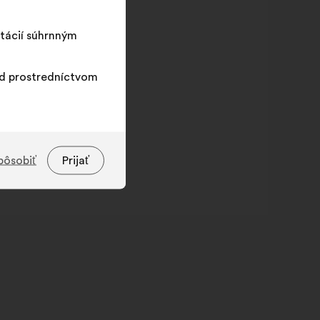
tácií súhrnným
ad prostredníctvom
pôsobiť
Prijať