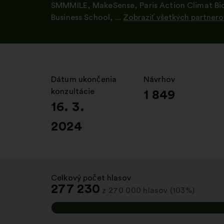
SMMMILE
,
MakeSense
,
Paris Action Climat Bi
Business School
, ...
Zobraziť všetkých partnero
Otvorenie
na
novej
karte
Dátum ukončenia
:
Návrhov
:
konzultácie
1 849
16. 3.
2024
Celkový počet hlasov
:
277 230
z 270 000 hlasov (103%)