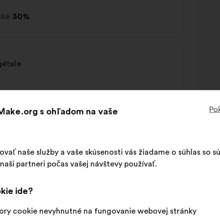
cké
30%
égétale
cké
27%
Pok
 Make.org s ohľadom na vaše
ur faire decouvrir le manger végétal
šovať naše služby a vaše skúsenosti vás žiadame o súhlas so 
aši partneri počas vašej návštevy používať.
cké
28%
kie ide?
ory cookie nevyhnutné na fungovanie webovej stránky