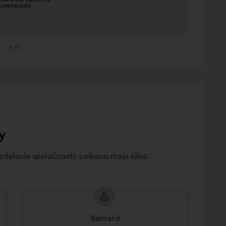
1
/ 1
y
delenie spoločnosti: celkovo majú silnú
Obsah
Návrh:
návrhu:
Bernard