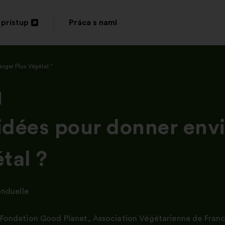
 prístup
Práca s nami
orenie
nger Plus Végétal “
ej
te
idées pour donner envi
tal ?
nduelle
Fondation Good Planet
,
Association Végétarienne de Fran