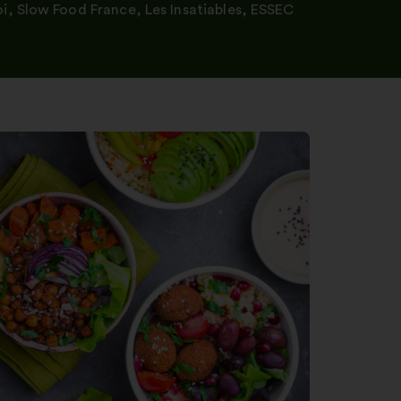
poľa
oi
,
Slow Food France
,
Les Insatiables
,
ESSEC
a
klikni
na
tlačidlo
„Hľadať“.