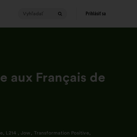
Vyhľadať
Ak
Prihlásiť sa
Vyhľadať
chcete
vykonať
vyhľadávanie,
vaša
požiadavka
musí
mať
od
e aux Français de
3
do
140
znakov.
Zadajte
ich
do
vyhľadávacieho
ce
,
L214
,
Jow
,
Transformation Positive
,