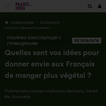
ПЕРЕЙТИ
Вхі
НА
Головна сторінка
Усі результати
ГОЛОВНУ
Результати «Manger Plus Végétal »
СТОРІНКУ
ПУБЛІЧНА КОНСУЛЬТАЦІЯ З
РЕЗУЛЬТАТИ
MAKE.ORG
ГРОМАДЯНАМИ
-
Quelles sont vos idées pour
donner envie aux Français
de manger plus végétal ?
Публічна консультація ініційована:
Monoprix
,
Céréal
Bio
,
Bonduelle