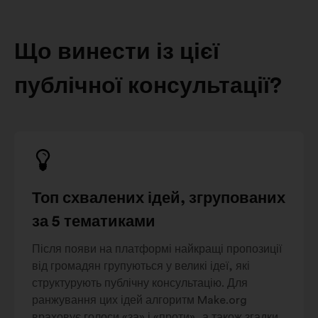
Що винести із цієї
публічної консультації?
Топ схвалених ідей, згрупованих
за 5 тематиками
Після появи на платформі найкращі пропозиції
від громадян групуються у великі ідеї, які
структурують публічну консультацію. Для
ранжування цих ідей алгоритм Make.org
враховує голоси «за» і «проти», а також згадки