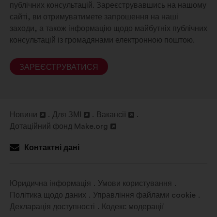
публічних консультацій. Зареєструвавшись на нашому
сайті, ви отримуватимете запрошення на наші
заходи, а також інформацію щодо майбутніх публічних
консультацій із громадянами електронною поштою.
ЗАРЕЄСТРУВАТИСЯ
Новини
Для ЗМІ
Вакансії
Відкрити
Відкрити
Відкрити
Дотаційний фонд Make.org
в
Відкрити
в
в
новій
в
новій
новій
Контактні дані
вкладці
новій
вкладці
вкладці
вкладці
Юридична інформація
Умови користування
Політика щодо даних
Управління файлами cookie
Декларація доступності
Кодекс модерації