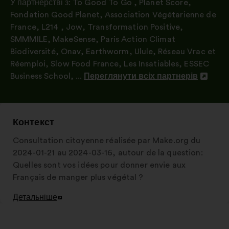
У партнерстві з:
To Good To Go
,
Planet Score
,
Fondation Good Planet
,
Association Végétarienne de
France
,
L214
,
Jow
,
Transformation Positive
,
SMMMILE
,
MakeSense
,
Paris Action Climat
Biodiversité
,
Onav
,
Earthworm
,
Ulule
,
Réseau Vrac et
Réemploi
,
Slow Food France
,
Les Insatiables
,
ESSEC
Business School
, ...
Переглянути всіх партнерів
Відкрити
в
новій
вкладці
Контекст
Consultation citoyenne réalisée par Make.org du
2024-01-21 au 2024-03-16, autour de la question:
Quelles sont vos idées pour donner envie aux
Français de manger plus végétal ?
Детальніше
Відкрити
в
новій