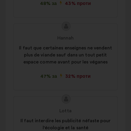
48% за
43% проти
Зміст
Пропозиція
пропозиції:
від:
Hannah
Il faut que certaines enseignes ne vendent
plus de viande sauf dans un tout petit
espace comme avant pour les véganes
47% за
32% проти
Зміст
Пропозиція
пропозиції:
від:
Lotta
Il faut interdire les publicité néfaste pour
l'écologie et la santé