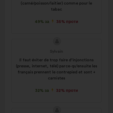
(carné/poisson/laitier) comme pour le
tabac
49% за
35% проти
Зміст
Пропозиція
пропозиції:
від:
Sylvain
Il faut éviter de trop faire d’injonctions
(presse, internet, télé) parce-qu’ensuite les
français prennent le contrepied et sont +
carnistes
32% за
32% проти
Зміст
Пропозиція