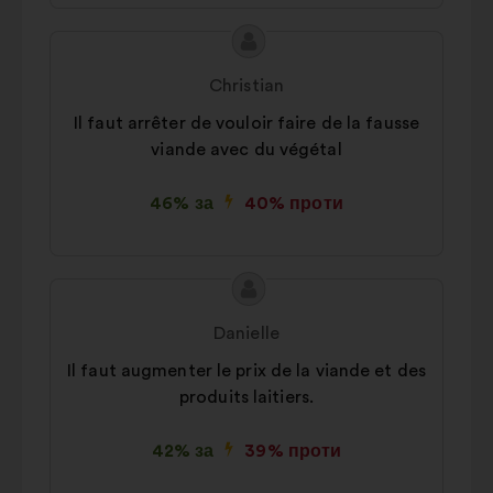
вигляді
Зміст
Пропозиція
Соціальні мережі:
файли cookie,
пропозиції:
від:
що допомагають нам оптимізувати
Christian
наш вплив через соціальні мережі
Il faut arrêter de vouloir faire de la fausse
viande avec du végétal
46% за
40% проти
Зміст
Пропозиція
пропозиції:
від:
Danielle
Il faut augmenter le prix de la viande et des
produits laitiers.
42% за
39% проти