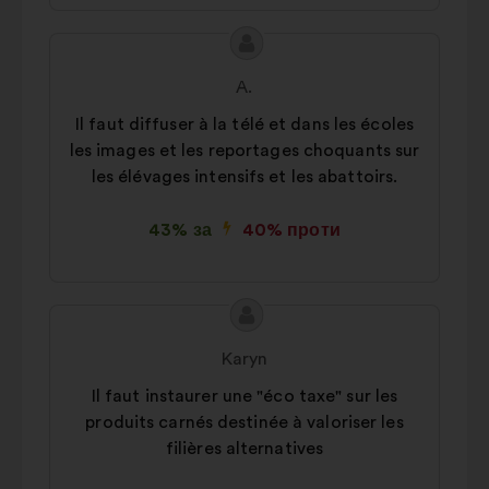
Зміст
Пропозиція
пропозиції:
від:
A.
Il faut diffuser à la télé et dans les écoles
les images et les reportages choquants sur
les élévages intensifs et les abattoirs.
43% за
40% проти
Зміст
Пропозиція
пропозиції:
від:
Karyn
Il faut instaurer une "éco taxe" sur les
produits carnés destinée à valoriser les
filières alternatives