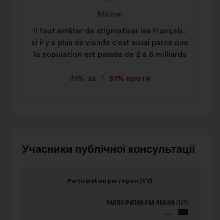
пропозиції:
від:
Michel
Il faut arrêter de stigmatiser les Français :
si il y a plus de viande c'est aussi parce que
la population est passée de 2 à 8 milliards
31% за
51% проти
Для
Учасники публічної консультації
взаємодії
з
Елемент
Елем
Participation par région (1/2)
каруселлю
1
2
нижче
з
з
PARTICIPATION PAR RÉGION (1/2)
Participation par région (1/2)
використовуйте
4
4
Votes
кнопки
population