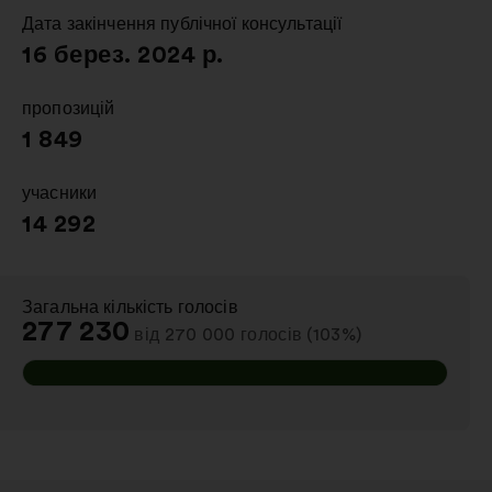
вкладці
Дата закінчення публічної консультації
:
16 берез. 2024 р.
пропозицій
:
1 849
учасники
:
14 292
Загальна кількість голосів
:
277 230
від 270 000 голосів (103%)