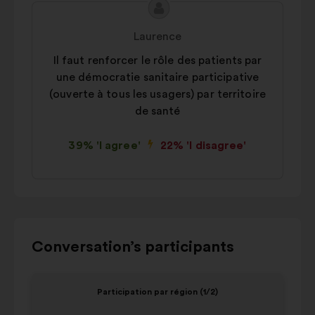
Proposal
Proposal
content
from:
Laurence
Il faut renforcer le rôle des patients par
une démocratie sanitaire participative
(ouverte à tous les usagers) par territoire
de santé
39% 'I agree'
22% 'I disagree'
Use
Conversation’s participants
the
control
Item
Item
Participation par région (1/2)
buttons,
1
2
the