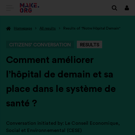
GO
Log
in
TO
Homepage
All results
Results of "Notre Hôpital Demain"
THE
MAKE.ORG
CITIZENS’ CONVERSATION
RESULTS
WEBSITE
-
Comment améliorer
l’hôpital de demain et sa
place dans le système de
santé ?
Conversation initiated by:
Le Conseil Economique,
Social et Environnemental (CESE)