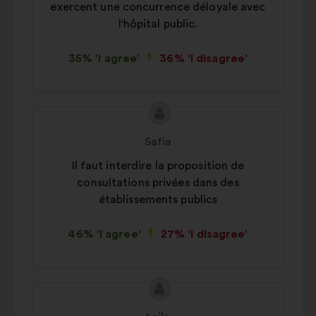
exercent une concurrence déloyale avec
l'hôpital public.
35% 'I agree'
36% 'I disagree'
Proposal
Proposal
content
from:
Safia
Il faut interdire la proposition de
consultations privées dans des
établissements publics
46% 'I agree'
27% 'I disagree'
Proposal
Proposal
content
from: