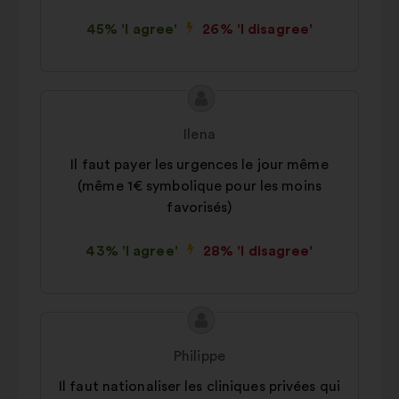
45% 'I agree'
26% 'I disagree'
Proposal
Proposal
content
from:
Ilena
Il faut payer les urgences le jour même
(même 1€ symbolique pour les moins
favorisés)
43% 'I agree'
28% 'I disagree'
Proposal
Proposal
content
from:
Philippe
Il faut nationaliser les cliniques privées qui