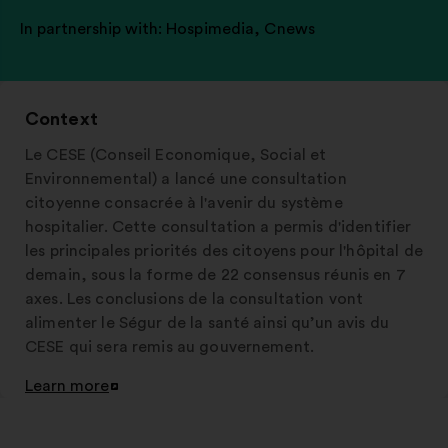
In partnership with:
Hospimedia
,
Cnews
Context
Le CESE (Conseil Economique, Social et
Environnemental) a lancé une consultation
citoyenne consacrée à l'avenir du système
hospitalier. Cette consultation a permis d'identifier
les principales priorités des citoyens pour l'hôpital de
demain, sous la forme de 22 consensus réunis en 7
axes. Les conclusions de la consultation vont
alimenter le Ségur de la santé ainsi qu’un avis du
CESE qui sera remis au gouvernement.
Learn more
Open
in
a