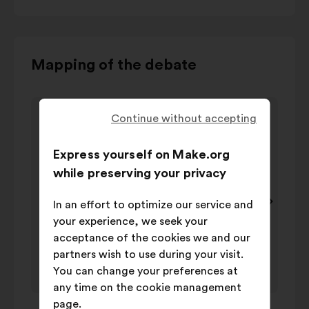
Use
Mapping of the debate
the
control
Item
Item
buttons,
Thèmes plébiscités
Continue without accepting
1
2
the
Thèmes plébiscités
of
of
"left"
Value in
Express yourself on Make.org
3
3
Name
Na
and
percentage
while preserving your privacy
"right"
Carrières,
Fav
arrows
rémunération
dé
In an effort to optimize our service and
29%
and
et conditions
Lim
your experience, we seek your
the
de travail
ré
acceptance of the cookies we and our
tab
Valeurs et
ar
partners wish to use during your visit.
key
grandes
16%
You can change your preferences at
Ob
on
orientations
any time on the cookie management
im
your
page.
Effectifs et
1
/ 3
Int