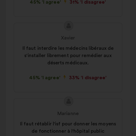
45% 'I agree'
31% 'I disagree'
Proposal
Proposal
content
from:
Xavier
Il faut interdire les médecins libéraux de
s'installer librement pour remédier aux
déserts médicaux.
45% 'I agree'
33% 'I disagree'
Proposal
Proposal
content
from:
Marianne
Il faut rétablir l'isf pour donner les moyens
de fonctionner à l'hôpital public