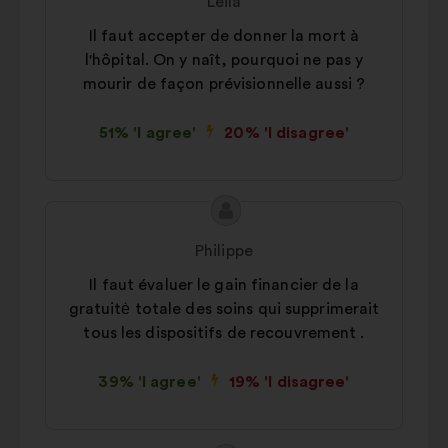
Leila
Il faut accepter de donner la mort à
l'hôpital. On y naît, pourquoi ne pas y
mourir de façon prévisionnelle aussi ?
51% 'I agree'
20% 'I disagree'
Proposal
Proposal
content
from:
Philippe
Il faut évaluer le gain financier de la
gratuitė totale des soins qui supprimerait
tous les dispositifs de recouvrement .
39% 'I agree'
19% 'I disagree'