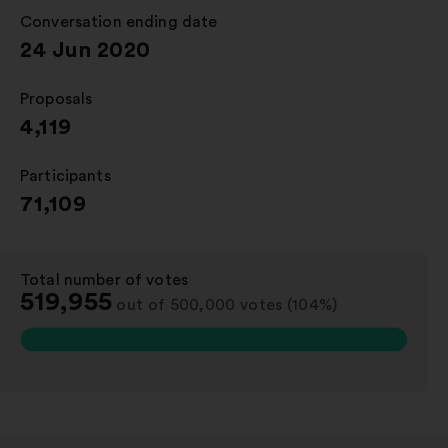
new
Conversation ending date
:
window
24 Jun 2020
Proposals
:
4,119
Participants
:
71,109
Total number of votes
:
519,955
out of 500,000 votes (104%)