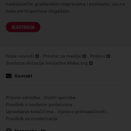
nadolazećim građanskim raspravama i pozivamo vas na
naše participativne događaje.
REGISTRACIJA
Naše novosti
Prostor za medije
Poslovi
Otvori
Otvori
Otvori
Sredstva dotacije inicijative Make.org
u
Otvori
u
u
novoj
u
novoj
novoj
Kontakt
kartici
novoj
kartici
kartici
kartici
Pravne odredbe
Uvjeti uporabe
Pravilnik o osobnim podatcima
Upravljanje kolačićima
Izjava o pristupačnosti
Pravilnik za moderiranje
•