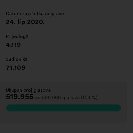
novoj
kartici
Datum završetka rasprave
:
24. lip 2020.
Prijedlogā
:
4.119
Sudionikā
:
71.109
Ukupan broj glasova
:
519.955
od 500.000 glasova (104 %)