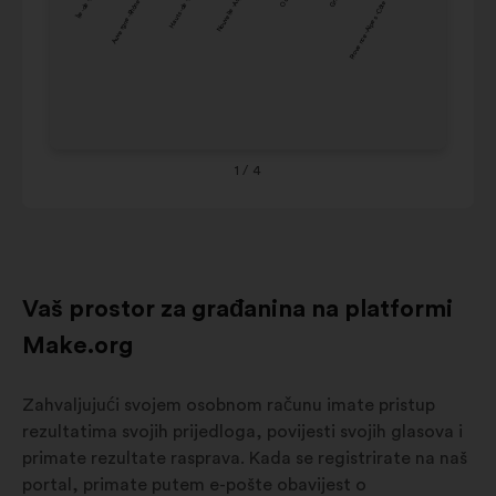
Auvergne-Rhône-Alpes
Hauts-de-France
Nouvelle-Aquitaine
Provence-Alpes-Côte-d-Azur
Pays-de-la-Loi
4%
9%
France
Co
Nouvelle-
Ce
9%
9%
Aquitaine
de
Occitanie
9%
9%
Ou
Grand-Est
9%
8%
Co
Provence-
1
/ 4
Alpes-
8%
7%
Côte-d-
Azur
Vaš prostor za građanina na platformi
Make.org
Zahvaljujući svojem osobnom računu imate pristup
rezultatima svojih prijedloga, povijesti svojih glasova i
primate rezultate rasprava. Kada se registrirate na naš
portal, primate putem e-pošte obavijest o