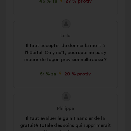
46 % za
27 % protiv
Sadržaj
Prijedlog
prijedloga:
korisnika:
Leila
Il faut accepter de donner la mort à
l'hôpital. On y naît, pourquoi ne pas y
mourir de façon prévisionnelle aussi ?
51 % za
20 % protiv
Sadržaj
Prijedlog
prijedloga:
korisnika:
Philippe
Il faut évaluer le gain financier de la
gratuitė totale des soins qui supprimerait