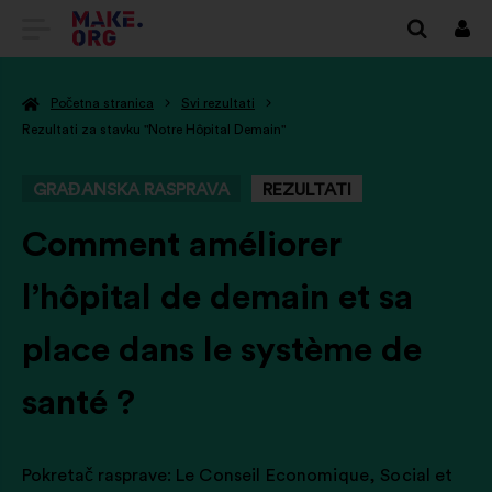
IDI
Prij
NA
Početna stranica
Svi rezultati
POČETNU
Rezultati za stavku "Notre Hôpital Demain"
STRANICU
GRAĐANSKA RASPRAVA
REZULTATI
PLATFORME
MAKE.ORG
-
Comment améliorer
l’hôpital de demain et sa
place dans le système de
santé ?
Pokretač rasprave:
Le Conseil Economique, Social et