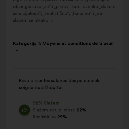
obzir glasove „za” i „protiv” kao i oznake „slažem
se u cijelosti”, „realistično”, „banalno” i „ne
slažem se nikako! ”.
Kategorija 1: Moyens et conditions de travail
Revaloriser les salaires des personnels
soignants à l'hôpital
92% Slažem
Slažem se u cijelosti
22%
Realistično
29%