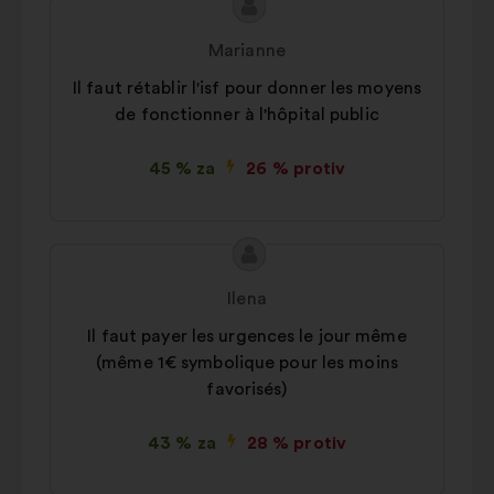
Sadržaj
Prijedlog
prijedloga:
korisnika:
Marianne
Il faut rétablir l'isf pour donner les moyens
de fonctionner à l'hôpital public
45 % za
26 % protiv
Sadržaj
Prijedlog
prijedloga:
korisnika:
Ilena
Il faut payer les urgences le jour même
(même 1€ symbolique pour les moins
favorisés)
43 % za
28 % protiv