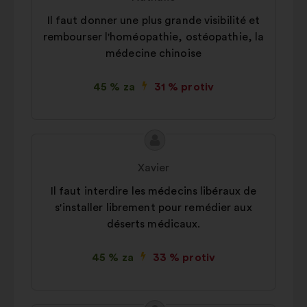
santé
Il faut donner une plus grande visibilité et
Autre
15%
rembourser l'homéopathie, ostéopathie, la
médecine chinoise
45 % za
31 % protiv
Sadržaj
Prijedlog
prijedloga:
korisnika:
Xavier
Il faut interdire les médecins libéraux de
s'installer librement pour remédier aux
déserts médicaux.
45 % za
33 % protiv