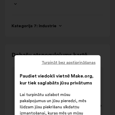
Kategorija 7: Industrie
Izmantojiet
Debašu atspoguļojums kartē
vadības
Turpināt bez apstiprināšanas
pogas,
{{Index}}
{{Inde
bultiņas
Thèmes plébiscités
Paudiet viedokli vietnē Make.org,
elements
eleme
"pa
Thèmes plébiscités
no
no
kur tiek saglabāts jūsu privātums
kreisi"
vērtība
3
3
un
izteikta
Lai turpinātu uzlabot mūsu
Uzvārds
Uz
"pa
procentuālā
pakalpojumus un jūsu pieredzi, mēs
labi"
attiecība
lūdzam jūsu piekrišanu sīkdatņu
vai
Carrières,
Fav
izmantošanai, kuras mēs un mūsu