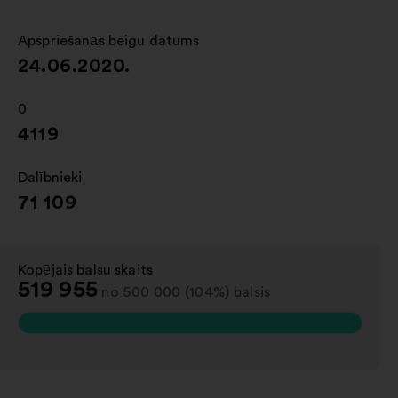
cilnē
Apspriešanās beigu datums
:
24.06.2020.
0
:
4119
Dalībnieki
:
71 109
Kopējais balsu skaits
:
519 955
no 500 000 (104%) balsis