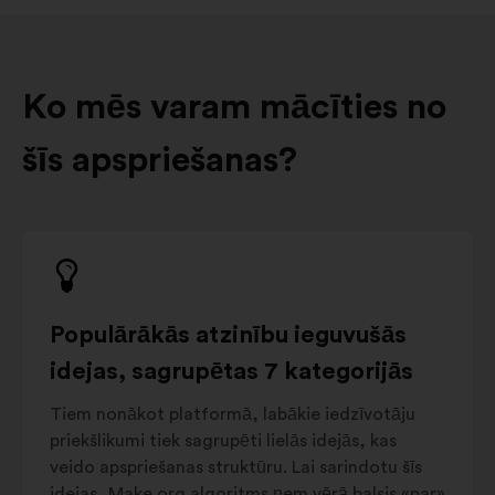
Ko mēs varam mācīties no
šīs apspriešanas?
Populārākās atzinību ieguvušās
idejas, sagrupētas 7 kategorijās
Tiem nonākot platformā, labākie iedzīvotāju
priekšlikumi tiek sagrupēti lielās idejās, kas
veido apspriešanas struktūru. Lai sarindotu šīs
idejas, Make.org algoritms ņem vērā balsis «par»