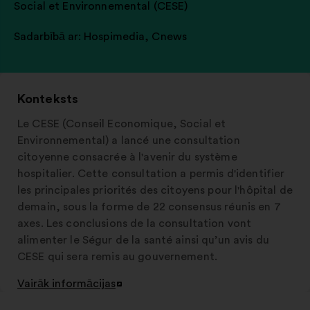
Social et Environnemental (CESE)
Sadarbībā ar:
Hospimedia
,
Cnews
Konteksts
Le CESE (Conseil Economique, Social et
Environnemental) a lancé une consultation
citoyenne consacrée à l'avenir du système
hospitalier. Cette consultation a permis d'identifier
les principales priorités des citoyens pour l'hôpital de
demain, sous la forme de 22 consensus réunis en 7
axes. Les conclusions de la consultation vont
alimenter le Ségur de la santé ainsi qu’un avis du
CESE qui sera remis au gouvernement.
Vairāk informācijas
Atvērt
jaunā