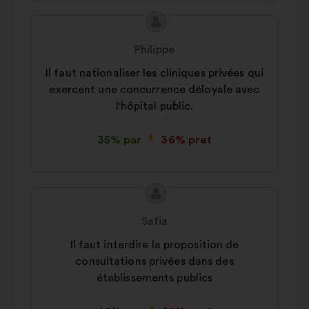
Priekšlikuma
Priekšlikumu
saturs:
iesniedza:
Philippe
Il faut nationaliser les cliniques privées qui
exercent une concurrence déloyale avec
l'hôpital public.
35% par
36% pret
Priekšlikuma
Priekšlikumu
saturs:
iesniedza:
Safia
Il faut interdire la proposition de
consultations privées dans des
établissements publics