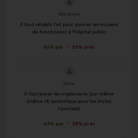
Priekšlikuma
Priekšlikumu
saturs:
iesniedza:
Marianne
Il faut rétablir l'isf pour donner les moyens
de fonctionner à l'hôpital public
45% par
26% pret
Priekšlikuma
Priekšlikumu
saturs:
iesniedza:
Ilena
Il faut payer les urgences le jour même
(même 1€ symbolique pour les moins
favorisés)
43% par
28% pret