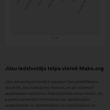
Auvergne-Rhône-Alpes
Hauts-de-France
Nouvelle-Aquitaine
Provence-Alpes-Côte-d-Azur
Pays-de-la-Loi
4%
9%
France
Co
Nouvelle-
Ce
9%
9%
Aquitaine
de
Occitanie
9%
9%
Ou
Grand-Est
9%
8%
Co
Provence-
1
/ 4
Alpes-
8%
7%
Côte-d-
Azur
Jūsu iedzīvotāja telpa vietnē Make.org
Jūsu personīgajā kontā ir pieejami jūsu priekšlikumu
rezultāti, jūsu balsojumu vēsture, un jūs saņemsit
apspriešanu rezultātus. Reģistrējoties mūsu vietnē, jūs
e-pastā saņemsiet informāciju par gaidāmajām
apspriešanām ar iedzīvotājiem un uzaicinājumu uz