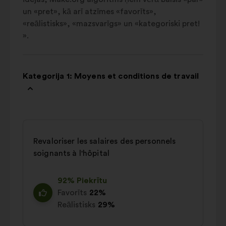
un «pret», kā arī atzīmes «favorīts»,
«reālistisks», «mazsvarīgs» un «kategoriski pret!
».
Kategorija 1: Moyens et conditions de travail
Revaloriser les salaires des personnels
soignants à l'hôpital
92% Piekrītu
Favorīts
22%
Reālistisks
29%