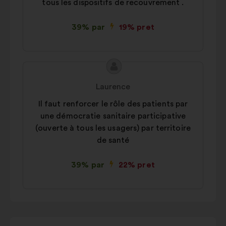
tous les dispositifs de recouvrement .
39% par
19% pret
Priekšlikuma
Priekšlikumu
saturs:
iesniedza:
Laurence
Il faut renforcer le rôle des patients par
une démocratie sanitaire participative
(ouverte à tous les usagers) par territoire
de santé
39% par
22% pret