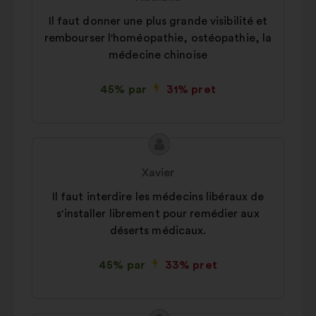
optimizēt mūsu ietekmi,
santé
Il faut donner une plus grande visibilité et
pateicoties sociālajiem tīkliem
Autre
15%
rembourser l'homéopathie, ostéopathie, la
médecine chinoise
45% par
31% pret
Priekšlikuma
Priekšlikumu
saturs:
iesniedza:
Xavier
Il faut interdire les médecins libéraux de
s'installer librement pour remédier aux
déserts médicaux.
45% par
33% pret