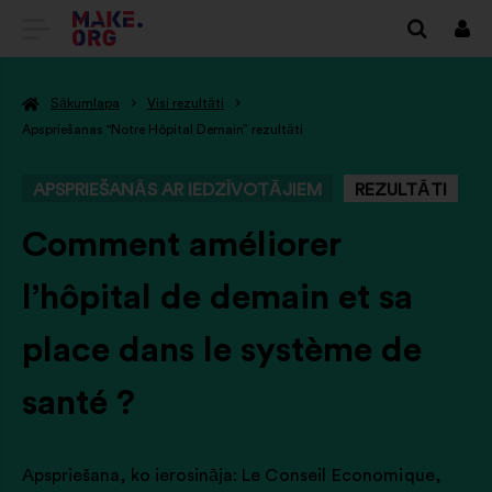
DOTIES
Piet
UZ
Sākumlapa
Visi rezultāti
VIETNES
Apspriešanas "Notre Hôpital Demain” rezultāti
MAKE.ORG
APSPRIEŠANĀS AR IEDZĪVOTĀJIEM
REZULTĀTI
SĀKUMLAPU
-
Comment améliorer
l’hôpital de demain et sa
place dans le système de
santé ?
Apspriešana, ko ierosināja:
Le Conseil Economique,