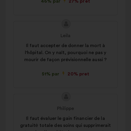
46% par
27% pret
Priekšlikuma
Priekšlikumu
saturs:
iesniedza:
Leila
Il faut accepter de donner la mort à
l'hôpital. On y naît, pourquoi ne pas y
mourir de façon prévisionnelle aussi ?
51% par
20% pret
Priekšlikuma
Priekšlikumu
saturs:
iesniedza:
Philippe
Il faut évaluer le gain financier de la
gratuitė totale des soins qui supprimerait