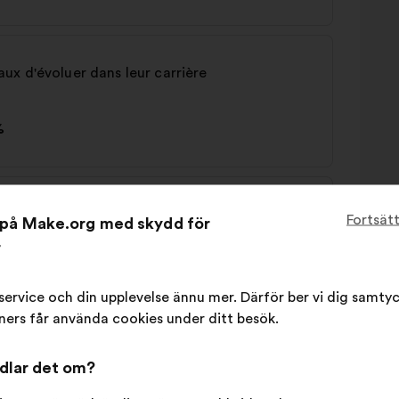
x d'évoluer dans leur carrière
%
tients par soignant
Fortsät
t på Make.org med skydd för
r
%
r service och din upplevelse ännu mer. Därför ber vi dig samtyck
ers får använda cookies under ditt besök.
l des professionnels de santé à l'hôpital
ndlar det om?