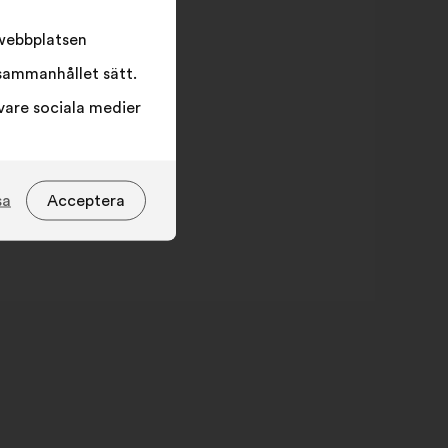
 webbplatsen
sammanhållet sätt.
vare sociala medier
sa
Acceptera