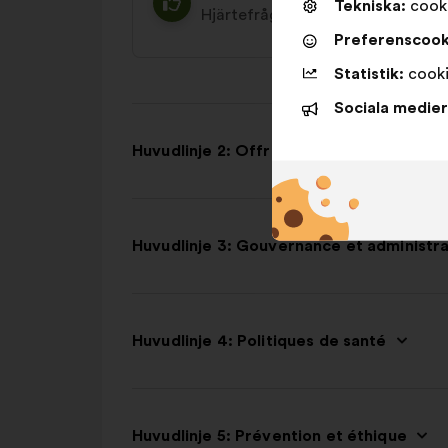
Tekniska:
cooki
Hjärtefråga
19%
Realistiskt
24
Preferenscook
Statistik:
cooki
Sociala medier
Huvudlinje 2: Offre de soins
Huvudlinje 3: Gouvernance et administra
Huvudlinje 4: Politiques de santé
Huvudlinje 5: Prévention et éthique