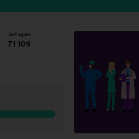
Deltagare
:
71 109