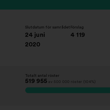
Slutdatum för samrådet
:
Förslag
:
24 juni
4 119
2020
Totalt antal röster
:
519 955
av 500 000 röster (104%)