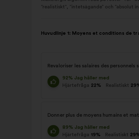
”realistiskt”, ”intetsägande” och ”absolut int
Huvudlinje 1: Moyens et conditions de tr
Revaloriser les salaires des personnels s
92% Jag håller med
Hjärtefråga
22%
Realistiskt
29
Donner plus de moyens humains et maté
89% Jag håller med
Hjärtefråga
19%
Realistiskt
29