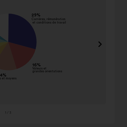
Favoris
dévelo
Limiter
réduir
arrête
Oblige
impose
Interdi
sancti
Sensibi
commu
1
/ 3