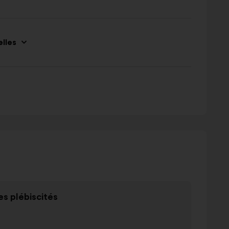
elles
Objekt
s plébiscités
2
Solut
av
3
Efter