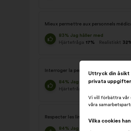
Mieux permettre aux personnels médicau
83% Jag håller med
Hjärtefråga
17%
Realistiskt
32
Interroger la pertinence du ratio de pa
Uttryck din åsik
privata uppgifte
84% Jag håller med
Hjärtefråga
19%
Realistiskt
28
Vi vill förbättra vå
våra samarbetspartn
Respecter les limites de temps de travai
Vilka cookies ha
84% Jag håller med