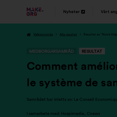
GÅ
Nyheter
Vårt an
Öppna
Öppna
TILL
i
i
FÖRSTASIDAN
Välkomstsida
Alla resultat
Resultat av ”Notre Hôp
en
en
FÖR
ny
ny
MAKE.ORG
MEDBORGARSAMRÅD
RESULTAT
flik
flik
-
Comment améliore
le système de san
Samrådet har inletts av:
Le Conseil Economiqu
I samarbete med:
Hospimedia
,
Cnews