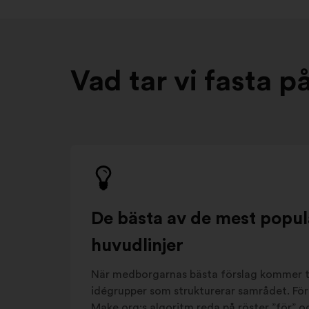
Vad tar vi fasta p
De bästa av de mest popul
huvudlinjer
När medborgarnas bästa förslag kommer ti
idégrupper som strukturerar samrådet. För 
Make.org:s algoritm reda på röster ”för”