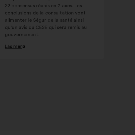
22 consensus réunis en 7 axes. Les
conclusions de la consultation vont
alimenter le Ségur de la santé ainsi
qu’un avis du CESE qui sera remis au
gouvernement.
Läs mer
Öppna
i
en
ny
flik