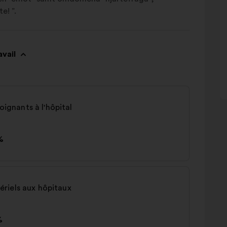
e! ”.
avail
oignants à l'hôpital
%
riels aux hôpitaux
%