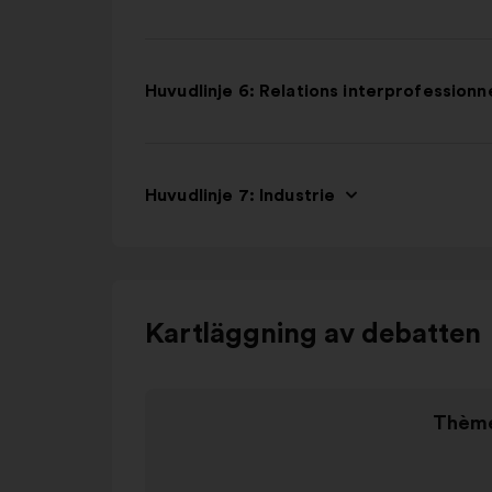
Huvudlinje 6: Relations interprofessionn
Huvudlinje 7: Industrie
Använd
Kartläggning av debatten
kontrollknapparna,
pilarna
Objekt
”vänster”
Thème
1
och
Thèmes plébiscités
av
”höger”
värde i
3
eller
Efternamn