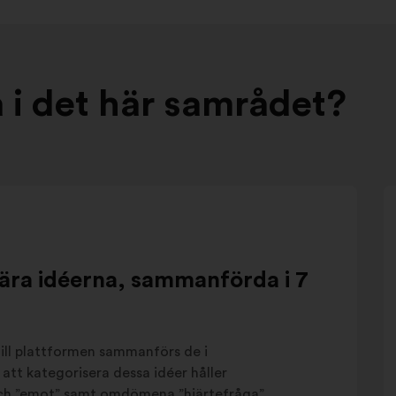
å i det här samrådet?
ära idéerna, sammanförda i 7
ll plattformen sammanförs de i
att kategorisera dessa idéer håller
 och ”emot” samt omdömena ”hjärtefråga”,