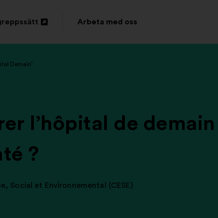
greppssätt
Arbeta med oss
ital Demain”
r l’hôpital de demain 
té ?
e, Social et Environnemental (CESE)