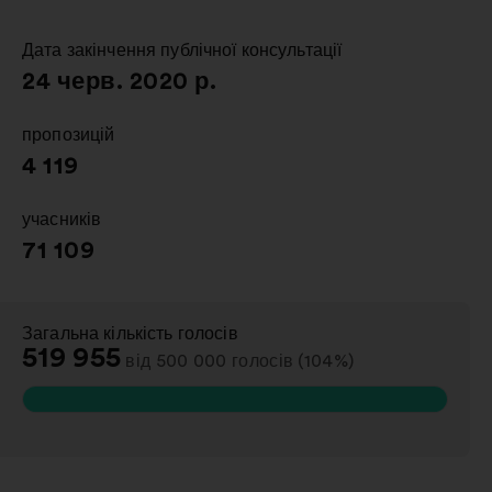
новій
вкладці
Дата закінчення публічної консультації
:
24 черв. 2020 р.
пропозицій
:
4 119
учасників
:
71 109
Загальна кількість голосів
:
519 955
від 500 000 голосів (104%)