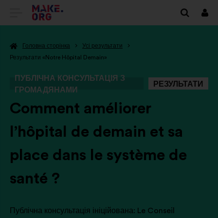
ПЕРЕЙТИ
Вхі
НА
Головна сторінка
Усі результати
ГОЛОВНУ
Результати «Notre Hôpital Demain»
СТОРІНКУ
ПУБЛІЧНА КОНСУЛЬТАЦІЯ З
РЕЗУЛЬТАТИ
MAKE.ORG
ГРОМАДЯНАМИ
-
Comment améliorer
l’hôpital de demain et sa
place dans le système de
santé ?
Публічна консультація ініційована:
Le Conseil