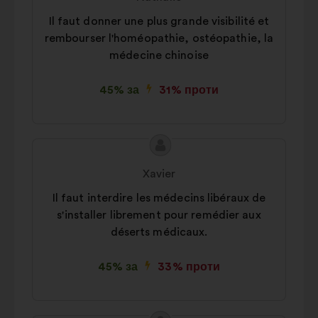
Соціальні мережі:
файли cookie,
Autre
15%
Il faut donner une plus grande visibilité et
що допомагають нам оптимізувати
rembourser l'homéopathie, ostéopathie, la
наш вплив через соціальні мережі
médecine chinoise
45% за
31% проти
Зміст
Пропозиція
пропозиції:
від:
Xavier
Il faut interdire les médecins libéraux de
s'installer librement pour remédier aux
déserts médicaux.
45% за
33% проти