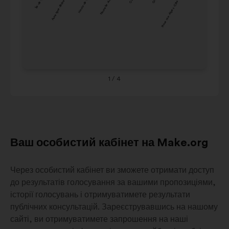
Auvergne-Rhône-Alpes
Hauts-de-France
Nouvelle-Aquitaine
Provence-Alpes-Côte-d-Azur
Pays-de-la-Loi
Nouvelle-
Ce
9%
9%
Aquitaine
de
Occitanie
9%
9%
Ou
Grand-Est
9%
8%
Co
Provence-
Alpes-
1
/ 4
8%
7%
Côte-d-
Azur
Ваш особистий кабінет на Make.org
Через особистий кабінет ви зможете отримати доступ
до результатів голосування за вашими пропозиціями,
історії голосувань і отримуватимете результати
публічних консультацій. Зареєструвавшись на нашому
сайті, ви отримуватимете запрошення на наші