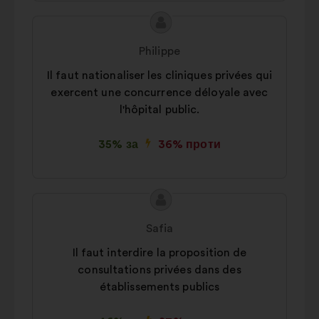
Зміст
Пропозиція
пропозиції:
від:
Philippe
Il faut nationaliser les cliniques privées qui
exercent une concurrence déloyale avec
l'hôpital public.
35% за
36% проти
Зміст
Пропозиція
пропозиції:
від:
Safia
Il faut interdire la proposition de
consultations privées dans des
établissements publics