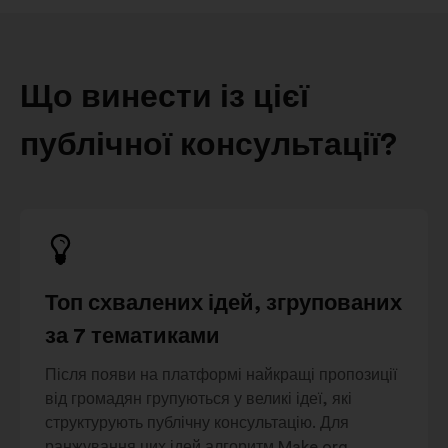
Що винести із цієї
публічної консультації?
Топ схвалених ідей, згрупованих
за 7 тематиками
Після появи на платформі найкращі пропозиції
від громадян групуються у великі ідеї, які
структурують публічну консультацію. Для
ранжування цих ідей алгоритм Make.org