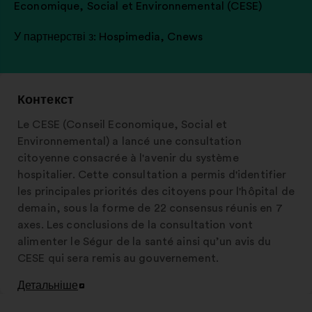
Economique, Social et Environnemental (CESE)
У партнерстві з:
Hospimedia
,
Cnews
Контекст
Le CESE (Conseil Economique, Social et
Environnemental) a lancé une consultation
citoyenne consacrée à l'avenir du système
hospitalier. Cette consultation a permis d'identifier
les principales priorités des citoyens pour l'hôpital de
demain, sous la forme de 22 consensus réunis en 7
axes. Les conclusions de la consultation vont
alimenter le Ségur de la santé ainsi qu’un avis du
CESE qui sera remis au gouvernement.
Детальніше
Відкрити
в