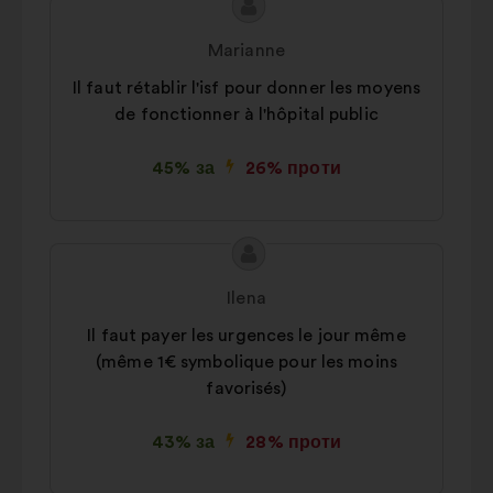
Зміст
Пропозиція
пропозиції:
від:
Marianne
Il faut rétablir l'isf pour donner les moyens
de fonctionner à l'hôpital public
45% за
26% проти
Зміст
Пропозиція
пропозиції:
від:
Ilena
Il faut payer les urgences le jour même
(même 1€ symbolique pour les moins
favorisés)
43% за
28% проти