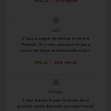
46% за
27% проти
Зміст
Пропозиція
пропозиції:
від:
Leila
Il faut accepter de donner la mort à
l'hôpital. On y naît, pourquoi ne pas y
mourir de façon prévisionnelle aussi ?
51% за
20% проти
Зміст
Пропозиція
пропозиції:
від:
Philippe
Il faut évaluer le gain financier de la
gratuitė totale des soins qui supprimerait