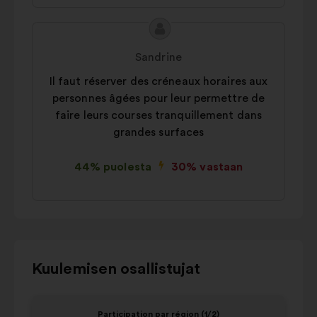
Ehdotuksen
Ehdotus
sisältö:
henkilöltä
Sandrine
Il faut réserver des créneaux horaires aux
personnes âgées pour leur permettre de
faire leurs courses tranquillement dans
grandes surfaces
44% puolesta
30% vastaan
Voit
Kuulemisen osallistujat
olla
vuorovaikutuksessa
Elementti
Eleme
Participation par région (1/2)