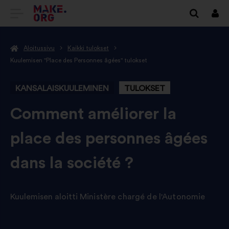
SIIRRY
Kirj
sisä
MAKE.ORGIN
Aloitussivu
Kaikki tulokset
KOTISIVULLE
Kuulemisen "Place des Personnes âgées" tulokset
KANSALAISKUULEMINEN
TULOKSET
-
Comment améliorer la
place des personnes âgées
dans la société ?
Kuulemisen aloitti
Ministère chargé de l'Autonomie