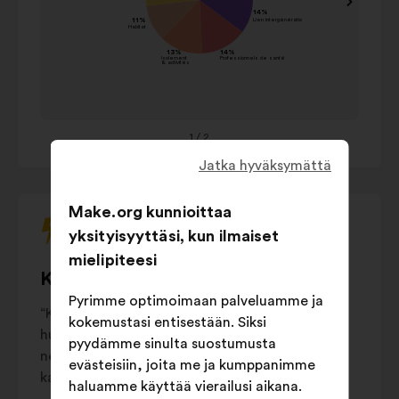
de retraite
dé
ja
Lien
Cr
"oikeaa"
14%
intergénérationnel
pr
nuolinäppäintä
Professionnels de
Lim
ja
14%
santé
ré
sarkainta.
ar
Isolement
&
13%
activités
1
/ 2
Ma
ga
Habitat
11%
Jatka hyväksymättä
Sen
Sensibilisation
&
10%
co
prévention
Make.org kunnioittaa
Ch
Autres
yksityisyyttäsi, kun ilmaiset
17%
ad
mielipiteesi
Kiistanalaisimmat ehdotukset
Au
Pyrimme optimoimaan palveluamme ja
“Kiistanalaiset ehdotukset” heijastavat
kokemustasi entisestään. Siksi
huomattavia yhteiskunnallisia mielipide-eroja:
pyydämme sinulta suostumusta
ne saavat suunnilleen yhtä paljon merkittävää
evästeisiin, joita me ja kumppanimme
kannatusta ja vastustusta.
haluamme käyttää vierailusi aikana.