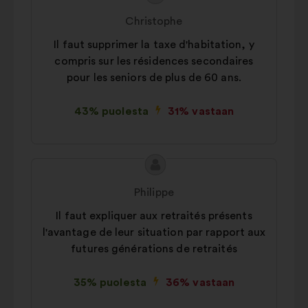
sisältö:
henkilöltä
Christophe
Il faut supprimer la taxe d'habitation, y
compris sur les résidences secondaires
pour les seniors de plus de 60 ans.
43% puolesta
31% vastaan
Ehdotuksen
Ehdotus
sisältö:
henkilöltä
Philippe
Il faut expliquer aux retraités présents
l'avantage de leur situation par rapport aux
futures générations de retraités
35% puolesta
36% vastaan