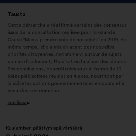
Tausta
Cette démarche a réaffirmé certains des consensus
issus de la consultation réalisée pour la Grande
Cause "Mieux prendre soin de nos aînés" en 2019. En
même temps, elle a mis en avant des nouvelles
priorités citoyennes, notamment autour de sujets
comme l'isolement, l'habitat ou la place des aidants.
Ses conclusions, concrétisées sous la forme de 10
idées plébiscitées réunies en 4 axes, nourriront par
la suite les actions gouvernementales en cours et à
venir dans ce domaine.
Lue lisää
Avaa
uudessa
välilehdessä
Kuulemisen päättymispäivämäärä
: