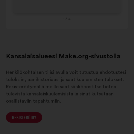
Provence-
Alpes-
9%
7%
Côte-d-
1
/ 4
Azur
Kansalaisalueesi Make.org-sivustolla
Henkilökohtaisen tilisi avulla voit tutustua ehdotustesi
tuloksiin, äänihistoriaasi ja saat kuulemisten tulokset.
Rekisteröitymällä meille saat sähköpostitse tietoa
tulevista kansalaiskuulemisista ja sinut kutsutaan
osallistaviin tapahtumiin.
REKISTERÖIDY