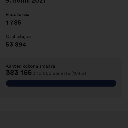
9. helmi 2021
Ehdotuksia
:
1 785
Osallistujaa
:
53 894
Äänten kokonaismäärä
:
383 165
370 000 äänestä (104%)