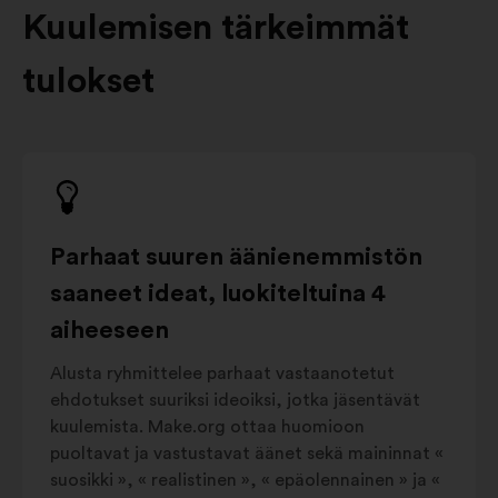
Kuulemisen tärkeimmät
tulokset
Parhaat suuren äänienemmistön
saaneet ideat, luokiteltuina 4
aiheeseen
Alusta ryhmittelee parhaat vastaanotetut
ehdotukset suuriksi ideoiksi, jotka jäsentävät
kuulemista. Make.org ottaa huomioon
puoltavat ja vastustavat äänet sekä maininnat «
suosikki », « realistinen », « epäolennainen » ja «