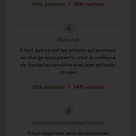
hyödyntämällä sosiaalista mediaa
46% puolesta
32% vastaan
Ehdotuksen
Ehdotus
sisältö:
henkilöltä
Abdoulah
Il faut que ce soit les enfants qui prennent
en charge leurs parents, c'est la meilleure
de toutes les solutions avec bien entendu
un suivi
38% puolesta
34% vastaan
Ehdotuksen
Ehdotus
sisältö:
henkilöltä
Assuranceuniverselleautonomie
Il faut supprimer pour les seniors les