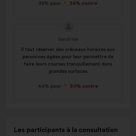
35% pour
36% contre
Contenu
Proposition
de
de
Sandrine
la
:
Il faut réserver des créneaux horaires aux
proposition
personnes âgées pour leur permettre de
:
faire leurs courses tranquillement dans
grandes surfaces
44% pour
30% contre
Utiliser
Les participants à la consultation