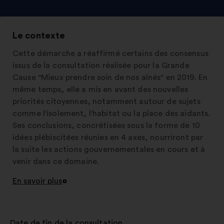
Le contexte
Cette démarche a réaffirmé certains des consensus
issus de la consultation réalisée pour la Grande
Cause "Mieux prendre soin de nos aînés" en 2019. En
même temps, elle a mis en avant des nouvelles
priorités citoyennes, notamment autour de sujets
comme l'isolement, l'habitat ou la place des aidants.
Ses conclusions, concrétisées sous la forme de 10
idées plébiscitées réunies en 4 axes, nourriront par
la suite les actions gouvernementales en cours et à
venir dans ce domaine.
En savoir plus
Ouverture
dans
un
nouvel
Date de fin de la consultation
: