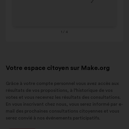
Occitanie
10%
9%
avec
Ou
le
Grand-Est
8%
8%
Co
carrousel
Provence-
ci
Alpes-
9%
7%
dessous.
Côte-d-
1
/ 4
Azur
Votre espace citoyen sur Make.org
Grâce à votre compte personnel vous avez accès aux
résultats de vos propositions, à l’historique de vos
votes et vous recevrez les résultats des consultations.
En vous inscrivant chez nous, vous serez informé par e-
mail des prochaines consultations citoyennes et vous
serez convié à nos événements participatifs.