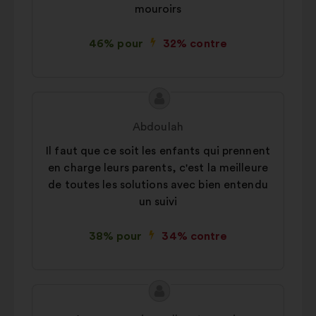
impact grâce aux réseaux sociaux
mouroirs
46% pour
32% contre
Contenu
Proposition
de
de
Abdoulah
la
:
Il faut que ce soit les enfants qui prennent
proposition
en charge leurs parents, c'est la meilleure
:
de toutes les solutions avec bien entendu
un suivi
38% pour
34% contre
Contenu
Proposition
de
de