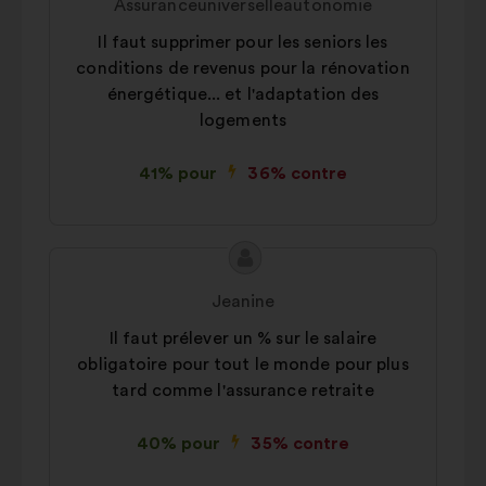
Assuranceuniverselleautonomie
la
:
Il faut supprimer pour les seniors les
proposition
conditions de revenus pour la rénovation
:
énergétique... et l'adaptation des
logements
41% pour
36% contre
Contenu
Proposition
de
de
Jeanine
la
:
Il faut prélever un % sur le salaire
proposition
obligatoire pour tout le monde pour plus
:
tard comme l'assurance retraite
40% pour
35% contre