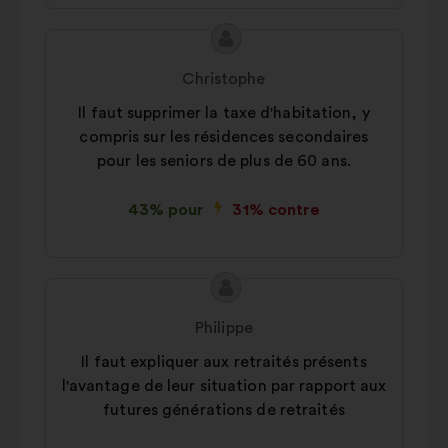
Contenu
Proposition
de
de
Christophe
la
:
Il faut supprimer la taxe d'habitation, y
proposition
compris sur les résidences secondaires
:
pour les seniors de plus de 60 ans.
43% pour
31% contre
Contenu
Proposition
de
de
Philippe
la
:
Il faut expliquer aux retraités présents
proposition
l'avantage de leur situation par rapport aux
:
futures générations de retraités