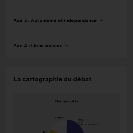
Axe 3 : Autonomie et indépendance
Axe 4 : Liens sociaux
Utiliser
La cartographie du débat
les
boutons
Élément
Éléme
de
Thèmes cités
1
2
contrôle,
Thèmes cités
sur
sur
les
valeur en
2
2
Nom
N
flêches
pourcentage
"gauches"
Ehpad
& maisons
Fav