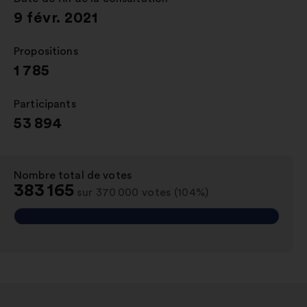
onglet
9 févr. 2021
Propositions
:
1 785
Participants
:
53 894
Nombre total de votes
:
383 165
sur 370 000 votes (104%)