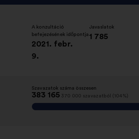
A konzultáció
:
Javaslatok
:
befejezésének időpontja
1 785
2021. febr.
9.
Szavazatok száma összesen
:
383 165
370 000 szavazatból (104%)