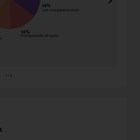
Créer,
propos
Limiter
réduir
arrête
Mainte
garder
Sensibi
commu
Chang
1
/ 2
adapte
Autres
k