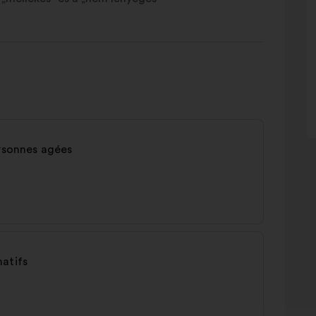
ersonnes agées
natifs