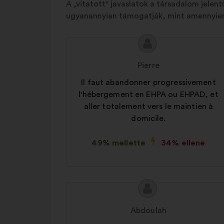
A „vitatott" javaslatok a társadalom jelen
ugyanannyian támogatják, mint amennyien 
A
A
javaslat
javaslat
Pierre
tartalma:
szerzője:
Il faut abandonner progressivement
l'hébergement en EHPA ou EHPAD, et
aller totalement vers le maintien à
domicile.
49% mellette
34% ellene
A
A
javaslat
javaslat
Abdoulah
tartalma:
szerzője: