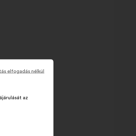
tás elfogadás nélkül
ájárulását az