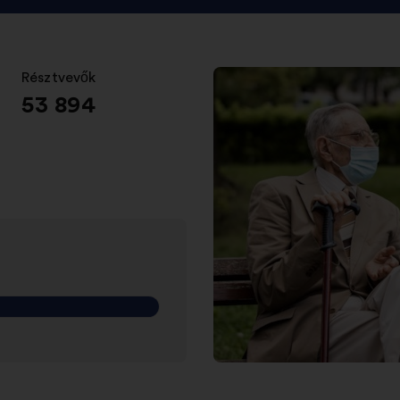
Résztvevők
:
53 894