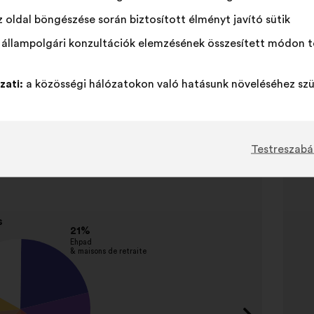
 oldal böngészése során biztosított élményt javító sütik
 állampolgári konzultációk elemzésének összesített módon t
zati:
a közösségi hálózatokon való hatásunk növeléséhez szü
Elem
Testreszabá
mes cités
2
/
2
Vezet
Favoris
dévelo