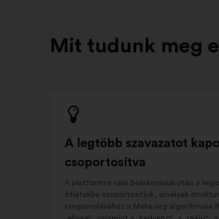
Mit tudunk meg e
A legtöbb szavazatot kapot
csoportosítva
A platformra való beérkezésük után a legj
ötletekbe csoportosítjuk, amelyek struktur
rangsorolásához a Make.org algoritmusa fi
„ellene", valamint a „kedvenc", a „reális", 