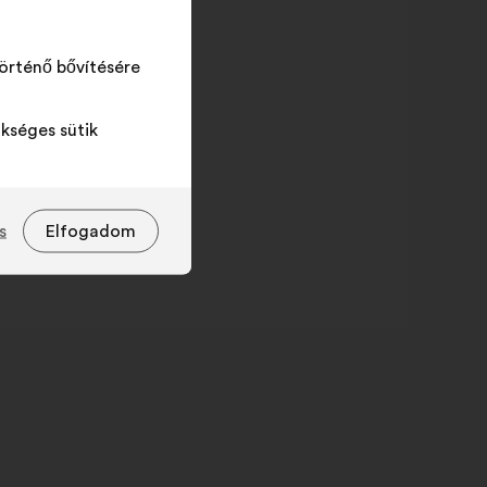
örténő bővítésére
kséges sütik
s
Elfogadom
Solutions citées
Solutions citées
a következő
egységben
éknév
megadott
érték
százalékarány
er,
48%
pper