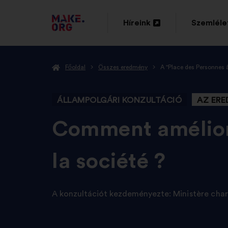
TOVÁBB
Híreink
Szemléle
Új
Új
A
lap
lap
MAKE.ORG
Főoldal
Összes eredmény
A "Place des Personnes 
megnyitása
megnyitá
FŐOLDALÁRA
ÁLLAMPOLGÁRI KONZULTÁCIÓ
AZ ER
-
Comment améliore
la société ?
A konzultációt kezdeményezte:
Ministère cha