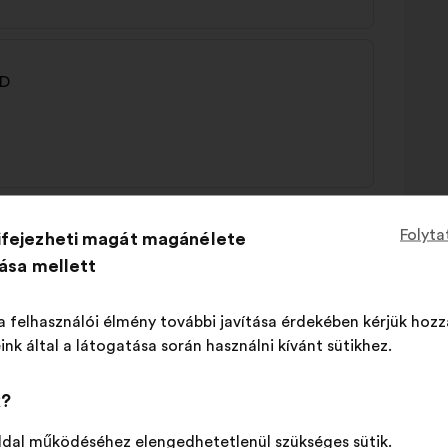
AD
Folyta
ifejezheti magát magánélete
tása mellett
nts
a felhasználói élmény további javítása érdekében kérjük hozz
ink által a látogatása során használni kívánt sütikhez.
k?
ldal működéséhez elengedhetetlenül szükséges sütik.