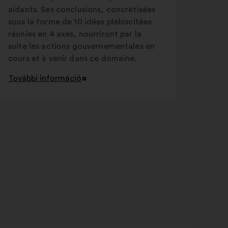
aidants. Ses conclusions, concrétisées
sous la forme de 10 idées plébiscitées
réunies en 4 axes, nourriront par la
suite les actions gouvernementales en
cours et à venir dans ce domaine.
További információ
Új
lap
megnyitása