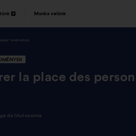
tünk
Munka velünk
âgées" eredményei
sa
EDMÉNYEK
r la place des perso
rgé de l'Autonomie