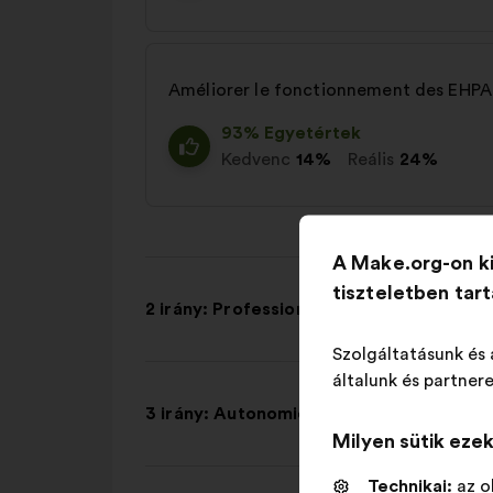
Améliorer le fonctionnement des EHP
93% Egyetértek
Kedvenc
14%
Reális
24%
A Make.org-on k
tiszteletben tar
2 irány: Professionnels de santé et aida
Szolgáltatásunk és 
általunk és partnere
3 irány: Autonomie et indépendance
Milyen sütik eze
Technikai:
az o