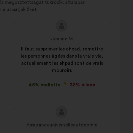
tős megosztottságát tükrözik: általában
elutasítják őket.
A
A
javaslat
javaslat
Jeanne M
tartalma:
szerzője:
Il faut supprimer les ehpad, remettre
les personnes âgées dans la vraie vie,
actuellement les ehpad sont de vrais
mouroirs
46% mellette
32% ellene
A
A
javaslat
javaslat
Assuranceuniverselleautonomie
tartalma:
szerzője: