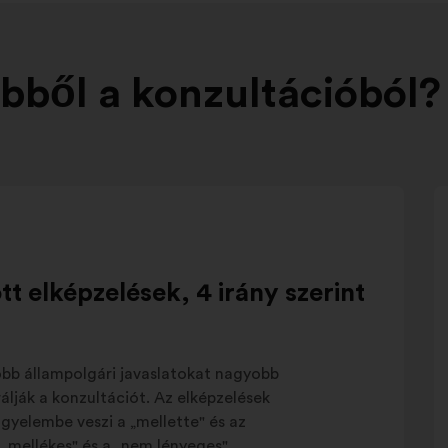
bből a konzultációból?
t elképzelések, 4 irány szerint
obb állampolgári javaslatokat nagyobb
álják a konzultációt. Az elképzelések
gyelembe veszi a „mellette" és az
a „mellékes" és a „nem lényeges"