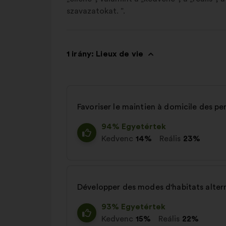
szavazatokat. ”.
1 irány: Lieux de vie
Favoriser le maintien à domicile des p
94% Egyetértek
Kedvenc
14%
Reális
23%
Développer des modes d'habitats alter
93% Egyetértek
Kedvenc
15%
Reális
22%