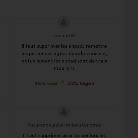
Inhoud
Voorstel
van
van:
Jeanne M
het
voorstel:
Il faut supprimer les ehpad, remettre
les personnes âgées dans la vraie vie,
actuellement les ehpad sont de vrais
mouroirs
46% voor
32% tegen
Inhoud
Voorstel
van
van:
Assuranceuniverselleautonomie
het
voorstel:
Il faut supprimer pour les seniors les