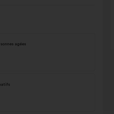
ersonnes agées
natifs