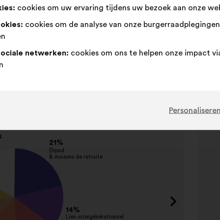
ies:
cookies om uw ervaring tijdens uw bezoek aan onze web
ookies:
cookies om de analyse van onze burgerraadpleginge
en
n
sociale netwerken:
cookies om ons te helpen onze impact vi
n
Item
mes cités
2
S
van
Personalisere
2
Naam
Favoris
dévelo
Créer,
propos
Limiter
réduir
arrête