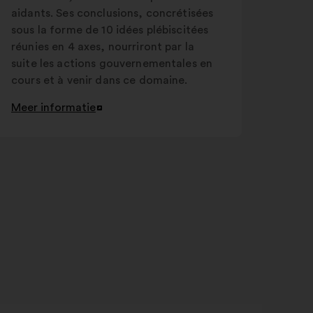
aidants. Ses conclusions, concrétisées
sous la forme de 10 idées plébiscitées
réunies en 4 axes, nourriront par la
suite les actions gouvernementales en
cours et à venir dans ce domaine.
Meer informatie
Openen
in
een
nieuw
tabblad