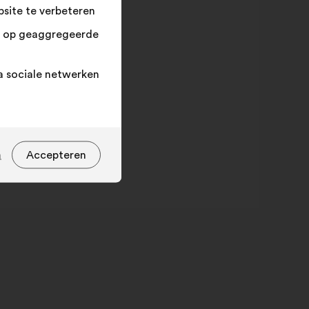
site te verbeteren
n op geaggregeerde
a sociale netwerken
Solutions citées
olutions citées
n
Accepteren
waarde in
percentage
er,
48%
pper
11%
er
,
e,
7%
r