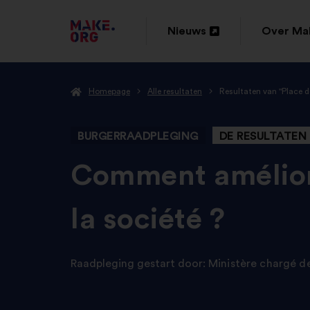
GA
Nieuws
Over Ma
Openen
Openen
NAAR
in
in
DE
Homepage
Alle resultaten
Resultaten van "Place 
een
een
HOMEPAGE
nieuw
nieuw
VAN
BURGERRAADPLEGING
DE RESULTATEN
tabblad
tabblad
MAKE.ORG
-
Comment améliore
la société ?
Raadpleging gestart door:
Ministère chargé d