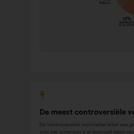
Isolement
&
13%
met
activités
de
Habitat
11%
onderstaande
Sensibilisation
&
carrousel
10%
prévention
te
Autres
17%
communiceren.
De meest controversiële v
De ‘controversiële’ voorstellen laten een 
over het algemeen is er evenveel steun voo