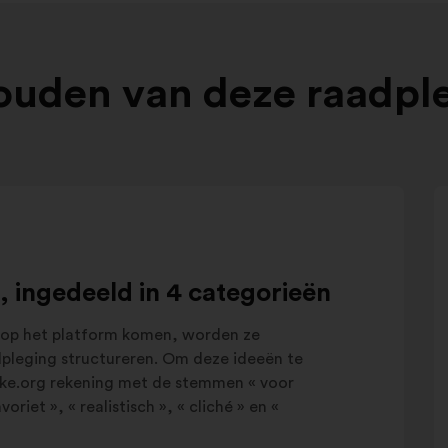
ouden van deze raadpl
, ingedeeld in 4 categorieën
 op het platform komen, worden ze
adpleging structureren. Om deze ideeën te
ake.org rekening met de stemmen « voor
riet », « realistisch », « cliché » en «