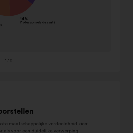
Mainte
garder
Sensibi
commu
Chang
adapte
Autres
1
/ 2
oorstellen
grote maatschappelijke verdeeldheid zien:
r als voor een duidelijke verwerping