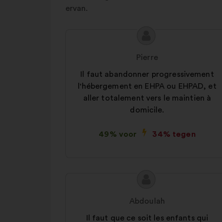
ervan.
Inhoud
Voorstel
van
van:
Pierre
het
voorstel:
Il faut abandonner progressivement
l'hébergement en EHPA ou EHPAD, et
aller totalement vers le maintien à
domicile.
49% voor
34% tegen
Inhoud
Voorstel
van
van:
Abdoulah
het
voorstel:
Il faut que ce soit les enfants qui