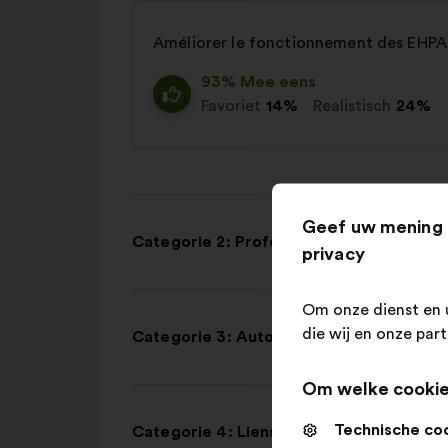
Améliorer le fonctionnement des EHP
93% Mee eens
Favoriet
14%
Realistisch
24%
Geef uw mening 
Categorie 2: Professionnels de santé et
privacy
Om onze dienst en 
die wij en onze par
Categorie 3: Autonomie et indépendan
Om welke cookie
Technische co
Categorie 4: Liens sociaux