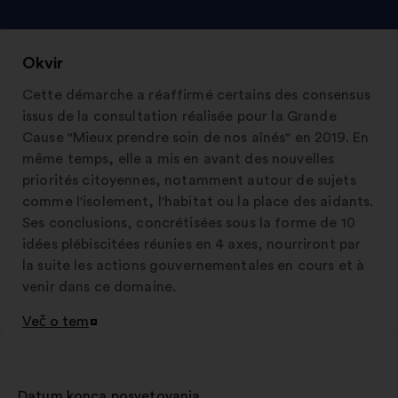
Okvir
Cette démarche a réaffirmé certains des consensus
issus de la consultation réalisée pour la Grande
Cause "Mieux prendre soin de nos aînés" en 2019. En
même temps, elle a mis en avant des nouvelles
priorités citoyennes, notamment autour de sujets
comme l'isolement, l'habitat ou la place des aidants.
Ses conclusions, concrétisées sous la forme de 10
idées plébiscitées réunies en 4 axes, nourriront par
la suite les actions gouvernementales en cours et à
venir dans ce domaine.
Več o tem
Odpri
v
novem
zavihku
Datum konca posvetovanja
: