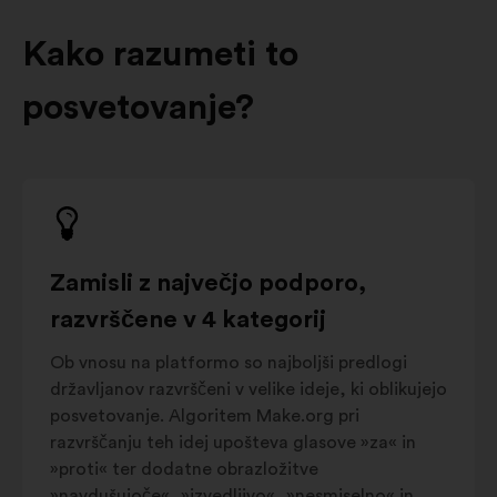
Kako razumeti to
posvetovanje?
Zamisli z največjo podporo,
razvrščene v 4 kategorij
Ob vnosu na platformo so najboljši predlogi
državljanov razvrščeni v velike ideje, ki oblikujejo
posvetovanje. Algoritem Make.org pri
razvrščanju teh idej upošteva glasove »za« in
»proti« ter dodatne obrazložitve
»navdušujoče«, »izvedljivo«, »nesmiselno« in