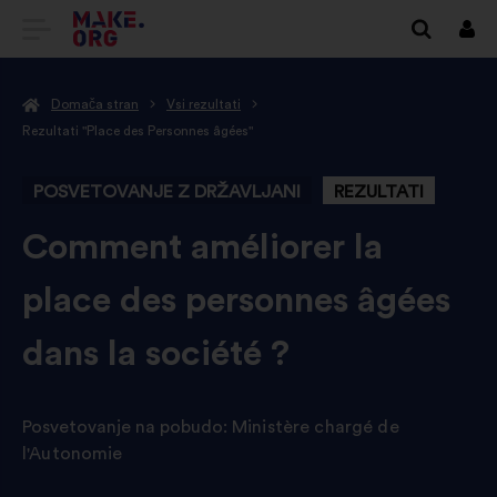
POJDI
Prij
NA
Domača stran
Vsi rezultati
DOMAČO
Rezultati "Place des Personnes âgées"
STRAN
POSVETOVANJE Z DRŽAVLJANI
REZULTATI
MAKE.ORG
-
Comment améliorer la
place des personnes âgées
dans la société ?
Posvetovanje na pobudo:
Ministère chargé de
l'Autonomie