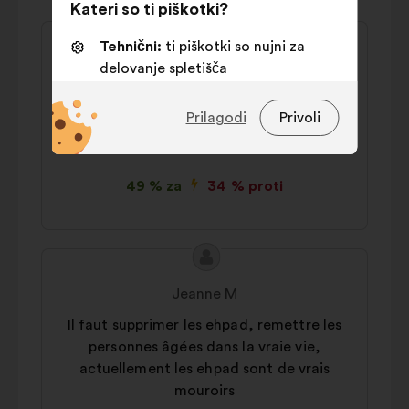
Kateri so ti piškotki?
Vsebina
Predlog:
Tehnični:
ti piškotki so nujni za
predloga:
Pierre
delovanje spletišča
Il faut abandonner progressivement
Funkcionalni:
to so piškotki za
Prilagodi
Privoli
l'hébergement en EHPA ou EHPAD, et aller
izboljšanje vaše izkušnje na
totalement vers le maintien à domicile.
spletišču
Statistični:
to so piškotki za
49 % za
34 % proti
izboljšanje zbirne analize naših
državljanskih posvetovanj
Družbena omrežja:
to so piškotki,
Vsebina
Predlog:
ki nam pomagajo pri optimizaciji
predloga:
našega vpliva prek družbenih
Jeanne M
omrežij
Il faut supprimer les ehpad, remettre les
personnes âgées dans la vraie vie,
actuellement les ehpad sont de vrais
mouroirs