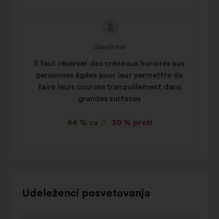
Vsebina
Predlog:
predloga:
Sandrine
Il faut réserver des créneaux horaires aux
personnes âgées pour leur permettre de
faire leurs courses tranquillement dans
grandes surfaces
44 % za
30 % proti
Za
Udeleženci posvetovanja
interakcijo
s
Element
Eleme