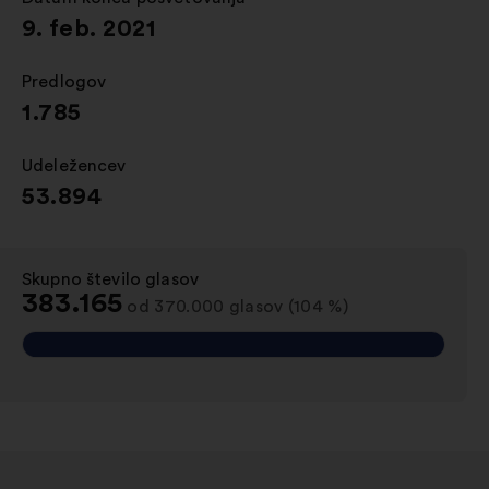
9. feb. 2021
Predlogov
:
1.785
Udeležencev
:
53.894
Skupno število glasov
:
383.165
od 370.000 glasov (104 %)