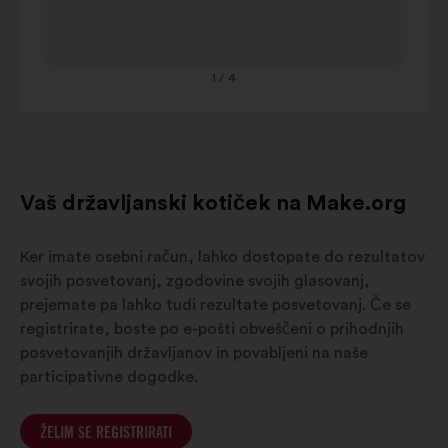
Grand-Est
8%
8%
Co
Provence-
Alpes-
1
/ 4
9%
7%
Côte-d-
Azur
Vaš državljanski kotiček na Make.org
Ker imate osebni račun, lahko dostopate do rezultatov
svojih posvetovanj, zgodovine svojih glasovanj,
prejemate pa lahko tudi rezultate posvetovanj. Če se
registrirate, boste po e-pošti obveščeni o prihodnjih
posvetovanjih državljanov in povabljeni na naše
participativne dogodke.
ŽELIM SE REGISTRIRATI