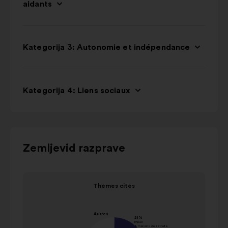
aidants
Kategorija 3: Autonomie et indépendance
Kategorija 4: Liens sociaux
Za
Zemljevid razprave
interakcijo
s
Element
Eleme
spodnjim
Thèmes cités
1
2
vrtiljakom
Thèmes cités
od
od
uporabite
vrednost
2
2
gumbe
Ime
v
Im