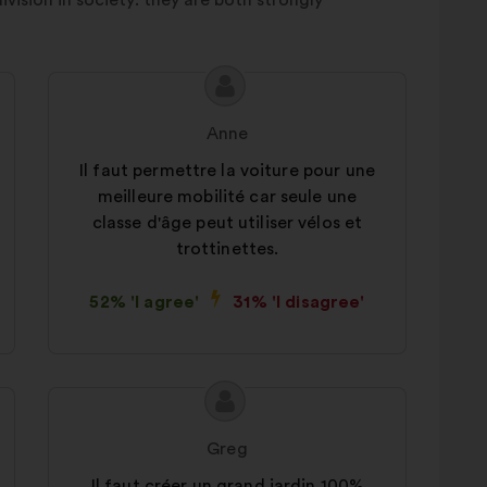
division in society: they are both strongly
Proposal
Proposal
content
from:
Anne
Il faut permettre la voiture pour une
meilleure mobilité car seule une
classe d'âge peut utiliser vélos et
trottinettes.
52% 'I agree'
31% 'I disagree'
Proposal
Proposal
content
from:
Greg
Il faut créer un grand jardin 100%