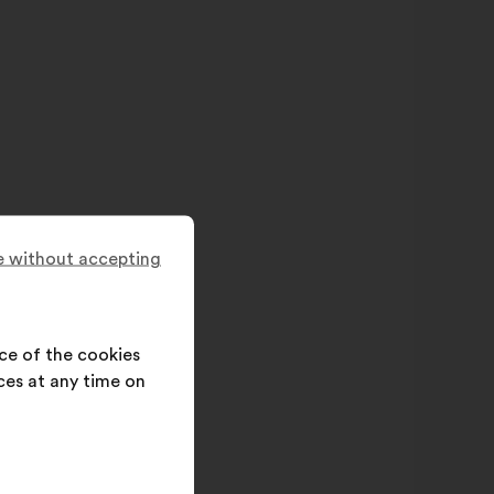
 without accepting
ce of the cookies
ces at any time on