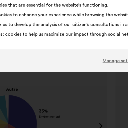
es that are essential for the website’s functioning.
okies to enhance your experience while browsing the websit
ies to develop the analysis of our citizen’s consultations in
s:
cookies to help us maximize our impact through social ne
Item
Manage set
s plébiscités
2
So
of
3
Name
Protec
enviro
Aména
urbain
Régula