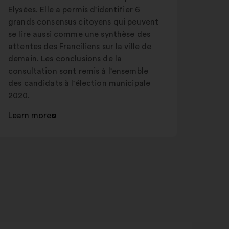
Elysées. Elle a permis d'identifier 6
grands consensus citoyens qui peuvent
se lire aussi comme une synthèse des
attentes des Franciliens sur la ville de
demain. Les conclusions de la
consultation sont remis à l'ensemble
des candidats à l'élection municipale
2020.
Learn more
Open
in
a
new
window