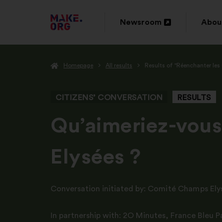
GO
Newsroom
Abou
Open
Ope
TO
in
in
THE
Homepage
All results
Results of "Réenchanter le
a
a
MAKE.ORG
new
new
WEBSITE
CITIZENS’ CONVERSATION
RESULTS
window
wind
-
Qu’aimeriez-vous
Elysées ?
Conversation initiated by:
Comité Champs Ely
In partnership with:
2O Minutes
,
France Bleu P