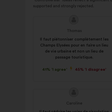
“Controversial” ideas reflect a significant 
supported and strongly rejected.
Proposal
Proposal
content
from:
Thomas
Il faut piétonniser complètement les
Champs Elysées pour en faire un lieu
de vie urbaine et non un lieu de
passage touristique.
41% 'I agree'
45% 'I disagree'
Proposal
Proposal
content
from:
Caroline
Il faut réduire les voies de circulation