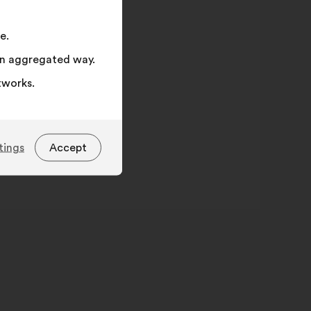
e.
 an aggregated way.
tworks.
tings
Accept
Solutions plébiscitées
lutions plébiscitées
Value in
percentage
tion
30%
nnementale
gement
23%
tion
21%