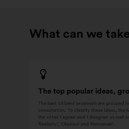
What can we take
The top popular ideas, gr
The best citizens’ proposals are grouped in
consultation. To classify these ideas, the
the votes 'I agree' and 'I disagree' as well 
‘Realistic’, 'Obvious' and 'Nonsense!'.