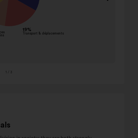
Aména
comme
Sancti
financi
Nouve
service
innova
Autre
1
/ 3
als