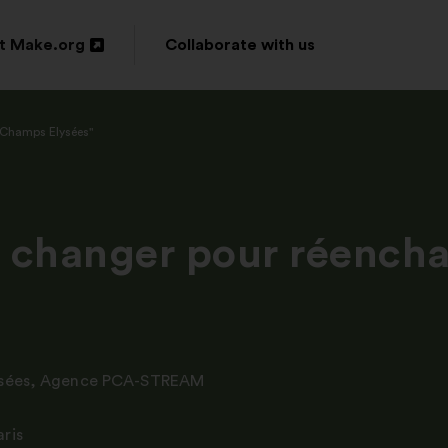
t Make.org
Collaborate with us
n
s Champs Elysées"
ow
 changer pour réench
sées
,
Agence PCA-STREAM
aris