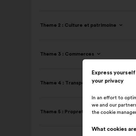
Theme 2 : Culture et patrimoine
Theme 3 : Commerces
Express yourself
your privacy
Theme 4 : Transports
In an effort to opt
we and our partners
Theme 5 : Propreté
the cookie manage
What cookies are