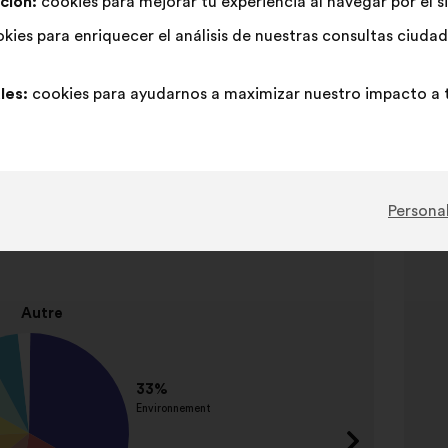
ción:
cookies para mejorar tu experiencia al navegar por el s
kies para enriquecer el análisis de nuestras consultas ciud
les:
cookies para ayudarnos a maximizar nuestro impacto a t
Elemento
Personal
s plébiscités
2
So
de
3
Nombr
Protec
enviro
Aména
urbain
Régula