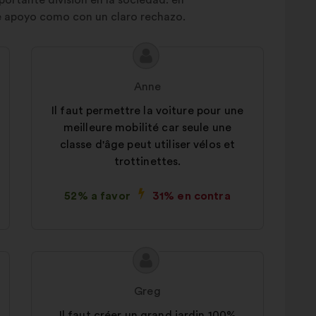
portante división en la sociedad: en
te apoyo como con un claro rechazo.
Contenido
Propuesta
de
de:
Anne
la
propuesta:
Il faut permettre la voiture pour une
meilleure mobilité car seule une
classe d'âge peut utiliser vélos et
trottinettes.
52% a favor
31% en contra
Contenido
Propuesta
de
de:
Greg
la
propuesta:
Il faut créer un grand jardin 100%