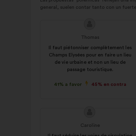
Las propuestas "polémicas" reflejan una im
general, suelen contar tanto con un fuer
Contenido
Propuesta
de
de:
Thomas
la
propuesta:
Il faut piétonniser complètement les
Champs Elysées pour en faire un lieu
de vie urbaine et non un lieu de
passage touristique.
41% a favor
45% en contra
Contenido
Propuesta
de
de:
Caroline
la
propuesta:
Il faut réduire les voies de circulation