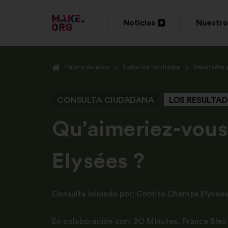
IR
Noticias
Nuestro
Abrir
Abrir
A
en
en
LA
Página de inicio
Todos los resultados
Resultados 
una
una
PÁGINA
nueva
nueva
DE
CONSULTA CIUDADANA
LOS RESULTA
pestaña
pestaña
INICIO
-
Qu’aimeriez-vous
DE
Elysées ?
MAKE.ORG
Consulta iniciada por:
Comité Champs Elysées
En colaboración con:
2O Minutes
,
France Bleu 