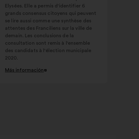
Elysées. Elle a permis d'identifier 6
grands consensus citoyens qui peuvent
se lire aussi comme une synthèse des
attentes des Franciliens sur la ville de
demain. Les conclusions de la
consultation sont remis à l'ensemble
des candidats à l'élection municipale
2020.
Más información
Abrir
en
una
nueva
pestaña