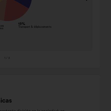
Aména
comme
Sancti
financi
Nouve
service
innova
Autre
1
/ 3
icas