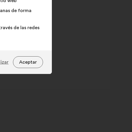
itio web
adanas de forma
ravés de las redes
izar
Aceptar
Solutions plébiscitées
lutions plébiscitées
valor en
e
porcentaje
tion
30%
nnementale
gement
23%
tion
21%