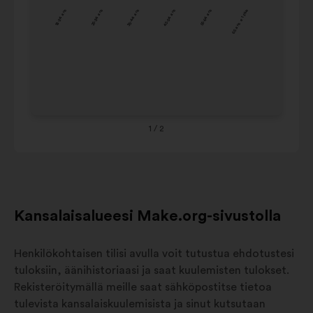
18-24 ans
25-34 ans
35-44 ans
45-54 ans
55-64 ans
65 ans et plus
44
13%
19%
ans
45-
54
10%
18%
ans
55-
64
14%
15%
1
/ 2
ans
65
ans
23%
17%
et
plus
Kansalaisalueesi Make.org-sivustolla
Henkilökohtaisen tilisi avulla voit tutustua ehdotustesi
tuloksiin, äänihistoriaasi ja saat kuulemisten tulokset.
Rekisteröitymällä meille saat sähköpostitse tietoa
tulevista kansalaiskuulemisista ja sinut kutsutaan