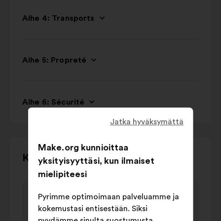
Aihe 4: Transports
Aihe 5: Propreté
Aihe 6: Sécurité
Jatka hyväksymättä
Make.org kunnioittaa
Voit
Keskustelu kaavioina
yksityisyyttäsi, kun ilmaiset
olla
mielipiteesi
vuorovaikutuksessa
Elementti
Eleme
alla
Thèmes plébiscités
Pyrimme optimoimaan palveluamme ja
1/3
2/3
olevan
Thèmes plébiscités
kokemustasi entisestään. Siksi
karusellin
arvo muodossa
pyydämme sinulta suostumusta