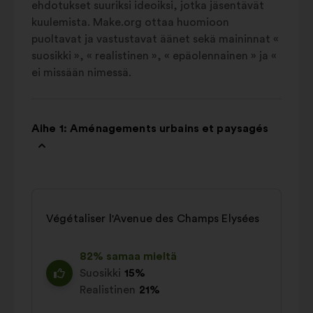
ehdotukset suuriksi ideoiksi, jotka jäsentävät
kuulemista. Make.org ottaa huomioon
puoltavat ja vastustavat äänet sekä maininnat «
suosikki », « realistinen », « epäolennainen » ja «
ei missään nimessä.
Aihe 1: Aménagements urbains et paysagés
Végétaliser l'Avenue des Champs Elysées
82% samaa mieltä
Suosikki
15%
Realistinen
21%