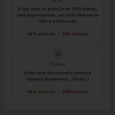
Greg
Il faut créer un grand jardin 100% piéton,
central park parisien, sur toute l'avenue de
l'Arc à la Concorde
44% puolesta
45% vastaan
Ehdotuksen
Ehdotus
sisältö:
henkilöltä
Thomas
Il faut faire des concerts comme à
l'époque (Supertramp, Johnny...)
44% puolesta
33% vastaan