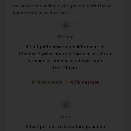
evästeet:
evästeet, joilla pyrimme
ne saavat suunnilleen yhtä paljon merkittävää
optimoimaan vaikutuksemme
kannatusta ja vastustusta.
hyödyntämällä sosiaalista mediaa
Ehdotuksen
Ehdotus
sisältö:
henkilöltä
Thomas
Il faut piétonniser complètement les
Champs Elysées pour en faire un lieu de vie
urbaine et non un lieu de passage
touristique.
41% puolesta
45% vastaan
Ehdotuksen
Ehdotus
sisältö:
henkilöltä
Anne
Il faut permettre la voiture pour une