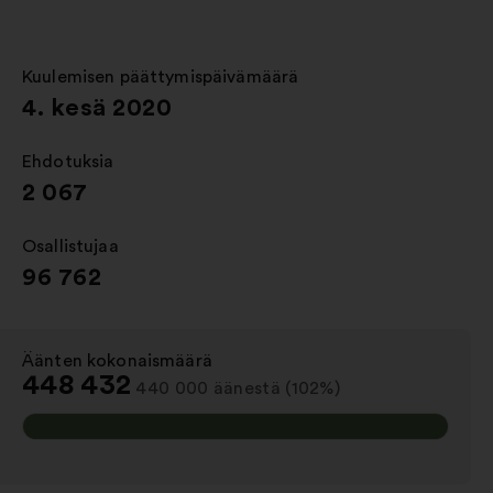
uudessa
välilehdessä
Kuulemisen päättymispäivämäärä
:
4. kesä 2020
Ehdotuksia
:
2 067
Osallistujaa
:
96 762
Äänten kokonaismäärä
:
448 432
440 000 äänestä (102%)