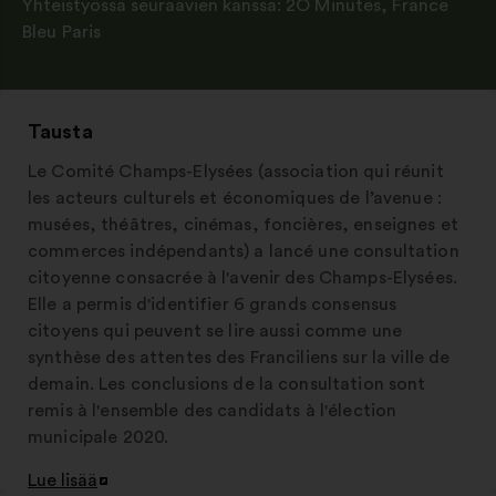
Yhteistyössä seuraavien kanssa:
2O Minutes
,
France
Bleu Paris
Tausta
Le Comité Champs-Elysées (association qui réunit
les acteurs culturels et économiques de l’avenue :
musées, théâtres, cinémas, foncières, enseignes et
commerces indépendants) a lancé une consultation
citoyenne consacrée à l'avenir des Champs-Elysées.
Elle a permis d'identifier 6 grands consensus
citoyens qui peuvent se lire aussi comme une
synthèse des attentes des Franciliens sur la ville de
demain. Les conclusions de la consultation sont
remis à l'ensemble des candidats à l'élection
municipale 2020.
Lue lisää
Avaa