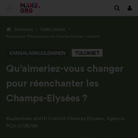
SIIRRY
Kirj
sisä
MAKE.ORGIN
Aloitussivu
Kaikki tulokset
KOTISIVULLE
Kuulemisen "Réenchanter les Champs Elysées" tulokset
KANSALAISKUULEMINEN
TULOKSET
-
Qu’aimeriez-vous changer
pour réenchanter les
Champs-Elysées ?
Kuulemisen aloitti
Comité Champs Elysées
,
Agence
PCA-STREAM