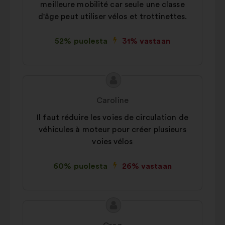
meilleure mobilité car seule une classe
d'âge peut utiliser vélos et trottinettes.
52% puolesta
31% vastaan
Ehdotuksen
Ehdotus
sisältö:
henkilöltä
Caroline
Il faut réduire les voies de circulation de
véhicules à moteur pour créer plusieurs
voies vélos
60% puolesta
26% vastaan
Ehdotuksen
Ehdotus
sisältö:
henkilöltä