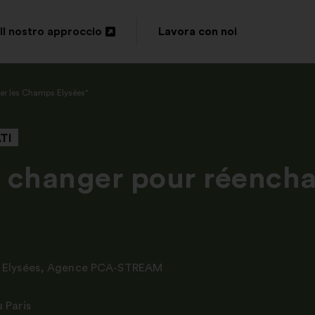
Il nostro approccio
Lavora con noi
Apri
in
ter les Champs Elysées"
un'altra
scheda
ATI
 changer pour réench
Elysées
,
Agence PCA-STREAM
 Paris