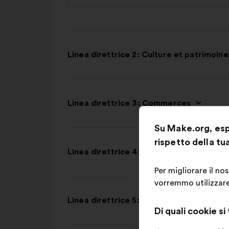
Linea direttrice 2: Culture et patrimoine
Linea direttrice 3: Commerces
Su Make.org, espr
rispetto della tu
Linea direttrice 4: Transports
Per migliorare il no
vorremmo utilizzare,
Linea direttrice 5: Propreté
Di quali cookie si