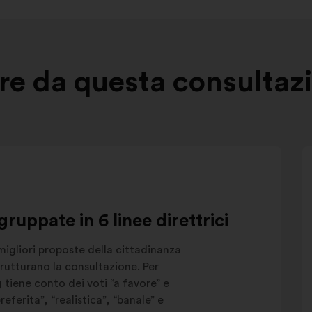
e da questa consultaz
gruppate in 6 linee direttrici
migliori proposte della cittadinanza
utturano la consultazione. Per
g tiene conto dei voti “a favore” e
eferita”, “realistica”, “banale” e