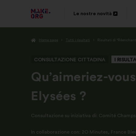
VAI
Le nostre novità
Apri
ALLA
in
HOME
Home page
Tutti i risultati
Risultati di "Réenchan
un'altra
PAGE
scheda
DI
CONSULTAZIONE CITTADINA
I RISULT
MAKE.ORG
-
Qu’aimeriez-vous
Elysées ?
Consultazione su iniziativa di:
Comité Champs 
In collaborazione con:
2O Minutes
,
France Bleu