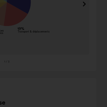
Régula
Aména
comme
Sancti
financi
Nouve
service
innova
Autre
1
/ 3
se