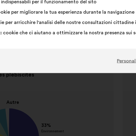
indispensabili per il funzionamento del sito
okie per migliorare la tua esperienza durante la navigazione s
e per arricchire l'analisi delle nostre consultazioni cittadi
:
cookie che ci aiutano a ottimizzare la nostra presenza sui 
o
Personal
Elemento
s plébiscités
2
So
su
3
Cogn
Protec
enviro
Aména
urbain