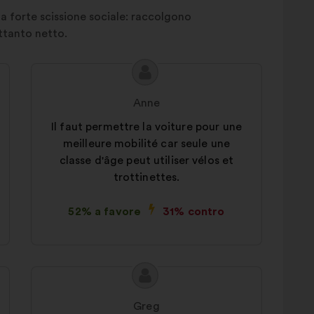
a forte scissione sociale: raccolgono
ettanto netto.
Contenuto
Proposta
della
di:
Anne
mia
proposta:
Il faut permettre la voiture pour une
meilleure mobilité car seule une
classe d'âge peut utiliser vélos et
trottinettes.
52% a favore
31% contro
Contenuto
Proposta
della
di:
Greg
mia