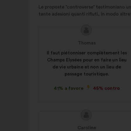
Le proposte “controverse” testimoniano un
tante adesioni quanti rifiuti, in modo altr
Contenuto
Proposta
della
di:
Thomas
mia
proposta:
Il faut piétonniser complètement les
Champs Elysées pour en faire un lieu
de vie urbaine et non un lieu de
passage touristique.
41% a favore
45% contro
Contenuto
Proposta
della
di:
Caroline
mia