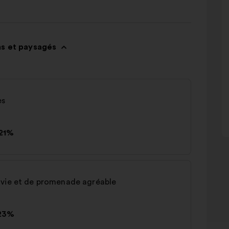
ns et paysagés
es
21%
 vie et de promenade agréable
23%