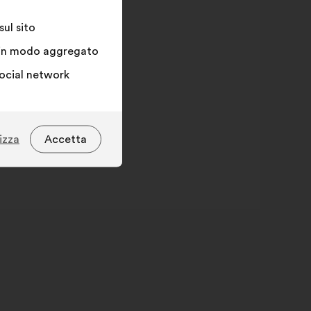
ul sito
ne in modo aggregato
social network
izza
Accetta
Solutions plébiscitées
lutions plébiscitées
valore in
ome
percentuale
tion
30%
nnementale
gement
23%