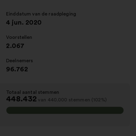
een
nieuw
Einddatum van de raadpleging
:
tabblad
4 jun. 2020
Voorstellen
:
2.067
Deelnemers
:
96.762
Totaal aantal stemmen
:
448.432
van 440.000 stemmen (102%)