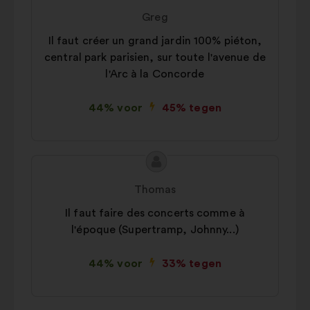
van
van:
Greg
het
Il faut créer un grand jardin 100% piéton,
voorstel:
central park parisien, sur toute l'avenue de
l'Arc à la Concorde
44% voor
45% tegen
Inhoud
Voorstel
van
van:
Thomas
het
Il faut faire des concerts comme à
voorstel:
l'époque (Supertramp, Johnny...)
44% voor
33% tegen