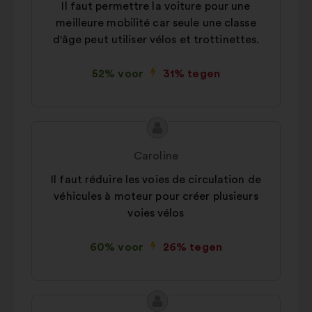
Il faut permettre la voiture pour une
voorstel:
meilleure mobilité car seule une classe
d'âge peut utiliser vélos et trottinettes.
52% voor
31% tegen
Inhoud
Voorstel
van
van:
Caroline
het
Il faut réduire les voies de circulation de
voorstel:
véhicules à moteur pour créer plusieurs
voies vélos
60% voor
26% tegen
Inhoud
Voorstel