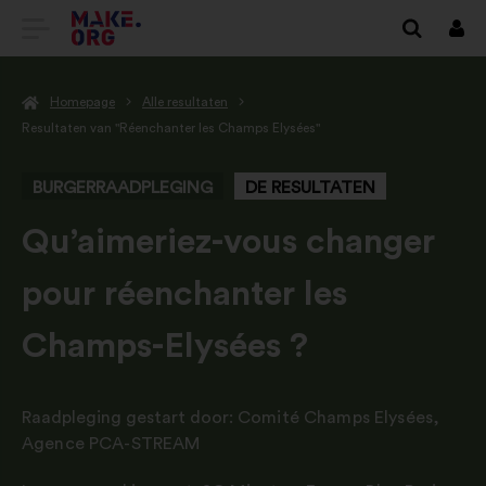
GA
Inlo
NAAR
Homepage
Alle resultaten
DE
Resultaten van "Réenchanter les Champs Elysées"
HOMEPAGE
BURGERRAADPLEGING
DE RESULTATEN
VAN
MAKE.ORG
-
Qu’aimeriez-vous changer
pour réenchanter les
Champs-Elysées ?
Raadpleging gestart door:
Comité Champs Elysées
,
Agence PCA-STREAM