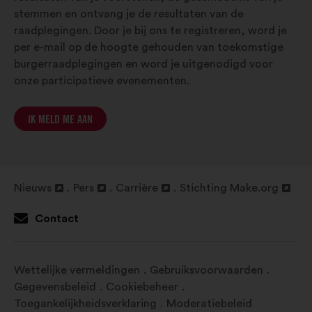
stemmen en ontvang je de resultaten van de
raadplegingen. Door je bij ons te registreren, word je
per e-mail op de hoogte gehouden van toekomstige
burgerraadplegingen en word je uitgenodigd voor
onze participatieve evenementen.
IK MELD ME AAN
Nieuws
Pers
Carrière
Stichting Make.org
Openen
Openen
Openen
Openen
in
in
in
in
Contact
een
een
een
een
nieuw
nieuw
nieuw
nieuw
tabblad
tabblad
tabblad
tabblad
Wettelijke vermeldingen
Gebruiksvoorwaarden
Gegevensbeleid
Cookiebeheer
Toegankelijkheidsverklaring
Moderatiebeleid