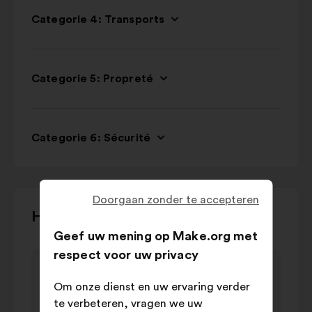
Categorie 4: Transports
Categorie 5: Propreté
Categorie 6: Sécurité
Doorgaan zonder te accepteren
Gebruik
Het debat in kaart brengen
de
Geef uw mening op Make.org met
bedieningstoetsen,
respect voor uw privacy
Item
Item
de
Thèmes plébiscités
1
2
pijltjes
Thèmes plébiscités
Om onze dienst en uw ervaring verder
van
van
"links"
waarde in
te verbeteren, vragen we uw
3
3
Naam
Na